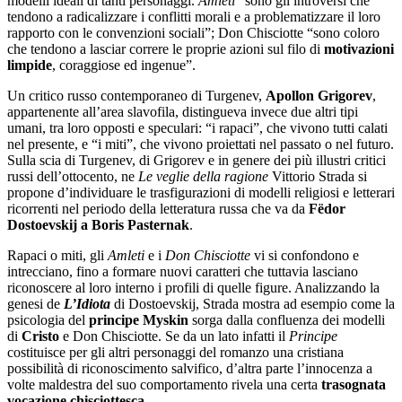
modelli ideali di tanti personaggi.
Amleti
“sono gli introversi che
tendono a radicalizzare i conflitti morali e a problematizzare il loro
rapporto con le convenzioni sociali”; Don Chisciotte “sono coloro
che tendono a lasciar correre le proprie azioni sul filo di
motivazioni
limpide
, coraggiose ed ingenue”.
Un critico russo contemporaneo di Turgenev,
Apollon Grigorev
,
appartenente all’area slavofila, distingueva invece due altri tipi
umani, tra loro opposti e speculari: “i rapaci”, che vivono tutti calati
nel presente, e “i miti”, che vivono proiettati nel passato o nel futuro.
Sulla scia di Turgenev, di Grigorev e in genere dei più illustri critici
russi dell’ottocento, ne
Le veglie della ragione
Vittorio Strada si
propone d’individuare le trasfigurazioni di modelli religiosi e letterari
ricorrenti nel periodo della letteratura russa che va da
Fëdor
Dostoevskij a Boris Pasternak
.
Rapaci o miti, gli
Amleti
e i
Don Chisciotte
vi si confondono e
intrecciano, fino a formare nuovi caratteri che tuttavia lasciano
riconoscere al loro interno i profili di quelle figure. Analizzando la
genesi de
L’Idiota
di Dostoevskij, Strada mostra ad esempio come la
psicologia del
principe Myskin
sorga dalla confluenza dei modelli
di
Cristo
e Don Chisciotte. Se da un lato infatti il
Principe
costituisce per gli altri personaggi del romanzo una cristiana
possibilità di riconoscimento salvifico, d’altra parte l’innocenza a
volte maldestra del suo comportamento rivela una certa
trasognata
vocazione chisciottesca
.