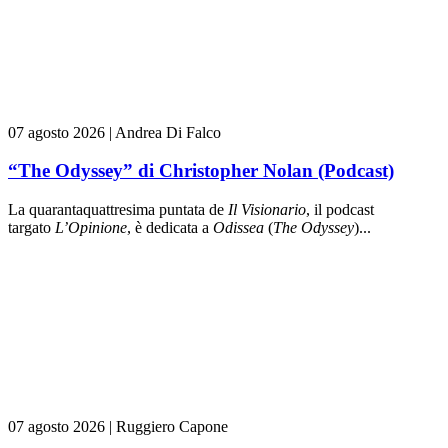
07 agosto 2026
|
Andrea Di Falco
“The Odyssey” di Christopher Nolan (Podcast)
La quarantaquattresima puntata de
Il Visionario
, il podcast
targato
L’Opinione
, è dedicata a
Odissea
(
The Odyssey
)...
07 agosto 2026
|
Ruggiero Capone