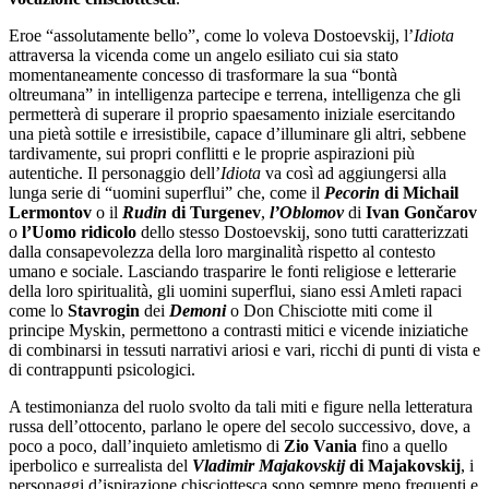
Eroe “assolutamente bello”, come lo voleva Dostoevskij, l’
Idiota
attraversa la vicenda come un angelo esiliato cui sia stato
momentaneamente concesso di trasformare la sua “bontà
oltreumana” in intelligenza partecipe e terrena, intelligenza che gli
permetterà di superare il proprio spaesamento iniziale esercitando
una pietà sottile e irresistibile, capace d’illuminare gli altri, sebbene
tardivamente, sui propri conflitti e le proprie aspirazioni più
autentiche. Il personaggio dell’
Idiota
va così ad aggiungersi alla
lunga serie di “uomini superflui” che, come il
Pecorin
di Michail
Lermontov
o il
Rudin
di Turgenev
,
l’Oblomov
di
Ivan Gončarov
o
l’Uomo ridicolo
dello stesso Dostoevskij, sono tutti caratterizzati
dalla consapevolezza della loro marginalità rispetto al contesto
umano e sociale. Lasciando trasparire le fonti religiose e letterarie
della loro spiritualità, gli uomini superflui, siano essi Amleti rapaci
come lo
Stavrogin
dei
Demoni
o Don Chisciotte miti come il
principe Myskin, permettono a contrasti mitici e vicende iniziatiche
di combinarsi in tessuti narrativi ariosi e vari, ricchi di punti di vista e
di contrappunti psicologici.
A testimonianza del ruolo svolto da tali miti e figure nella letteratura
russa dell’ottocento, parlano le opere del secolo successivo, dove, a
poco a poco, dall’inquieto amletismo di
Zio Vania
fino a quello
iperbolico e surrealista del
Vladimir Majakovskij
di Majakovskij
, i
personaggi d’ispirazione chisciottesca sono sempre meno frequenti e