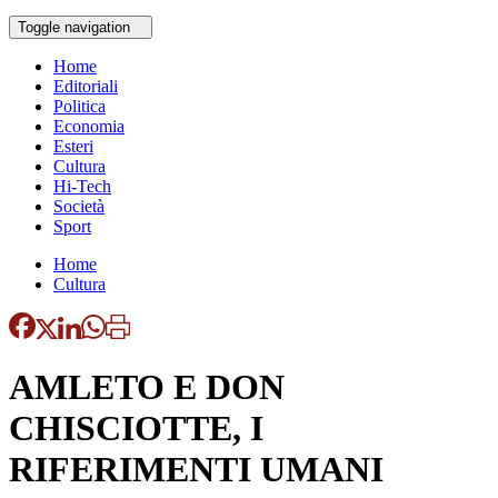
Toggle navigation
Home
Editoriali
Politica
Economia
Esteri
Cultura
Hi-Tech
Società
Sport
Home
Cultura
AMLETO E DON
CHISCIOTTE, I
RIFERIMENTI UMANI