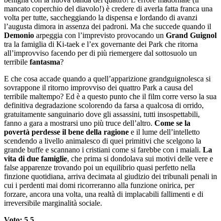
mancato coperchio del diavolo!) è credere di averla fatta franca una
volta per tutte, saccheggiando la dispensa e lordando di avanzi
l’augusta dimora in assenza dei padroni. Ma che succede quando il
Demonio
arpeggia con l’imprevisto provocando un
Grand Guignol
tra la famiglia di Ki-taek e l’ex governante dei Park che ritorna
all’improvviso facendo per di più riemergere dal sottosuolo un
terribile
fantasma
?
E che cosa accade quando a quell’apparizione grandguignolesca si
sovrappone il ritorno improvviso dei quattro Park a causa del
terribile maltempo? Ed è a questo punto che il film corre verso la sua
definitiva degradazione scolorendo da farsa a qualcosa di orrido,
gratuitamente sanguinario dove gli assassini, tutti insospettabili,
fanno a gara a mostrarsi uno più truce dell’altro.
Come se la
povertà perdesse il bene della ragione
e il lume dell’intelletto
scendendo a livello animalesco di quei primitivi che scelgono la
grande buffe e scannano i cristiani come si farebbe con i maiali.
La
vita di due famiglie
, che prima si dondolava sui motivi delle vere e
false apparenze trovando poi un equilibrio quasi perfetto nella
finzione quotidiana, arriva decimata al giudizio dei tribunali penali in
cui i perdenti mai domi ricorreranno alla funzione onirica, per
forzare, ancora una volta, una realtà di implacabili fallimenti e di
irreversibile marginalità sociale.
Voto: 5,5