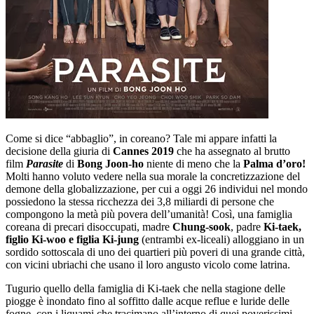
Come si dice “abbaglio”, in coreano? Tale mi appare infatti la
decisione della giuria di
Cannes 2019
che ha assegnato al brutto
film
Parasite
di
Bong Joon-ho
niente di meno che la
Palma d’oro!
Molti hanno voluto vedere nella sua morale la concretizzazione del
demone della globalizzazione, per cui a oggi 26 individui nel mondo
possiedono la stessa ricchezza dei 3,8 miliardi di persone che
compongono la metà più povera dell’umanità! Così, una famiglia
coreana di precari disoccupati, madre
Chung-sook
, padre
Ki-taek,
figlio Ki-woo e figlia Ki-jung
(entrambi ex-liceali) alloggiano in un
sordido sottoscala di uno dei quartieri più poveri di una grande città,
con vicini ubriachi che usano il loro angusto vicolo come latrina.
Tugurio quello della famiglia di Ki-taek che nella stagione delle
piogge è inondato fino al soffitto dalle acque reflue e luride delle
fogne, con i liquami che tracimano all’interno di quei poverissimi