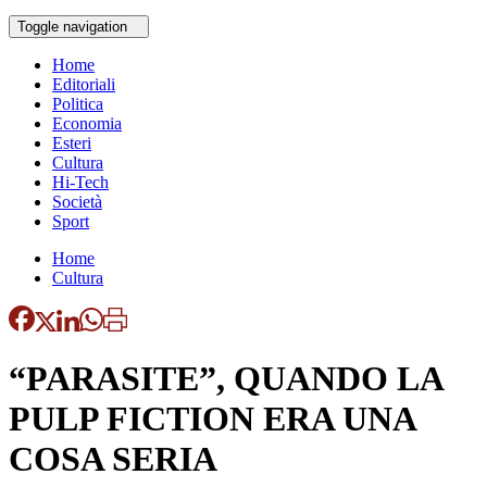
Toggle navigation
Home
Editoriali
Politica
Economia
Esteri
Cultura
Hi-Tech
Società
Sport
Home
Cultura
“PARASITE”, QUANDO LA
PULP FICTION ERA UNA
COSA SERIA