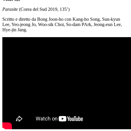
Parasite
(Corea del Sud 2019, 135’)
Scritto e diretto da Bong Joon-ho con Kang-ho Song, Sun-kyun
Lee, Yeo-jeong Jo, Woo-sik Choi, So-dam PArk, Jeong-eun Lee,
Hye-jin Jang.