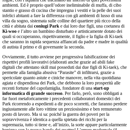
ambienti. Ed è proprio quell’odore ineliminabile di muffa, di cibo
stantio e grasso di cucina che impregna i vestiti e la pelle dei suoi
infelici abitanti a fare la differenza con gli ambienti di lusso di una
villa da sogno, sistemata sulle colline del quartiere più ricco della
città e abitata dai
coniugi Park
e dai loro due figli, una coetanea di
Ki-woo
e l’altro un bambino disturbato e artisticamente dotato dei
quali si occuperanno, rispettivamente, il figlio e la figlia di Ki-taek
che saranno in rapida sequenza affiancati da padre e madre in qualità
di autista il primo e di governante la seconda.
Ovviamente, il tutto avviene per progressiva falsificazione dei
rispettivi profili lavorativi (elaborati anche grazie ad abili fake
digitali che attestano skill mai posseduti dai due figli di Ki-taek), che
permette alla famiglia abusiva “Parasite” di infiltrarsi, grazie a
spericolate quanto astute e ciniche manovre, nella vita quotidiana
agiata e dispendiosa dei Park, che debbono la loro prosperità alle
recenti fortune del capofamiglia, fondatore di una
start-up
informatica di grande successo
. Per farlo, però, sono obbligati a
far fuori metaforicamente i precedenti collaboratori domestici dei
Park ricorrendo a espedienti a dir poco scorretti, che faranno perdere
ingiustamente alle loro vittime un preziosissimo e ben remunerato
posto di lavoro. Ma si sa: poiché la guerra dei poveri per la
sopravvivenza è identica a quella spietata dei ricchi per la
supremazia, tutto si tiene e, all’inizio, la sorte appare particolarmente
benigna con la nuova banda dei quattro! L’errore madornale (il