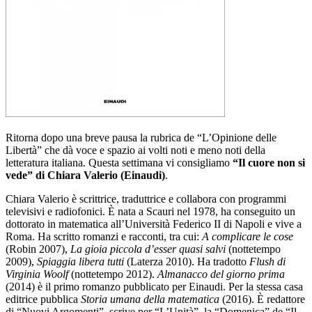
Ritorna dopo una breve pausa la rubrica de “L’Opinione delle
Libertà” che dà voce e spazio ai volti noti e meno noti della
letteratura italiana. Questa settimana vi consigliamo
“Il cuore non si
vede” di Chiara Valerio (Einaudi)
.
Chiara Valerio è scrittrice, traduttrice e collabora con programmi
televisivi e radiofonici. È nata a Scauri nel 1978, ha conseguito un
dottorato in matematica all’Università Federico II di Napoli e vive a
Roma. Ha scritto romanzi e racconti, tra cui:
A complicare le cose
(Robin 2007),
La gioia piccola d’esser quasi salvi
(nottetempo
2009),
Spiaggia libera tutti
(Laterza 2010). Ha tradotto
Flush di
Virginia Woolf
(nottetempo 2012).
Almanacco del giorno prima
(2014) è il primo romanzo pubblicato per Einaudi. Per la stessa casa
editrice pubblica
Storia umana della matematica
(2016). È redattore
di “Nuovi Argomenti”, scrive per “L’Unità”, la “Domenica” de “Il