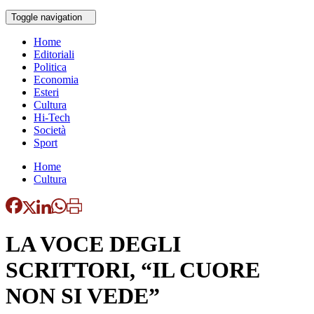
Toggle navigation
Home
Editoriali
Politica
Economia
Esteri
Cultura
Hi-Tech
Società
Sport
Home
Cultura
LA VOCE DEGLI
SCRITTORI, “IL CUORE
NON SI VEDE”