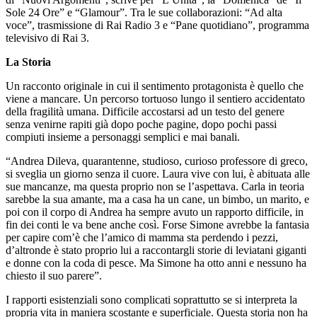
Sole 24 Ore” e “Glamour”. Tra le sue collaborazioni: “Ad alta
voce”, trasmissione di Rai Radio 3 e “Pane quotidiano”, programma
televisivo di Rai 3.
La Storia
Un racconto originale in cui il sentimento protagonista è quello che
viene a mancare. Un percorso tortuoso lungo il sentiero accidentato
della fragilità umana. Difficile accostarsi ad un testo del genere
senza venirne rapiti già dopo poche pagine, dopo pochi passi
compiuti insieme a personaggi semplici e mai banali.
“Andrea Dileva, quarantenne, studioso, curioso professore di greco,
si sveglia un giorno senza il cuore. Laura vive con lui, è abituata alle
sue mancanze, ma questa proprio non se l’aspettava. Carla in teoria
sarebbe la sua amante, ma a casa ha un cane, un bimbo, un marito, e
poi con il corpo di Andrea ha sempre avuto un rapporto difficile, in
fin dei conti le va bene anche così. Forse Simone avrebbe la fantasia
per capire com’è che l’amico di mamma sta perdendo i pezzi,
d’altronde è stato proprio lui a raccontargli storie di leviatani giganti
e donne con la coda di pesce. Ma Simone ha otto anni e nessuno ha
chiesto il suo parere”.
I rapporti esistenziali sono complicati soprattutto se si interpreta la
propria vita in maniera scostante e superficiale. Questa storia non ha