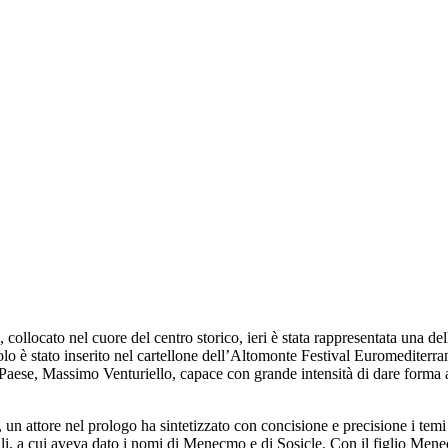
 collocato nel cuore del centro storico, ieri è stata rappresentata una d
 è stato inserito nel cartellone dell
’
Altomonte Festival Euromediterran
ro Paese, Massimo Venturiello, capace con grande intensità di dare forma
na, un attore nel prologo ha sintetizzato con concisione e precisione i 
, a cui aveva dato i nomi di Menecmo e di Sosicle. Con il figlio Menecmo 