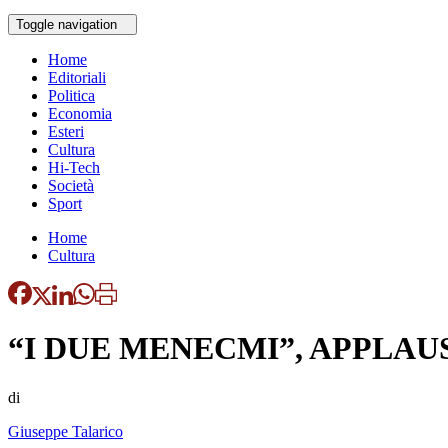
Toggle navigation
Home
Editoriali
Politica
Economia
Esteri
Cultura
Hi-Tech
Società
Sport
Home
Cultura
“I DUE MENECMI”, APPLAU
di
Giuseppe Talarico