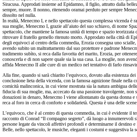
Siracusa. Approdati insieme ad Epidamno, il figlio, attratto dalla belle
sempre, muore. Il nonno, ritenendo oramai perduto per sempre Menecmo
dissolto nel nulla.
In realtà, Menecmo I, e nello spettacolo questa complessa vicenda è rap
sua moglie, Menecmo I, grazie all’aiuto del suo schiavo, di nome Spaz
spettacolo, che mantiene la famosa unità di tempo e spazio teorizzata
ritrovare il fratello gemello ritenuto morto. Approdato nella città di 
degli equivoci al centro della commedia, Erozia consegna uno scialle, p
avendo subito un maltrattamento dal suo protettore e padrone Menecmo 
tradimento subìto, si reca dalla favorita del marito, Erozia, per ottener
conoscerla e di non sapere quale sia la sua casa. La moglie, non avend
affida Menecmo II alle cure di un medico nel tentativo di farlo rinsavir
Alla fine, quando si sarà chiarito l’equivoco, dovuto alla esistenza dei
conclusione lieta della vicenda, con la famosa agnizione finale nella c
comicità malinconica, in cui viene mostrata sia la natura ambigua delle r
fiducia di sua moglie, ma, accecato da una passione travolgente, non s
donazioni in denaro, Menecmo I viene allontanato da questa donna e si 
reca al foro in cerca di conforto e solidarietà. Questa è una delle sce
L’equivoco, che è al centro di questa commedia, in cui è evidente il tem
racconto di Conrad “Il compagno segreto”, dà luogo a innumerevoli sit
persone legate da vincoli affettivi profondi e determinarne il destino e l
Belle, nello spettacolo, le musiche, eleganti i costumi e suggestiva la