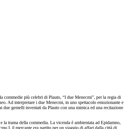
ella commedie più celebri di Plauto, “I due Menecmi”, per la regia di
eo. Ad interpretare i due Menecmi, in uno spettacolo emozionante e
 ai due gemelli inventati da Plauto con una mimica ed una recitazione
temi e la trama della commedia. La vicenda è ambientata ad Epidamno,
I, il mercante era partito per un viaggio di affari dalla città di