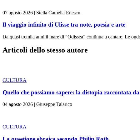
07 agosto 2026
|
Stella Camelia Enescu
Il viaggio infinito di Ulisse tra note, poesia e arte
Da quasi tremila anni il mare di “Odissea” continua a cantare. Le ond
Articoli dello stesso autore
CULTURA
Quello che possiamo sapere: la distopia raccontata 
04 agosto 2026
|
Giuseppe Talarico
CULTURA
La questione ebraica secondo Philip Roth