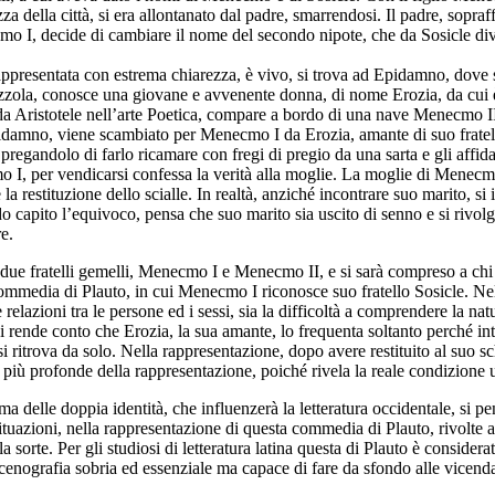
zza della città, si era allontanato dal padre, smarrendosi. Il padre, sop
 I, decide di cambiare il nome del secondo nipote, che da Sosicle dive
presentata con estrema chiarezza, è vivo, si trova ad Epidamno, dove si 
zola, conosce una giovane e avvenente donna, di nome Erozia, da cui è a
 da Aristotele nell’arte Poetica, compare a bordo di una nave Menecmo 
Epidamno, viene scambiato per Menecmo I da Erozia, amante di suo fratello
regandolo di farlo ricamare con fregi di pregio da una sarta e gli affid
I, per vendicarsi confessa la verità alla moglie. La moglie di Menecmo,
e la restituzione dello scialle. In realtà, anziché incontrare suo marito,
o capito l’equivoco, pensa che suo marito sia uscito di senno e si rivol
e.
 due fratelli gemelli, Menecmo I e Menecmo II, e si sarà compreso a chi de
ommedia di Plauto, in cui Menecmo I riconosce suo fratello Sosicle. Nello
elazioni tra le persone ed i sessi, sia la difficoltà a comprendere la nat
i rende conto che Erozia, la sua amante, lo frequenta soltanto perché int
ritrova da solo. Nella rappresentazione, dopo avere restituito al suo sc
ne più profonde della rappresentazione, poiché rivela la reale condizion
a delle doppia identità, che influenzerà la letteratura occidentale, si pen
uazioni, nella rappresentazione di questa commedia di Plauto, rivolte a
a sorte. Per gli studiosi di letteratura latina questa di Plauto è consider
 scenografia sobria ed essenziale ma capace di fare da sfondo alle vicend