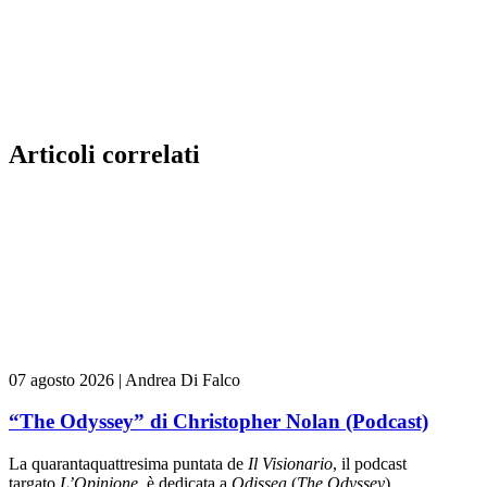
Articoli correlati
07 agosto 2026
|
Andrea Di Falco
“The Odyssey” di Christopher Nolan (Podcast)
La quarantaquattresima puntata de
Il Visionario
, il podcast
targato
L’Opinione
, è dedicata a
Odissea
(
The Odyssey
)...