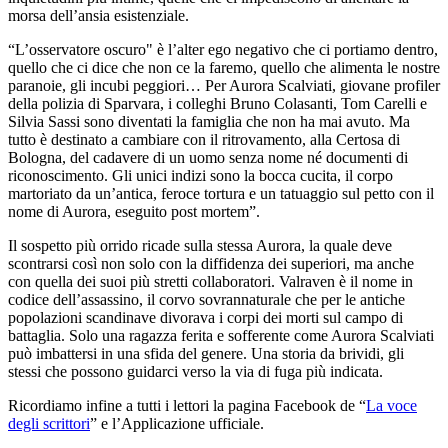
morsa dell’ansia esistenziale.
“L’osservatore oscuro" è l’alter ego negativo che ci portiamo dentro,
quello che ci dice che non ce la faremo, quello che alimenta le nostre
paranoie, gli incubi peggiori… Per Aurora Scalviati, giovane profiler
della polizia di Sparvara, i colleghi Bruno Colasanti, Tom Carelli e
Silvia Sassi sono diventati la famiglia che non ha mai avuto. Ma
tutto è destinato a cambiare con il ritrovamento, alla Certosa di
Bologna, del cadavere di un uomo senza nome né documenti di
riconoscimento. Gli unici indizi sono la bocca cucita, il corpo
martoriato da un’antica, feroce tortura e un tatuaggio sul petto con il
nome di Aurora, eseguito post mortem”.
Il sospetto più orrido ricade sulla stessa Aurora, la quale deve
scontrarsi così non solo con la diffidenza dei superiori, ma anche
con quella dei suoi più stretti collaboratori. Valraven è il nome in
codice dell’assassino, il corvo sovrannaturale che per le antiche
popolazioni scandinave divorava i corpi dei morti sul campo di
battaglia. Solo una ragazza ferita e sofferente come Aurora Scalviati
può imbattersi in una sfida del genere. Una storia da brividi, gli
stessi che possono guidarci verso la via di fuga più indicata.
Ricordiamo infine a tutti i lettori la pagina Facebook de “
La voce
degli scrittori
” e l’Applicazione ufficiale.