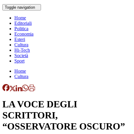
Toggle navigation
Home
Editoriali
Politica
Economia
Esteri
Cultura
Hi-Tech
Società
Sport
Home
Cultura
LA VOCE DEGLI
SCRITTORI,
“OSSERVATORE OSCURO”