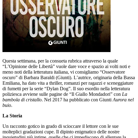
Questa settimana, per la consueta rubrica attraverso la quale
“L’Opinione delle Libertà” vuole dare voce e spazio ai volti noti e
meno noti della letteratura italiana, vi consigliamo “Osservatore
oscuro” di Barbara Baraldi (Giunti). L’autrice, originaria della Bassa
Emiliana, ha dato vita a thriller, romanzi per ragazzi e sceneggiature
di fumetti per la serie “Dylan Dog”. Il suo esordio nella letteratura
poliziesca avviene sulle pagine de “Il Giallo Mondadori” con
La
bambola di cristallo
. Nel 2017 ha pubblicato con Giunti
Aurora nel
buio
.
La Storia
Un racconto gotico in grado di scioccare il lettore con le sue
molteplici gradazioni cupe. Il dipinto enigmatico delle nostre
inquietudini più intime, quelle che ci impediscono di allentare la