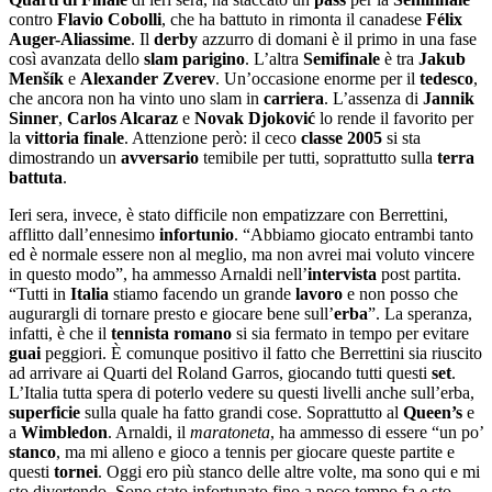
contro
Flavio Cobolli
, che ha battuto in rimonta il canadese
Félix
Auger-Aliassime
. Il
derby
azzurro di domani è il primo in una fase
così avanzata dello
slam parigino
. L’altra
Semifinale
è tra
Jakub
Menšík
e
Alexander Zverev
. Un’occasione enorme per il
tedesco
,
che ancora non ha vinto uno slam in
carriera
. L’assenza di
Jannik
Sinner
,
Carlos Alcaraz
e
Novak Djoković
lo rende il favorito per
la
vittoria finale
. Attenzione però: il ceco
classe 2005
si sta
dimostrando un
avversario
temibile per tutti, soprattutto sulla
terra
battuta
.
Ieri sera, invece, è stato difficile non empatizzare con Berrettini,
afflitto dall’ennesimo
infortunio
. “Abbiamo giocato entrambi tanto
ed è normale essere non al meglio, ma non avrei mai voluto vincere
in questo modo”, ha ammesso Arnaldi nell’
intervista
post partita.
“Tutti in
Italia
stiamo facendo un grande
lavoro
e non posso che
augurargli di tornare presto e giocare bene sull’
erba
”. La speranza,
infatti, è che il
tennista romano
si sia fermato in tempo per evitare
guai
peggiori. È comunque positivo il fatto che Berrettini sia riuscito
ad arrivare ai Quarti del Roland Garros, giocando tutti questi
set
.
L’Italia tutta spera di poterlo vedere su questi livelli anche sull’erba,
superficie
sulla quale ha fatto grandi cose. Soprattutto al
Queen’s
e
a
Wimbledon
. Arnaldi, il
maratoneta
, ha ammesso di essere “un po’
stanco
, ma mi alleno e gioco a tennis per giocare queste partite e
questi
tornei
. Oggi ero più stanco delle altre volte, ma sono qui e mi
sto divertendo. Sono stato infortunato fino a poco tempo fa e sto