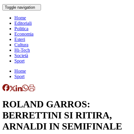
Toggle navigation
Home
Editoriali
Politica
Economia
Esteri
Cultura
Hi-Tech
Società
Sport
Home
Sport
ROLAND GARROS:
BERRETTINI SI RITIRA,
ARNALDI IN SEMIFINALE