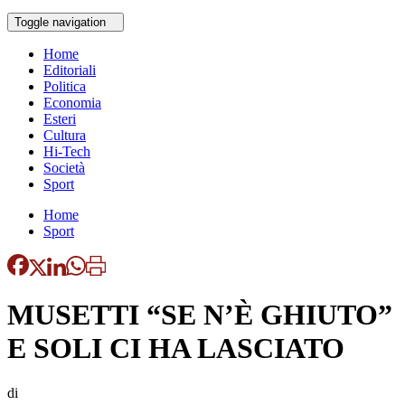
Toggle navigation
Home
Editoriali
Politica
Economia
Esteri
Cultura
Hi-Tech
Società
Sport
Home
Sport
MUSETTI “SE N’È GHIUTO”
E SOLI CI HA LASCIATO
di