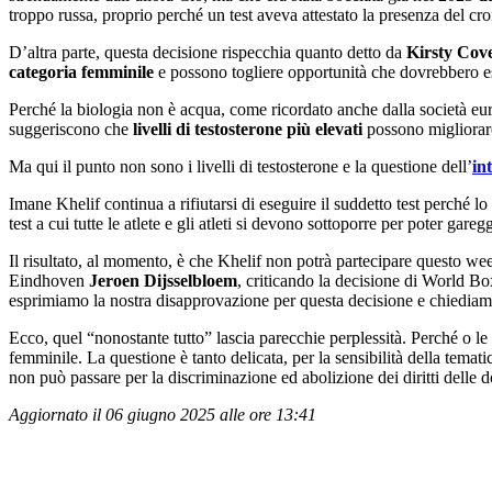
troppo russa, proprio perché un test aveva attestato la presenza del c
D’altra parte, questa decisione rispecchia quanto detto da
Kirsty Cov
categoria femminile
e possono togliere opportunità che dovrebbero e
Perché la biologia non è acqua, come ricordato anche dalla società europ
suggeriscono che
livelli di testosterone più elevati
possono migliorare 
Ma qui il punto non sono i livelli di testosterone e la questione dell’
in
Imane Khelif continua a rifiutarsi di eseguire il suddetto test perché l
test a cui tutte le atlete e gli atleti si devono sottoporre per poter gareg
Il risultato, al momento, è che Khelif non potrà partecipare questo we
Eindhoven
Jeroen Dijsselbloem
, criticando la decisione di World Bo
esprimiamo la nostra disapprovazione per questa decisione e chiediam
Ecco, quel “nonostante tutto” lascia parecchie perplessità. Perché o le
femminile. La questione è tanto delicata, per la sensibilità della tematica
non può passare per la discriminazione ed abolizione dei diritti delle 
Aggiornato il 06 giugno 2025 alle ore 13:41