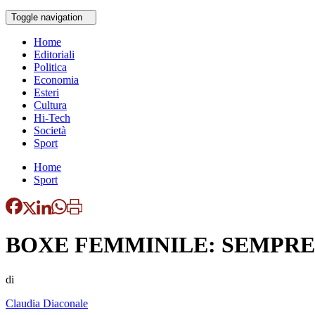
Toggle navigation
Home
Editoriali
Politica
Economia
Esteri
Cultura
Hi-Tech
Società
Sport
Home
Sport
BOXE FEMMINILE: SEMPRE
di
Claudia Diaconale