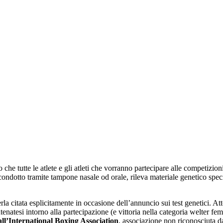
che tutte le atlete e gli atleti che vorranno partecipare alle competizion
t, condotto tramite tampone nasale od orale, rileva materiale genetico sp
rla citata esplicitamente in occasione dell’annuncio sui test genetici. A
tenatesi intorno alla partecipazione (e vittoria nella categoria welter fe
all’International Boxing Association
, associazione non riconosciuta d