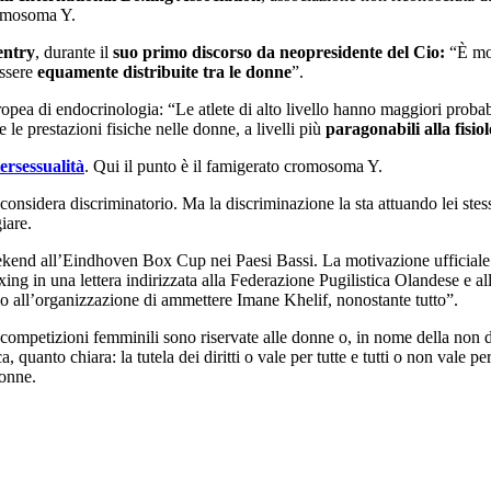
romosoma Y.
entry
, durante il
suo primo discorso da neopresidente del Cio:
“È mo
ssere
equamente distribuite tra le donne
”.
ea di endocrinologia: “Le atlete di alto livello hanno maggiori probabilit
le prestazioni fisiche nelle donne, a livelli più
paragonabili alla fisio
tersessualità
. Qui il punto è il famigerato cromosoma Y.
o considera discriminatorio. Ma la discriminazione la sta attuando lei st
giare.
ekend all’Eindhoven Box Cup nei Paesi Bassi. La motivazione ufficiale è 
xing in una lettera indirizzata alla Federazione Pugilistica Olandese e a
o all’organizzazione di ammettere Imane Khelif, nonostante tutto”.
 competizioni femminili sono riservate alle donne o, in nome della non dis
, quanto chiara: la tutela dei diritti o vale per tutte e tutti o non vale p
donne.