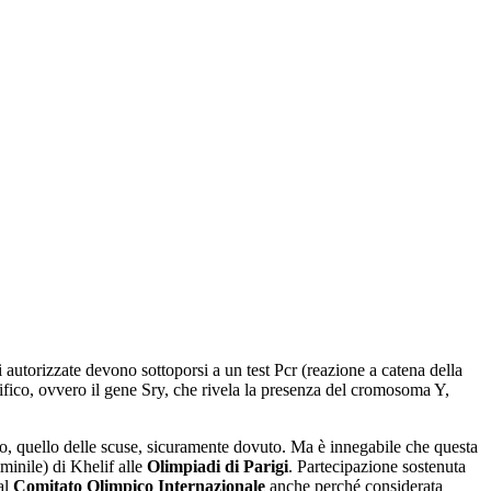
i autorizzate devono sottoporsi a un test Pcr (reazione a catena della
ecifico, ovvero il gene Sry, che rivela la presenza del cromosoma Y,
tto, quello delle scuse, sicuramente dovuto. Ma è innegabile che questa
mminile) di Khelif alle
Olimpiadi di Parigi
. Partecipazione sostenuta
al
Comitato Olimpico Internazionale
anche perché considerata