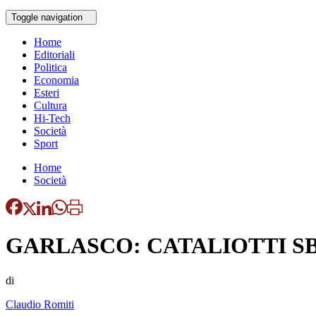
Toggle navigation
Home
Editoriali
Politica
Economia
Esteri
Cultura
Hi-Tech
Società
Sport
Home
Società
GARLASCO: CATALIOTTI SB
di
Claudio Romiti