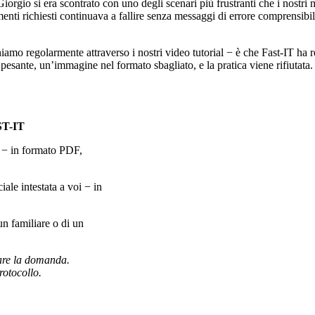
rgio si era scontrato con uno degli scenari più frustranti che i nostri 
nti richiesti continuava a fallire senza messaggi di errore comprensibili
amo regolarmente attraverso i nostri video tutorial − è che Fast-IT ha re
sante, un’immagine nel formato sbagliato, e la pratica viene rifiutata.
T-IT
) − in formato PDF,
ciale intestata a voi − in
un familiare o di un
sare la domanda.
rotocollo.