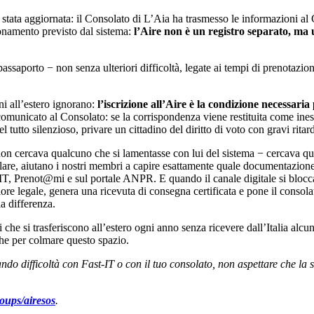
 stata aggiornata: il Consolato di L’Aia ha trasmesso le informazioni al
ionamento previsto dal sistema:
l’Aire non è un registro separato, ma 
assaporto − non senza ulteriori difficoltà, legate ai tempi di prenotazio
ni all’estero ignorano:
l’iscrizione all’Aire è la condizione necessaria p
comunicato al Consolato: se la corrispondenza viene restituita come ines
tto silenzioso, privare un cittadino del diritto di voto con gravi ritar
on cercava qualcuno che si lamentasse con lui del sistema − cercava qua
nsolare, aiutano i nostri membri a capire esattamente quale documentazion
t-IT, Prenot@mi e sul portale ANPR. E quando il canale digitale si bloc
re legale, genera una ricevuta di consegna certificata e pone il consola
a differenza.
ni che si trasferiscono all’estero ogni anno senza ricevere dall’Italia alc
che per colmare questo spazio.
rando difficoltà con Fast-IT o con il tuo consolato, non aspettare che la
oups/airesos
.