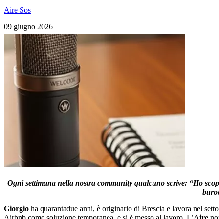
Aire Sos
09 giugno 2026
Ogni settimana nella nostra community qualcuno scrive: “Ho scoperto
buroc
Giorgio
ha quarantadue anni, è originario di Brescia e lavora nel sett
Airbnb come soluzione temporanea, e si è messo al lavoro. L’
Aire
non