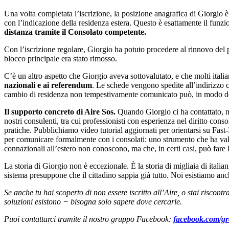
Una volta completata l’iscrizione, la posizione anagrafica di Giorgio è
con l’indicazione della residenza estera. Questo è esattamente il funz
distanza tramite il Consolato competente.
Con l’iscrizione regolare, Giorgio ha potuto procedere al rinnovo del p
blocco principale era stato rimosso.
C’è un altro aspetto che Giorgio aveva sottovalutato, e che molti italia
nazionali e ai referendum
. Le schede vengono spedite all’indirizzo 
cambio di residenza non tempestivamente comunicato può, in modo del tu
Il supporto concreto di Aire Sos.
Quando Giorgio ci ha contattato, n
nostri consulenti, tra cui professionisti con esperienza nel diritto co
pratiche. Pubblichiamo video tutorial aggiornati per orientarsi su Fas
per comunicare formalmente con i consolati: uno strumento che ha valo
connazionali all’estero non conoscono, ma che, in certi casi, può fare l
La storia di Giorgio non è eccezionale. È la storia di migliaia di italia
sistema presuppone che il cittadino sappia già tutto. Noi esistiamo an
Se anche tu hai scoperto di non essere iscritto all’Aire, o stai riscont
soluzioni esistono − bisogna solo sapere dove cercarle.
Puoi contattarci tramite il nostro gruppo Facebook:
facebook.com/gr