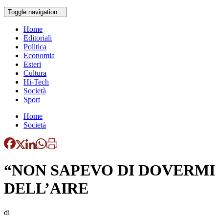
Toggle navigation
Home
Editoriali
Politica
Economia
Esteri
Cultura
Hi-Tech
Società
Sport
Home
Società
“NON SAPEVO DI DOVERMI I
DELL’AIRE
di