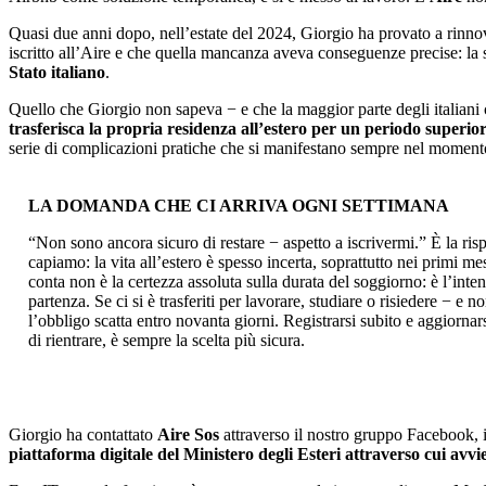
Quasi due anni dopo, nell’estate del 2024, Giorgio ha provato a rinno
iscritto all’Aire e che quella mancanza aveva conseguenze precise: la
Stato italiano
.
Quello che Giorgio non sapeva − e che la maggior parte degli italiani c
trasferisca la propria residenza all’estero per un periodo superior
serie di complicazioni pratiche che si manifestano sempre nel momen
LA DOMANDA CHE CI ARRIVA OGNI SETTIMANA
“Non sono ancora sicuro di restare − aspetto a iscrivermi.” È la risp
capiamo: la vita all’estero è spesso incerta, soprattutto nei primi mes
conta non è la certezza assoluta sulla durata del soggiorno: è l’int
partenza. Se ci si è trasferiti per lavorare, studiare o risiedere − e
l’obbligo scatta entro novanta giorni. Registrarsi subito e aggiornars
di rientrare, è sempre la scelta più sicura.
Giorgio ha contattato
Aire Sos
attraverso il nostro gruppo Facebook, 
piattaforma digitale del Ministero degli Esteri attraverso cui avvie