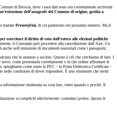
 Comune di Brescia, dove i suoi dati sono ora correttamente archiviati
un’estensione dell’anagrafe del Comune di origine, gestita a
ne tramite
Prenot@mi
, di cui parleremo nel prossimo numero. Ma il
er esercitare il diritto di voto dall’estero alle elezioni politiche
istente, il Consolato può procedere alla cancellazione dall’Aire. Un
di anche nell’emissione di documenti essenziali come i passaporti.
lcuno che lo aiutasse a uscirne. Questo è ciò che cerchiamo di fare. I
e serve, come presentarla correttamente e in che ordine affrontare le
ca, spieghiamo come usare la PEC − la Posta Elettronica Certificata −
to nelle condizioni di dover rispondere. È uno strumento che molti
una informazione strutturata su cosa fare, entro quando e perché. Il
 situazione si complichi ulteriormente: contattaci prima. Spesso le