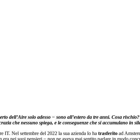
 dell’Aire solo adesso − sono all’estero da tre anni. Cosa rischio?”.
razia che nessuno spiega, e le conseguenze che si accumulano in sil
ore IT. Nel settembre del 2022 la sua azienda lo ha
trasferito
ad Amsterda
 era nei suoi pensieri − non ne aveva mai sentito parlare in modo conc