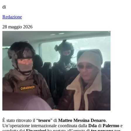
di
Redazione
28 maggio 2026
È stato ritrovato il “
tesoro
” di
Matteo Messina
Denaro
.
Un’operazione internazionale coordinata dalla
Dda
di
Palermo
e
condotta dai
Finanzieri
ha portato all’arresto di
tre persone
per