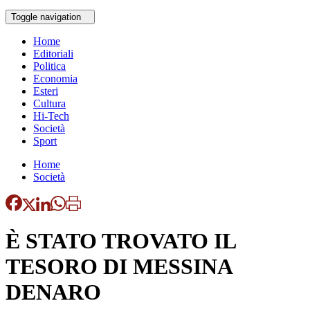
Toggle navigation
Home
Editoriali
Politica
Economia
Esteri
Cultura
Hi-Tech
Società
Sport
Home
Società
È STATO TROVATO IL
TESORO DI MESSINA
DENARO