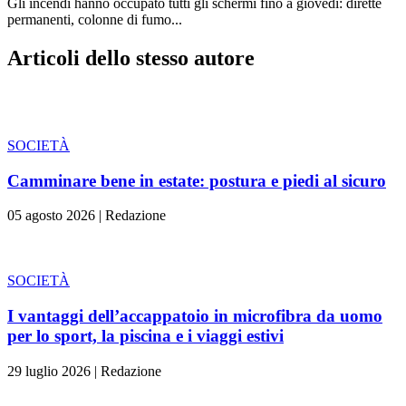
Gli incendi hanno occupato tutti gli schermi fino a giovedì: dirette
permanenti, colonne di fumo...
Articoli dello stesso autore
SOCIETÀ
Camminare bene in estate: postura e piedi al sicuro
05 agosto 2026
|
Redazione
SOCIETÀ
I vantaggi dell’accappatoio in microfibra da uomo
per lo sport, la piscina e i viaggi estivi
29 luglio 2026
|
Redazione