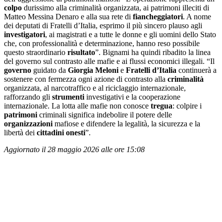
colpo
durissimo alla criminalità organizzata, ai patrimoni illeciti di
Matteo Messina Denaro e alla sua rete di
fiancheggiatori
. A nome
dei deputati di Fratelli d’Italia, esprimo il più sincero plauso agli
investigatori
, ai magistrati e a tutte le donne e gli uomini dello Stato
che, con professionalità e determinazione, hanno reso possibile
questo straordinario
risultato
”. Bignami ha quindi ribadito la linea
del governo sul contrasto alle mafie e ai flussi economici illegali. “Il
g
overno
guidato da
Giorgia Meloni
e
Fratelli d
’
Italia
continuerà a
sostenere con fermezza ogni azione di contrasto alla
criminalità
organizzata, al narcotraffico e al riciclaggio internazionale,
rafforzando gli
strumenti
investigativi e la cooperazione
internazionale. La lotta alle mafie non conosce
tregua
: colpire i
patrimoni
criminali significa indebolire il potere delle
organizzazioni
mafiose e difendere la legalità, la sicurezza e la
libertà dei
cittadini onesti
”.
Aggiornato il 28 maggio 2026 alle ore 15:08