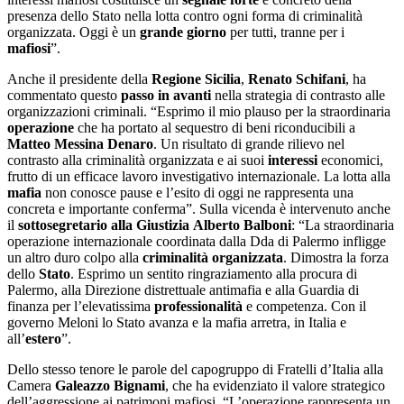
presenza dello Stato nella lotta contro ogni forma di criminalità
organizzata. Oggi è un
grande giorno
per tutti, tranne per i
mafiosi
”.
Anche il presidente della
Regione Sicilia
,
Renato Schifani
, ha
commentato questo
passo in avanti
nella strategia di contrasto alle
organizzazioni criminali. “Esprimo il mio plauso per la straordinaria
operazione
che ha portato al sequestro di beni riconducibili a
Matteo Messina Denaro
. Un risultato di grande rilievo nel
contrasto alla criminalità organizzata e ai suoi
interessi
economici,
frutto di un efficace lavoro investigativo internazionale. La lotta alla
mafia
non conosce pause e l’esito di oggi ne rappresenta una
concreta e importante conferma”. Sulla vicenda è intervenuto anche
il
sottosegretario alla Giustizia
Alberto Balboni
: “La straordinaria
operazione internazionale coordinata dalla Dda di Palermo infligge
un altro duro colpo alla
criminalità organizzata
. Dimostra la forza
dello
Stato
. Esprimo un sentito ringraziamento alla procura di
Palermo, alla Direzione distrettuale antimafia e alla Guardia di
finanza per l’elevatissima
professionalità
e competenza. Con il
governo Meloni lo Stato avanza e la mafia arretra, in Italia e
all’
estero
”.
Dello stesso tenore le parole del capogruppo di Fratelli d’Italia alla
Camera
Galeazzo Bignami
, che ha evidenziato il valore strategico
dell’aggressione ai patrimoni mafiosi. “L’operazione rappresenta un