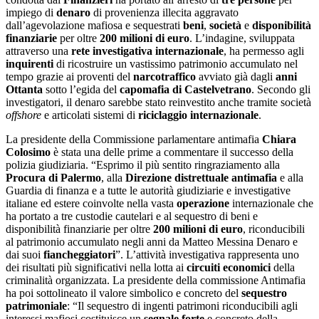
impiego di
denaro
di provenienza illecita aggravato
dall’agevolazione mafiosa e sequestrati
beni
,
società
e
disponibilità
finanziarie
per oltre
200 milioni di euro
. L’indagine, sviluppata
attraverso una
rete investigativa
internazionale
, ha permesso agli
inquirenti
di ricostruire un vastissimo patrimonio accumulato nel
tempo grazie ai proventi del
narcotraffico
avviato già dagli
anni
Ottanta
sotto l’egida del
capomafia di Castelvetrano
. Secondo gli
investigatori, il denaro sarebbe stato reinvestito anche tramite società
offshore
e articolati sistemi di
riciclaggio internazionale
.
La presidente della Commissione parlamentare antimafia
Chiara
Colosimo
è stata una delle prime a commentare il successo della
polizia giudiziaria. “Esprimo il più sentito ringraziamento alla
Procura di Palermo
, alla
Direzione distrettuale
antimafia
e alla
Guardia di finanza e a tutte le autorità giudiziarie e investigative
italiane ed estere coinvolte nella vasta
operazione
internazionale che
ha portato a tre custodie cautelari e al sequestro di beni e
disponibilità finanziarie per oltre
200 milioni di euro
, riconducibili
al patrimonio accumulato negli anni da Matteo Messina Denaro e
dai suoi
fiancheggiatori
”. L’attività investigativa rappresenta uno
dei risultati più significativi nella lotta ai
circuiti economici
della
criminalità organizzata. La presidente della commissione Antimafia
ha poi sottolineato il valore simbolico e concreto del
sequestro
patrimoniale
: “Il sequestro di ingenti patrimoni riconducibili agli
interessi mafiosi costituisce un
segnale forte
e concreto della