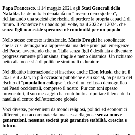
Papa Francesco
, il 14 maggio 2021 agli
Stati Generali della
Natalità
, ha definito la denatalità un “inverno demografico”,
richiamando una società che rischia di perdere la propria capacità di
futuro. Il Pontefice ha ribadito più volte, tra il 2022 e il 2024, che
senza figli non esiste speranza né continuità per un popolo
.
Nello stesso contesto istituzionale,
Mario Draghi
ha sottolineato
che la crisi demografica rappresenta una delle principali emergenze
del Paese, avvertendo che un’Italia senza figli è destinata a diventare
progressivamente più anziana, fragile e meno dinamica. Un richiamo
netto alla necessità di politiche strutturali e durature.
Nel dibattito internazionale si inserisce anche
Elon Musk
, che tra il
2021 e il 2024, in più occasioni pubbliche e sui social, ha parlato del
rischio di “
population collapse
”, cioè di un collasso demografico
nei Paesi occidentali, compreso il nostro. Pur con toni spesso
provocatori, il suo messaggio ha contribuito a riportare il tema della
natalità al centro dell’attenzione globale.
Voci diverse, provenienti da mondi religiosi, politici ed economici
differenti, ma accomunate da una stessa diagnosi:
senza nuove
generazioni, nessuna società può garantire stabilità, crescita e
futuro.