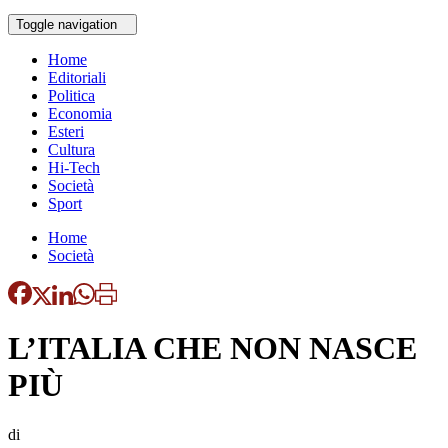
Toggle navigation
Home
Editoriali
Politica
Economia
Esteri
Cultura
Hi-Tech
Società
Sport
Home
Società
L’ITALIA CHE NON NASCE
PIÙ
di