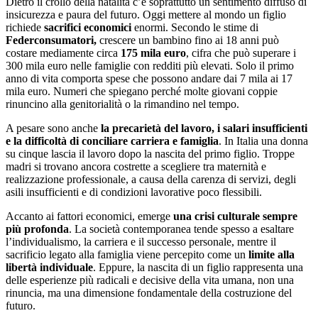
Dietro il crollo della natalità c’è soprattutto un sentimento diffuso di
insicurezza e paura del futuro. Oggi mettere al mondo un figlio
richiede
sacrifici economici
enormi. Secondo le stime di
Federconsumatori,
crescere un bambino fino ai 18 anni può
costare mediamente circa
175 mila euro
, cifra che può superare i
300 mila euro nelle famiglie con redditi più elevati. Solo il primo
anno di vita comporta spese che possono andare dai 7 mila ai 17
mila euro. Numeri che spiegano perché molte giovani coppie
rinuncino alla genitorialità o la rimandino nel tempo.
A pesare sono anche
la precarietà del lavoro, i salari insufficienti
e la difficoltà di conciliare carriera e famiglia
. In Italia una donna
su cinque lascia il lavoro dopo la nascita del primo figlio. Troppe
madri si trovano ancora costrette a scegliere tra maternità e
realizzazione professionale, a causa della carenza di servizi, degli
asili insufficienti e di condizioni lavorative poco flessibili.
Accanto ai fattori economici, emerge
una crisi culturale sempre
più profonda
. La società contemporanea tende spesso a esaltare
l’individualismo, la carriera e il successo personale, mentre il
sacrificio legato alla famiglia viene percepito come un
limite alla
libertà individuale
. Eppure, la nascita di un figlio rappresenta una
delle esperienze più radicali e decisive della vita umana, non una
rinuncia, ma una dimensione fondamentale della costruzione del
futuro.