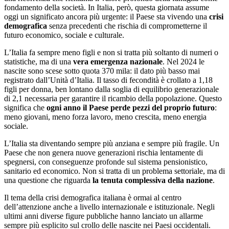
fondamento della società. In Italia, però, questa giornata assume
oggi un significato ancora più urgente: il Paese sta vivendo una
crisi
demografica
senza precedenti che rischia di comprometterne il
futuro economico, sociale e culturale.
L’Italia fa sempre meno figli e non si tratta più soltanto di numeri o
statistiche, ma di una
vera emergenza nazionale
. Nel 2024 le
nascite sono scese sotto quota 370 mila: il dato più basso mai
registrato dall’Unità d’Italia. Il tasso di fecondità è crollato a 1,18
figli per donna, ben lontano dalla soglia di equilibrio generazionale
di 2,1 necessaria per garantire il ricambio della popolazione. Questo
significa che
ogni anno il Paese perde pezzi del proprio futuro
:
meno giovani, meno forza lavoro, meno crescita, meno energia
sociale.
L’Italia sta diventando sempre più anziana e sempre più fragile. Un
Paese che non genera nuove generazioni rischia lentamente di
spegnersi, con conseguenze profonde sul sistema pensionistico,
sanitario ed economico. Non si tratta di un problema settoriale, ma di
una questione che riguarda
la tenuta complessiva della nazione
.
Il tema della crisi demografica italiana è ormai al centro
dell’attenzione anche a livello internazionale e istituzionale. Negli
ultimi anni diverse figure pubbliche hanno lanciato un allarme
sempre più esplicito sul crollo delle nascite nei Paesi occidentali.