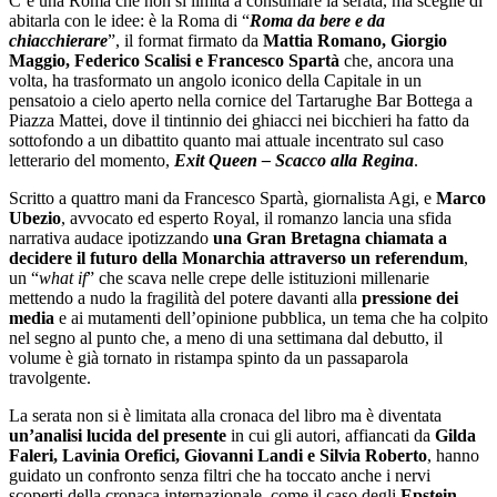
C’è una Roma che non si limita a consumare la serata, ma sceglie di
abitarla con le idee: è la Roma di “
Roma da bere e da
chiacchierare
”, il format firmato da
Mattia Romano, Giorgio
Maggio, Federico Scalisi e Francesco Spartà
che, ancora una
volta, ha trasformato un angolo iconico della Capitale in un
pensatoio a cielo aperto nella cornice del Tartarughe Bar Bottega a
Piazza Mattei, dove il tintinnio dei ghiacci nei bicchieri ha fatto da
sottofondo a un dibattito quanto mai attuale incentrato sul caso
letterario del momento,
Exit Queen – Scacco alla Regina
.
Scritto a quattro mani da Francesco Spartà, giornalista Agi, e
Marco
Ubezio
, avvocato ed esperto Royal, il romanzo lancia una sfida
narrativa audace ipotizzando
una Gran Bretagna chiamata a
decidere il futuro della Monarchia attraverso un referendum
,
un “
what if
” che scava nelle crepe delle istituzioni millenarie
mettendo a nudo la fragilità del potere davanti alla
pressione dei
media
e ai mutamenti dell’opinione pubblica, un tema che ha colpito
nel segno al punto che, a meno di una settimana dal debutto, il
volume è già tornato in ristampa spinto da un passaparola
travolgente.
La serata non si è limitata alla cronaca del libro ma è diventata
un’analisi lucida del presente
in cui gli autori, affiancati da
Gilda
Faleri, Lavinia Orefici, Giovanni Landi e Silvia Roberto
, hanno
guidato un confronto senza filtri che ha toccato anche i nervi
scoperti della cronaca internazionale, come il caso degli
Epstein