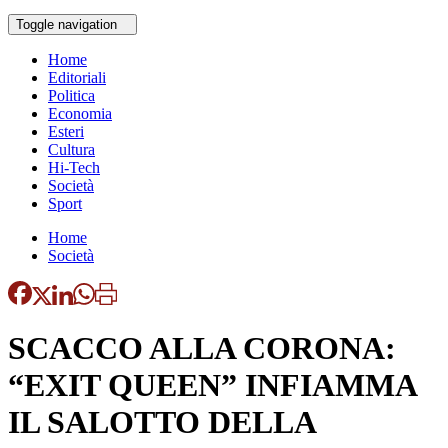
Toggle navigation
Home
Editoriali
Politica
Economia
Esteri
Cultura
Hi-Tech
Società
Sport
Home
Società
SCACCO ALLA CORONA:
“EXIT QUEEN” INFIAMMA
IL SALOTTO DELLA