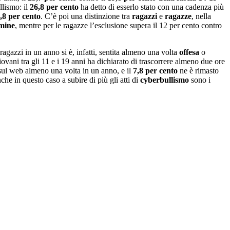
llismo: il
26,8 per cento
ha detto di esserlo stato con una cadenza più
,8 per cento
. C’è poi una distinzione tra
ragazzi
e
ragazze
, nella
mine
, mentre per le ragazze l’esclusione supera il 12 per cento contro
 ragazzi in un anno si è, infatti, sentita almeno una volta
offesa
o
ovani tra gli 11 e i 19 anni ha dichiarato di trascorrere almeno due ore
 sul web almeno una volta in un anno, e il
7,8 per cento
ne è rimasto
nche in questo caso a subire di più gli atti di
cyberbullismo
sono i