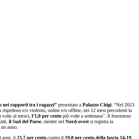
 nei rapporti tra i ragazzi”
presentato a
Palazzo Chigi
. “Nel 2023
ispettoso e/o violento, online e/o offline, nei 12 mesi precedenti la
ù volte al mese),
l’1,8 per
cento
più volte a settimana”. Il fenomeno
atti,
il Sud del Paese
, mentre nel
Nord-ovest
si registra la
n un anno.
 anni, il
23,7 per cento
contro il
19,8 per cento della fascia 14-19