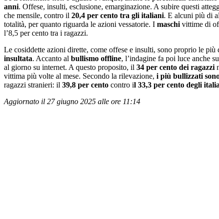
anni
. Offese, insulti, esclusione, emarginazione. A subire questi atteg
che mensile, contro il
20,4 per cento tra gli italiani
. E alcuni più di a
totalità, per quanto riguarda le azioni vessatorie. I
maschi
vittime di o
l’8,5 per cento tra i ragazzi.
Le cosiddette azioni dirette, come offese e insulti, sono proprio le più
insultata
. Accanto al
bullismo
offline
, l’indagine fa poi luce anche s
al giorno su internet. A questo proposito, il
34 per cento dei ragazzi
n
vittima più volte al mese. Secondo la rilevazione,
i più bullizzati son
ragazzi stranieri: il
39,8 per cento
contro i
l 33,3 per cento degli itali
Aggiornato il 27 giugno 2025 alle ore 11:14