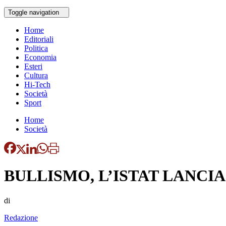
Toggle navigation
Home
Editoriali
Politica
Economia
Esteri
Cultura
Hi-Tech
Società
Sport
Home
Società
BULLISMO, L’ISTAT LANCIA
di
Redazione