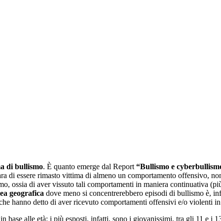
ma di bullismo
. È quanto emerge dal Report
“Bullismo e cyberbullismo
ra di essere rimasto vittima di almeno un comportamento offensivo, non r
smo, ossia di aver vissuto tali comportamenti in maniera continuativa (pi
rea geografica
dove meno si concentrerebbero episodi di bullismo è, inf
che hanno detto di aver ricevuto comportamenti offensivi e/o violenti i
se alle età: i più esposti, infatti, sono i giovanissimi, tra gli 11 e i 13