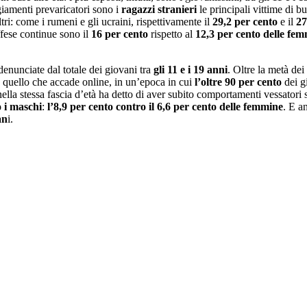
giamenti prevaricatori sono i
ragazzi stranieri
le principali vittime di bu
ltri: come i rumeni e gli ucraini, rispettivamente il
29,2 per cento
e il
27
ffese continue sono il
16 per cento
rispetto al
12,3 per cento
delle
fem
 denunciate dal totale dei giovani tra
gli 11 e i 19 anni
. Oltre la metà dei
u quello che accade online, in un’epoca in cui
l’oltre 90 per cento
dei gi
ella stessa fascia d’età ha detto di aver subito comportamenti vessatori
o i maschi
:
l’8,9 per cento contro il 6,6
per cento delle femmine
. E a
an
i.