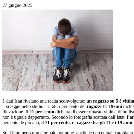
27 giugno 2025
I dati Istat rivelano una realtà sconvolgente:
un ragazzo su 5 è vitti
– si legge nello studio – il 68,5 per cento dei
ragazzi 11-19enni
dichia
rilevazione. Il
21 per cento
dichiara di essere rimasto vittima di bulli
non è uguale dappertutto. Secondo lo fotografia scattata dall’Istat,
l’a
percentuale più alta,
il 71 per cento
, di
ragazzi tra gli 11 e i 19 anni
Se il fenomeno non è uguale ovunque, anche le percentuali cambiano in ba