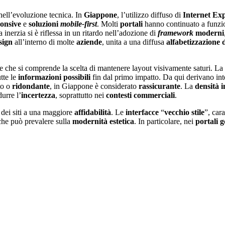
ell’evoluzione tecnica. In
Giappone
, l’utilizzo diffuso di
Internet Ex
ponsive
e
soluzioni
mobile-first
. Molti
portali
hanno continuato a funzio
a inerzia si è riflessa in un ritardo nell’adozione di
framework
moderni
sign
all’interno di molte
aziende
, unita a una diffusa
alfabetizzazione d
le che si comprende la scelta di mantenere layout visivamente saturi. La
tte le
informazioni
possibili
fin dal primo impatto. Da qui derivano in
to o
ridondante
, in Giappone è considerato
rassicurante
. La
densità 
durre l’
incertezza
, soprattutto nei
contesti
commerciali
.
dei siti a una maggiore
affidabilit
à
. Le
interfacce
“
vecchio stile
”, car
he può prevalere sulla
modernit
à estetica
. In particolare, nei
portali 