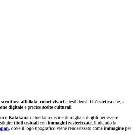
a
struttura affollata
,
colori vivaci
e testi densi. Un’
estetica
che, a
one digitale
e precise
scelte culturali
.
na
e
Katakana
richiedono decine di migliaia di
glifi
per essere
stituire
titoli testuali
con
immagini rasterizzate
, limitando la
apan
, dove il logo tipografico viene renderizzato come
immagine
per