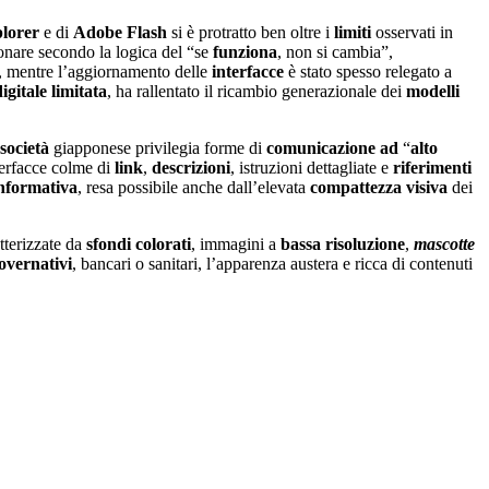
plorer
e di
Adobe Flash
si è protratto ben oltre i
limiti
osservati in
nare secondo la logica del “se
funziona
, non si cambia”,
, mentre l’aggiornamento delle
interfacce
è stato spesso relegato a
igitale limitata
, ha rallentato il ricambio generazionale dei
modelli
società
giapponese privilegia forme di
comunicazione
ad
“
alto
terfacce colme di
link
,
descrizioni
, istruzioni dettagliate e
riferimenti
informativa
, resa possibile anche dall’elevata
compattezza visiva
dei
atterizzate da
sfondi
colorati
, immagini a
bassa
risoluzione
,
mascotte
governativi
, bancari o sanitari, l’apparenza austera e ricca di contenuti