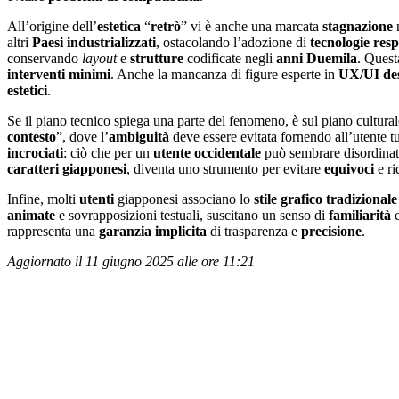
All’origine dell’
estetica
“
retrò
” vi è anche una marcata
stagnazione
n
altri
Paesi industrializzati
, ostacolando l’adozione di
tecnologie res
conservando
layout
e
strutture
codificate negli
anni Duemila
. Quest
interventi minimi
. Anche la mancanza di figure esperte in
UX/UI de
estetici
.
Se il piano tecnico spiega una parte del fenomeno, è sul piano cultura
contesto
”, dove l’
ambiguit
à
deve essere evitata fornendo all’utente tu
incrociati
: ciò che per un
utente occidentale
può sembrare disordina
caratteri
giapponesi
, diventa uno strumento per evitare
equivoci
e ri
Infine, molti
utenti
giapponesi associano lo
stile grafico tradizionale
animate
e sovrapposizioni testuali, suscitano un senso di
familiarit
à
c
rappresenta una
garanzia implicita
di trasparenza e
precisione
.
Aggiornato il 11 giugno 2025 alle ore 11:21