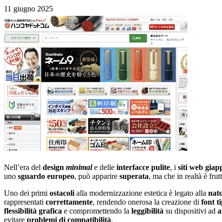
11 giugno 2025
Nell’era del
design
minimal
e delle
interfacce pulite
, i
siti web giap
uno
sguardo europeo
, può apparire
superata
, ma che in realtà è fr
Uno dei primi
ostacoli
alla modernizzazione estetica è legato alla
nat
rappresentati
correttamente
, rendendo onerosa la creazione di
font t
flessibilità grafica
e compromettendo la
leggibilità
su dispositivi ad
a
evitare
problemi di compatibilità
.