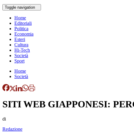
Toggle navigation
Home
Editoriali
Politica
Economia
Esteri
Cultura
Hi-Tech
Società
Sport
Home
Società
SITI WEB GIAPPONESI: PE
di
Redazione