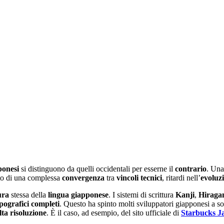
ponesi
si distinguono da quelli occidentali per esserne il
contrario
. Un
utto di una complessa
convergenza
tra
vincoli tecnici
, ritardi nell’
evoluzi
ura
stessa della
lingua giapponese
. I sistemi di scrittura
Kanji
,
Hiraga
ipografici
completi
. Questo ha spinto molti sviluppatori giapponesi a so
lta risoluzione
. È il caso, ad esempio, del sito ufficiale di
Starbucks J