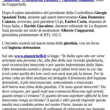
da Giappichelli.
Dopo il saluto introduttivo del presidente della Confedilizia
Giorgio
Spaziani Testa
, insieme agli autori interverranno
Gian Domenico
Caiazza
, avvocato, past president Ucpi,
Enrico Costa
, deputato di
Forza Italia, e
Davide Giacalone
, direttore editoriale de
La Ragione
.
Sarà presente nel ruolo di moderatore
Alberto Ciapparoni
,
giornalista parlamentare di RTL 102.5.
L’incontro ruoterà sul macro-tema della
giustizia
, con un focus
sull’
ingiusta detenzione
.
Sul sito
www.giappichelli.it
si legge: “
In Italia ogni otto ore viene
arrestata una persona che, alla fine della sua vicenda giudiziaria,
sarà riconosciuta innocente e per questo indennizzata dallo Stato.
Oltre trentamila uomini e donne negli ultimi trent’anni la cui vita
(così come quella dei loro cari) non sarà mai più la stessa. Per la
prima volta un libro analizza nel dettaglio il fenomeno dell’ingiusta
detenzione, il più misconosciuto, sottovalutato e trascurato
dell’intera macchina della giustizia. Chi sono questi innocenti? Da
dove vengono, per quali reati mai commessi finiscono agli arresti,
quanto tempo ci restano? E quanto devono aspettare affinché la loro
innocenza venga acclarata? A questi e altri quesiti risponde questa
analisi mai condotta prima nel nostro Paese, basata su un
campione rappresentativo di ordinanze di riparazione per ingiusta