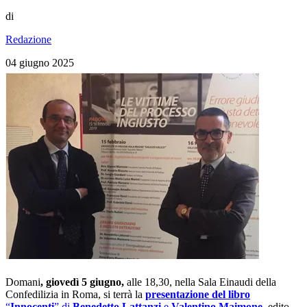
di
Redazione
04 giugno 2025
Domani
, giovedì 5 giugno,
alle 18,30, nella Sala Einaudi della
Confedilizia in Roma, si terrà la
presentazione del libro
“
Innocenti
” di
Benedetto Lattanzi
e
Valentino Maimone
, edito