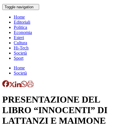
Toggle navigation
Home
Editoriali
Politica
Economia
Esteri
Cultura
Hi-Tech
Società
Sport
Home
Società
PRESENTAZIONE DEL
LIBRO “INNOCENTI” DI
LATTANZI E MAIMONE