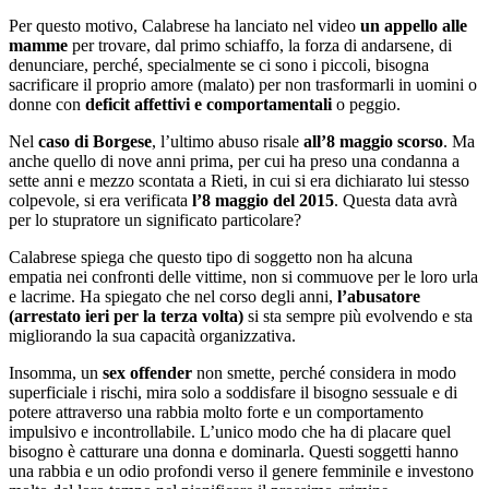
Per questo motivo, Calabrese ha lanciato nel video
un appello alle
mamme
per trovare, dal primo schiaffo, la forza di andarsene, di
denunciare, perché, specialmente se ci sono i piccoli, bisogna
sacrificare il proprio amore (malato) per non trasformarli in uomini o
donne con
deficit affettivi e comportamentali
o peggio.
Nel
caso di Borgese
, l’ultimo abuso risale
all’8 maggio scorso
. Ma
anche quello di nove anni prima, per cui ha preso una condanna a
sette anni e mezzo scontata a Rieti, in cui si era dichiarato lui stesso
colpevole, si era verificata
l’8 maggio del 2015
. Questa data avrà
per lo stupratore un significato particolare?
Calabrese spiega che questo tipo di soggetto non ha alcuna
empatia nei confronti delle vittime, non si commuove per le loro urla
e lacrime. Ha spiegato che nel corso degli anni,
l’abusatore
(arrestato ieri per la terza volta)
si sta sempre più evolvendo e sta
migliorando la sua capacità organizzativa.
Insomma, un
sex offender
non smette, perché considera in modo
superficiale i rischi, mira solo a soddisfare il bisogno sessuale e di
potere attraverso una rabbia molto forte e un comportamento
impulsivo e incontrollabile. L’unico modo che ha di placare quel
bisogno è catturare una donna e dominarla. Questi soggetti hanno
una rabbia e un odio profondi verso il genere femminile e investono