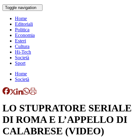
Toggle navigation
Home
Editoriali
Politica
Economia
Esteri
Cultura
Hi-Tech
Società
Sport
Home
Società
LO STUPRATORE SERIALE
DI ROMA E L’APPELLO DI
CALABRESE (VIDEO)