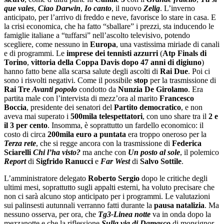
que vales
,
Ciao Darwin
,
Io canto
, il nuovo
Zelig
. L’inverno
anticipato, per l’arrivo di freddo e neve, favorisce lo stare in casa. E
la crisi economica, che ha fatto “sballare” i prezzi, sta inducendo le
famiglie italiane a “tuffarsi” nell’ascolto televisivo, potendo
scegliere, come nessuno in
Europa
, una vastissima miriade di canali
e di programmi. Le
imprese dei tennisti azzurri
(
Atp Finals di
Torino
,
vittoria della Coppa Davis
dopo 47 anni di digiuno
)
hanno fatto bene alla scarsa salute degli ascolti di
Rai Due
. Poi ci
sono i risvolti negativi. Come il possibile
stop
per la trasmissione di
Rai Tre
Avanti popolo
condotto da
Nunzia De Girolamo
. Era
partita male con l’intervista di mezz’ora al marito
Francesco
Boccia
, presidente dei senatori del
Partito democratico
, e non
aveva mai superato i
500mila telespettatori
, con uno share tra il
2 e
il 3 per cento
. Insomma, è soprattutto un fardello economico: il
costo di circa
200mila euro a puntata
era troppo oneroso per la
Terza rete
, che si regge ancora con la trasmissione di
Federica
Sciarelli
Chi l’ha visto?
ma anche con
Un posto al sole
, il polemico
Report
di
Sigfrido Ranucci
e
Far West
di
Salvo Sottile
.
L’amministratore delegato
Roberto Sergio
dopo le critiche degli
ultimi mesi, soprattutto sugli appalti esterni, ha voluto precisare che
non ci sarà alcuno stop anticipato per i programmi. Le valutazioni
sui palinsesti autunnali verranno fatti durante la
pausa natalizia
. Ma
nessuno osserva, per ora, che
Tg3-Linea notte
va in onda dopo la
mezzanotte e che la riflessione
Sulla via di Damasco
di monsignor