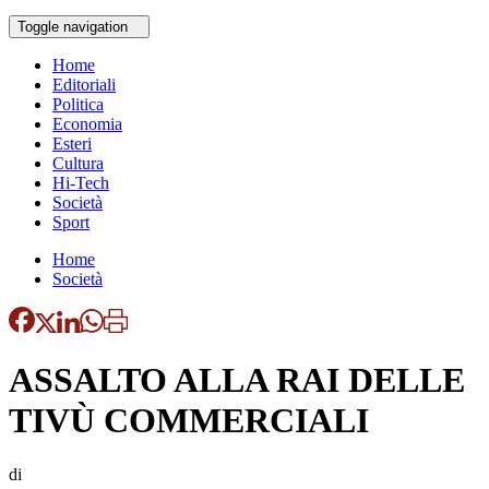
Toggle navigation
Home
Editoriali
Politica
Economia
Esteri
Cultura
Hi-Tech
Società
Sport
Home
Società
ASSALTO ALLA RAI DELLE
TIVÙ COMMERCIALI
di