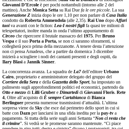
Giovanni D’Ercole
è per pochi nottambuli (intorno alle 2 del
mattino). Anche
Monica Setta
su Rai Due
fa le ore piccole
. La sua
Generazione Z
inizia dopo le ore 1,10 per non parlare di
Casa Italia
condotto da
Roberta Ammendola
(alle 2,35).
Rai Uno
dopo
Affari
tuoi
va avanti con le fiction:
Lea-I nostri figli
fa quasi tre milioni di
telespettatori, inoltre manda in onda l’ultimo appuntamento di
Circeo
che ripercorre il brutale massacro del
1975
. Per
Bruno
Vespa
e il suo
Porta a Porta,
se non ci saranno sforamenti, si
collegherà poco prima della mezzanotte. A tenere desta l’attenzione
non ci pensa Amadeus, che a partire da domenica 3 dicembre
inizierà a sciogliere i nodi dei cantanti presenti e degli ospiti, da
Ilary Blasi
a
Jannik Sinner
.
La concorrenza avanza. La squadra de
La7
dell’editore
Urbano
Cairo
, proprietario e amministratore delegato del gruppo del
Corriere della Sera
e della
Gazzetta dello Sport
, ha impostato un
palinsesto sugli approfondimenti politici ed economici, partendo da
Otto e mezzo
di
Lilli Gruber
e
Dimartedì
di
Giovanni Floris
.
Rete
4
, Oltre all’acquisto di
È sempre Cartabianca
di
Bianca
Berlinguer
presenta numerose trasmissioni d’attualità. L’ultima
sorpresa viene da
Sky
che esce dal perimetro dello sport in cui si
batte con
Dazn
per lanciarsi in una sfida inedita per la
pay-tv
a
pagamento. Si tratta della serie sugli anni Settanta “
Non ci resta che
il crimine
”. Si vedrà se le promesse saranno mantenute. “Ci piace
prendere in giro tutti: destra e sinistra” dicono i protagonisti, tra cui