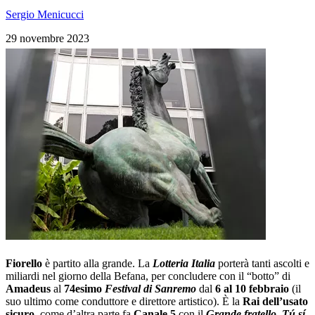
Sergio Menicucci
29 novembre 2023
Fiorello
è partito alla grande. La
Lotteria Italia
porterà tanti ascolti e
miliardi nel giorno della Befana, per concludere con il “botto” di
Amadeus
al
74esimo
Festival di Sanremo
dal
6 al 10 febbraio
(il
suo ultimo come conduttore e direttore artistico). È la
Rai dell’usato
sicuro
, come d’altra parte fa
Canale 5
con il
Grande fratello
,
Tú sí