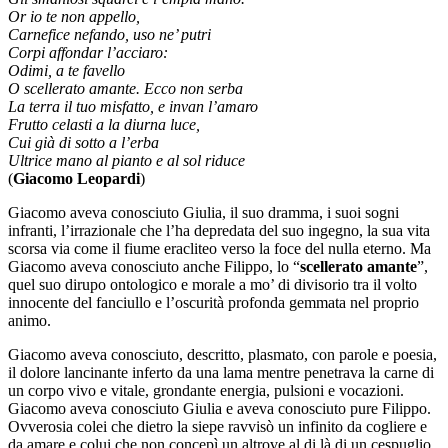
Or io te non appello,
Carnefice nefando, uso ne’ putri
Corpi affondar l’acciaro:
Odimi, a te favello
O scellerato amante. Ecco non serba
La terra il tuo misfatto, e invan l’amaro
Frutto celasti a la diurna luce,
Cui già di sotto a l’erba
Ultrice mano al pianto e al sol riduce
(
Giacomo Leopardi
)
Giacomo aveva conosciuto Giulia, il suo dramma, i suoi sogni
infranti, l’irrazionale che l’ha depredata del suo ingegno, la sua vita
scorsa via come il fiume eracliteo verso la foce del nulla eterno. Ma
Giacomo aveva conosciuto anche Filippo, lo “
scellerato amante
”,
quel suo dirupo ontologico e morale a mo’ di divisorio tra il volto
innocente del fanciullo e l’oscurità profonda gemmata nel proprio
animo.
Giacomo aveva conosciuto, descritto, plasmato, con parole e poesia,
il dolore lancinante inferto da una lama mentre penetrava la carne di
un corpo vivo e vitale, grondante energia, pulsioni e vocazioni.
Giacomo aveva conosciuto Giulia e aveva conosciuto pure Filippo.
Ovverosia colei che dietro la siepe ravvisò un infinito da cogliere e
da amare e colui che non concepì un altrove al di là di un cespuglio