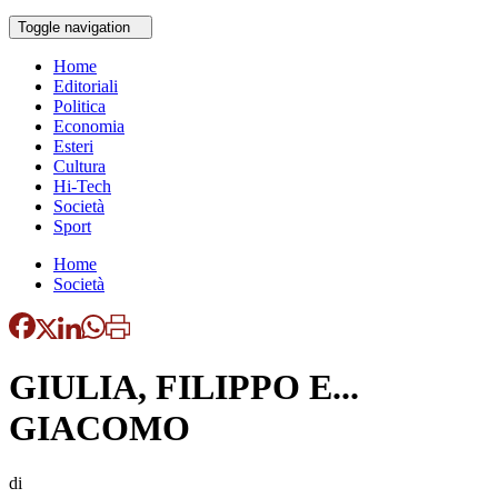
Toggle navigation
Home
Editoriali
Politica
Economia
Esteri
Cultura
Hi-Tech
Società
Sport
Home
Società
GIULIA, FILIPPO E...
GIACOMO
di