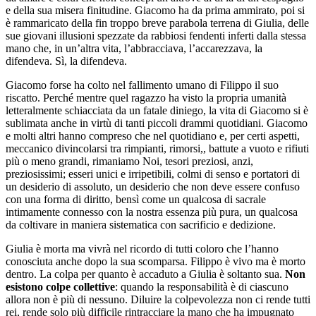
e della sua misera finitudine. Giacomo ha da prima ammirato, poi si
è rammaricato della fin troppo breve parabola terrena di Giulia, delle
sue giovani illusioni spezzate da rabbiosi fendenti inferti dalla stessa
mano che, in un’altra vita, l’abbracciava, l’accarezzava, la
difendeva. Sì, la difendeva.
Giacomo forse ha colto nel fallimento umano di Filippo il suo
riscatto. Perché mentre quel ragazzo ha visto la propria umanità
letteralmente schiacciata da un fatale diniego, la vita di Giacomo si è
sublimata anche in virtù di tanti piccoli drammi quotidiani. Giacomo
e molti altri hanno compreso che nel quotidiano e, per certi aspetti,
meccanico divincolarsi tra rimpianti, rimorsi,, battute a vuoto e rifiuti
più o meno grandi, rimaniamo Noi, tesori preziosi, anzi,
preziosissimi; esseri unici e irripetibili, colmi di senso e portatori di
un desiderio di assoluto, un desiderio che non deve essere confuso
con una forma di diritto, bensì come un qualcosa di sacrale
intimamente connesso con la nostra essenza più pura, un qualcosa
da coltivare in maniera sistematica con sacrificio e dedizione.
Giulia è morta ma vivrà nel ricordo di tutti coloro che l’hanno
conosciuta anche dopo la sua scomparsa. Filippo è vivo ma è morto
dentro. La colpa per quanto è accaduto a Giulia è soltanto sua.
Non
esistono colpe collettive
: quando la responsabilità è di ciascuno
allora non è più di nessuno. Diluire la colpevolezza non ci rende tutti
rei, rende solo più difficile rintracciare la mano che ha impugnato