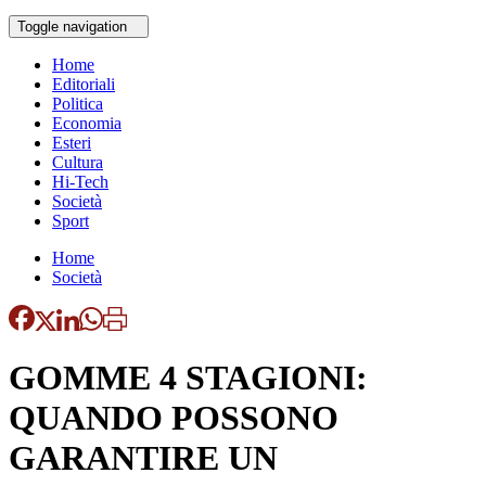
Toggle navigation
Home
Editoriali
Politica
Economia
Esteri
Cultura
Hi-Tech
Società
Sport
Home
Società
GOMME 4 STAGIONI:
QUANDO POSSONO
GARANTIRE UN