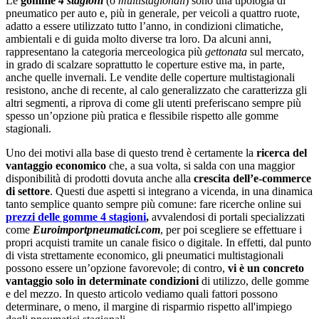
Le
gomme
4 stagioni
(o
multistagionali
) sono una tipologia di
pneumatico per auto e, più in generale, per veicoli a quattro ruote,
adatto a essere utilizzato tutto l’anno, in condizioni climatiche,
ambientali e di guida molto diverse tra loro. Da alcuni anni,
rappresentano la categoria merceologica più
gettonata
sul mercato,
in grado di scalzare soprattutto le coperture estive ma, in parte,
anche quelle invernali. Le vendite delle coperture multistagionali
resistono, anche di recente, al calo generalizzato che caratterizza gli
altri segmenti, a riprova di come gli utenti preferiscano sempre più
spesso un’opzione più pratica e flessibile rispetto alle gomme
stagionali.
Uno dei motivi alla base di questo trend è certamente la
ricerca del
vantaggio economico
che, a sua volta, si salda con una maggior
disponibilità di prodotti dovuta anche alla
crescita dell’e-commerce
di settore
. Questi due aspetti si integrano a vicenda, in una dinamica
tanto semplice quanto sempre più comune: fare ricerche online sui
prezzi delle gomme 4 stagioni
,
avvalendosi di portali specializzati
come
Euroimportpneumatici.com
, per poi scegliere se effettuare i
propri acquisti tramite un canale fisico o digitale. In effetti, dal punto
di vista strettamente economico, gli pneumatici multistagionali
possono essere un’opzione favorevole; di contro,
vi è un concreto
vantaggio solo in determinate condizioni
di utilizzo, delle gomme
e del mezzo. In questo articolo vediamo quali fattori possono
determinare, o meno, il margine di risparmio rispetto all'impiego