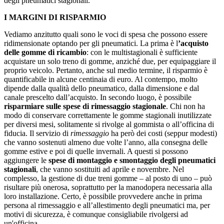
degli pneumatici stagionali.
I MARGINI DI RISPARMIO
Vediamo anzitutto quali sono le voci di spesa che possono essere
ridimensionate optando per gli pneumatici. La prima è l
’acquisto
delle gomme di ricambio
: con le multistagionali è sufficiente
acquistare un solo treno di gomme, anziché due, per equipaggiare il
proprio veicolo. Pertanto, anche sul medio termine, il risparmio è
quantificabile in alcune centinaia di euro. Al contempo, molto
dipende dalla qualità dello pneumatico, dalla dimensione e dal
canale prescelto dall’acquisto. In secondo luogo, è possibile
risparmiare sulle spese di rimessaggio stagionale
. Chi non ha
modo di conservare correttamente le gomme stagionali inutilizzate
per diversi mesi, solitamente si rivolge al gommista o all’officina di
fiducia. Il servizio di
rimessaggio
ha però dei costi (seppur modesti)
che vanno sostenuti almeno due volte l’anno, alla consegna delle
gomme estive e poi di quelle invernali. A questi si possono
aggiungere le
spese di montaggio e smontaggio degli pneumatici
stagionali
, che vanno sostituiti ad aprile e novembre. Nel
complesso, la gestione di due treni gomme – al posto di uno – può
risultare più onerosa, soprattutto per la manodopera necessaria alla
loro installazione. Certo, è possibile provvedere anche in prima
persona al rimessaggio e all’allestimento degli pneumatici ma, per
motivi di sicurezza, è comunque consigliabile rivolgersi ad
un'officina.