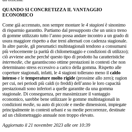
QUANDO SI CONCRETIZZA IL VANTAGGIO
ECONOMICO
Come già accennato, non sempre montare le
4 stagioni
è sinonimo
di risparmio garantito. Partiamo dal presupposto che un unico treno
di gomme utilizzato tutto l’anno possa andare incontro a un grado di
usura maggiore rispetto a due treni alternati con cadenza stagionale.
In altre parole, gli pneumatici multistagionali tendono a consumarsi
più velocemente (a parità di chilometraggio e condizioni di utilizzo);
ciò avviene anche perché questo tipo di prodotto ha caratteristiche
intermedie
, che garantiscono ottime prestazioni in contesti che non
determinano stress eccessivo a carico della gomma. Rispetto alle
coperture stagionali, infatti, le 4 stagioni tollerano meno il
caldo
intenso
e le
temperature molto rigide
(prossime allo zero); ragion
per cui, nei periodi più caldi (o freddi) dell’anno le loro capacità
prestazionali sono inferiori a quelle garantite da una gomma
stagionale. Di conseguenza, per massimizzare il vantaggio
economico, sarebbe bene utilizzare le gomme multistagionali in
condizioni
medie
, su auto di piccole e medie dimensioni, impiegate
principalmente in contesti urbani e su medie percorrenze, destinate
ad un chilometraggio annuale non troppo elevato.
Aggiornato il 21 novembre 2023 alle ore 10:39