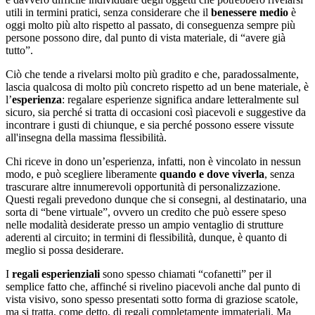
utili in termini pratici, senza considerare che il
benessere medio
è
oggi molto più alto rispetto al passato, di conseguenza sempre più
persone possono dire, dal punto di vista materiale, di “avere già
tutto”.
Ciò che tende a rivelarsi molto più gradito e che, paradossalmente,
lascia qualcosa di molto più concreto rispetto ad un bene materiale, è
l’
esperienza
: regalare esperienze significa andare letteralmente sul
sicuro, sia perché si tratta di occasioni così piacevoli e suggestive da
incontrare i gusti di chiunque, e sia perché possono essere vissute
all'insegna della massima flessibilità.
Chi riceve in dono un’esperienza, infatti, non è vincolato in nessun
modo, e può scegliere liberamente
quando e dove viverla
, senza
trascurare altre innumerevoli opportunità di personalizzazione.
Questi regali prevedono dunque che si consegni, al destinatario, una
sorta di “bene virtuale”, ovvero un credito che può essere speso
nelle modalità desiderate presso un ampio ventaglio di strutture
aderenti al circuito; in termini di flessibilità, dunque, è quanto di
meglio si possa desiderare.
I
regali esperienziali
sono spesso chiamati “cofanetti” per il
semplice fatto che, affinché si rivelino piacevoli anche dal punto di
vista visivo, sono spesso presentati sotto forma di graziose scatole,
ma si tratta, come detto, di regali completamente immateriali. Ma