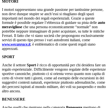
MOTORI
I motori rappresentano una grande passione per tantissime persone,
non deve dunque stupire se anch’essi si ritagliano degli spazi
importanti nel mondo dei regali esperienziali. Grazie a queste
formule è possibile regalare l’ebbrezza di guidare su pista delle
auto
meravigliose
che una persona economicamente “normale” non
potrebbe neppure immaginare di poter acquistare, su tutte le mitiche
Ferrari. Il fatto che vi siano società che propongono esclusivamente
servizi di questo tipo presso i vari autodromi italiani, come
www.wecanrace.it
, è emblematico di come questi regali siano
apprezzati.
SPORT
Anche il settore
Sport
è ricco di opportunità per chi desidera fare un
regalo esperienziale. Difficilmente vengono regalate delle esperienze
sportive canoniche, piuttosto ci si orienta verso quanto non capita di
certo di vivere tutti i giorni, come ad esempio delle escursioni in dei
suggestivi contesti naturali, esperienze piuttosto adrenaliniche, come
dei percorsi ispirati al mondo militare, dei voli su parapendio e molto
altro ancora.
BENESSERE
Anche quelli che rientrano nella categoria
Benessere
meritano di