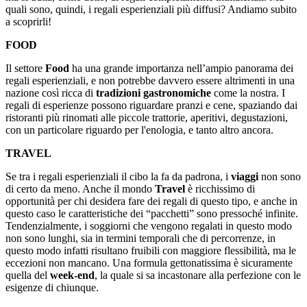
quali sono, quindi, i regali esperienziali più diffusi? Andiamo subito
a scoprirli!
FOOD
Il settore
Food
ha una grande importanza nell’ampio panorama dei
regali esperienziali, e non potrebbe davvero essere altrimenti in una
nazione così ricca di
tradizioni gastronomiche
come la nostra. I
regali di esperienze possono riguardare pranzi e cene, spaziando dai
ristoranti più rinomati alle piccole trattorie, aperitivi, degustazioni,
con un particolare riguardo per l'enologia, e tanto altro ancora.
TRAVEL
Se tra i regali esperienziali il cibo la fa da padrona, i
viaggi
non sono
di certo da meno. Anche il mondo
Travel
è ricchissimo di
opportunità per chi desidera fare dei regali di questo tipo, e anche in
questo caso le caratteristiche dei “pacchetti” sono pressoché infinite.
Tendenzialmente, i soggiorni che vengono regalati in questo modo
non sono lunghi, sia in termini temporali che di percorrenze, in
questo modo infatti risultano fruibili con maggiore flessibilità, ma le
eccezioni non mancano. Una formula gettonatissima è sicuramente
quella del
week-end
, la quale si sa incastonare alla perfezione con le
esigenze di chiunque.