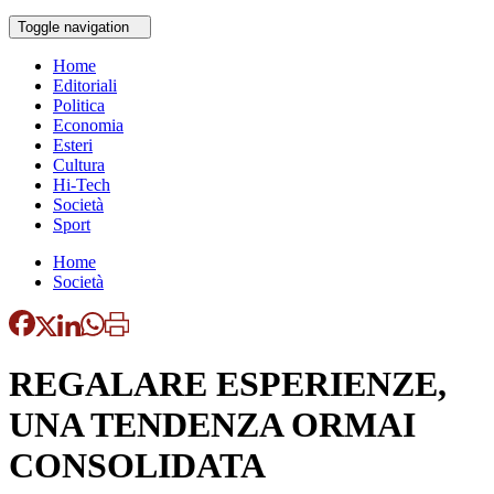
Toggle navigation
Home
Editoriali
Politica
Economia
Esteri
Cultura
Hi-Tech
Società
Sport
Home
Società
REGALARE ESPERIENZE,
UNA TENDENZA ORMAI
CONSOLIDATA