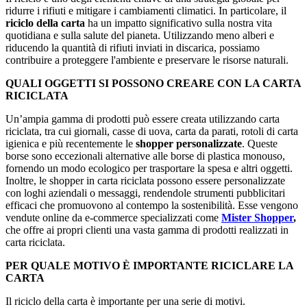
ridurre i rifiuti e mitigare i cambiamenti climatici. In particolare, il
riciclo della carta
ha un impatto significativo sulla nostra vita
quotidiana e sulla salute del pianeta. Utilizzando meno alberi e
riducendo la quantità di rifiuti inviati in discarica, possiamo
contribuire a proteggere l'ambiente e preservare le risorse naturali.
QUALI OGGETTI SI POSSONO CREARE CON LA CARTA
RICICLATA
Un’ampia gamma di prodotti può essere creata utilizzando carta
riciclata, tra cui giornali, casse di uova, carta da parati, rotoli di carta
igienica e più recentemente le
shopper personalizzate
. Queste
borse sono eccezionali alternative alle borse di plastica monouso,
fornendo un modo ecologico per trasportare la spesa e altri oggetti.
Inoltre, le shopper in carta riciclata possono essere personalizzate
con loghi aziendali o messaggi, rendendole strumenti pubblicitari
efficaci che promuovono al contempo la sostenibilità. Esse vengono
vendute online da e-commerce specializzati come
Mister Shopper
,
che offre ai propri clienti una vasta gamma di prodotti realizzati in
carta riciclata.
PER QUALE MOTIVO È IMPORTANTE RICICLARE LA
CARTA
Il riciclo della carta è importante per una serie di motivi.