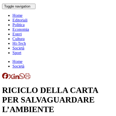
Toggle navigation
Home
Editoriali
Politica
Economia
Esteri
Cultura
Hi-Tech
Società
Sport
Home
Società
RICICLO DELLA CARTA
PER SALVAGUARDARE
L’AMBIENTE