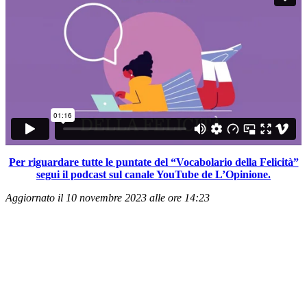
Per riguardare tutte le puntate del “Vocabolario della Felicità”
segui il podcast sul canale YouTube de L’Opinione.
Aggiornato il 10 novembre 2023 alle ore 14:23