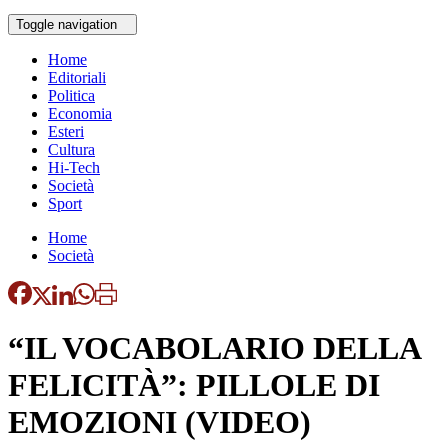
Toggle navigation
Home
Editoriali
Politica
Economia
Esteri
Cultura
Hi-Tech
Società
Sport
Home
Società
“IL VOCABOLARIO DELLA
FELICITÀ”: PILLOLE DI
EMOZIONI (VIDEO)