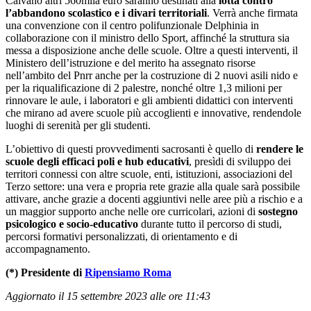
Caivano altri 560mila euro saranno destinati alla
lotta contro
l’abbandono scolastico e i divari territoriali
. Verrà anche firmata
una convenzione con il centro polifunzionale Delphinia in
collaborazione con il ministro dello Sport, affinché la struttura sia
messa a disposizione anche delle scuole. Oltre a questi interventi, il
Ministero dell’istruzione e del merito ha assegnato risorse
nell’ambito del Pnrr anche per la costruzione di 2 nuovi asili nido e
per la riqualificazione di 2 palestre, nonché oltre 1,3 milioni per
rinnovare le aule, i laboratori e gli ambienti didattici con interventi
che mirano ad avere scuole più accoglienti e innovative, rendendole
luoghi di serenità per gli studenti.
L’obiettivo di questi provvedimenti sacrosanti è quello di
rendere le
scuole degli efficaci poli e hub educativi
, presìdi di sviluppo dei
territori connessi con altre scuole, enti, istituzioni, associazioni del
Terzo settore: una vera e propria rete grazie alla quale sarà possibile
attivare, anche grazie a docenti aggiuntivi nelle aree più a rischio e a
un maggior supporto anche nelle ore curricolari, azioni di
sostegno
psicologico e socio-educativo
durante tutto il percorso di studi,
percorsi formativi personalizzati, di orientamento e di
accompagnamento.
(*) Presidente di
Ripensiamo Roma
Aggiornato il 15 settembre 2023 alle ore 11:43