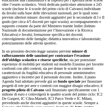
educazione alla cittadinanza e al rispetto) per l’apertura delle scuole
oltre l’orario scolastico. Verrà dedicata particolare attenzione a 245
scuole (incluse le 4 scuole del primo ciclo di Caivano) individuate
da Invalsi sulla base delle rilevazioni nazionali, per le quali sono
previste ulteriori misure: docenti aggiuntivi per le secondarie di I e II
grado (per circa 4/5 docenti per ogni scuola); accompagnamento e
supporto costante da parte del Ministero tramite Indire (Istituto
Nazionale di documentazione per l’Innovazione e la Ricerca
Educativa) e Invalsi; formazione specifica dei docenti;
coinvolgimento delle famiglie; didattica innovativa e laboratoriale;
potenziamento delle attività sportive.
In un prossimo decreto-legge saranno previste
misure di
rafforzamento delle sanzioni per contrastare l’evasione
dell’obbligo scolastico e risorse specifiche
, sia per potenziare
esperienze di mobilità per studenti sul modello Erasmus per favorire
confronti con altri contesti, sia per dotare le scuole in contesti
caratterizzati da fragilità educativa di personale amministrativo
aggiuntivo e incentivi per il personale docente. Inoltre, il piano
Agenda Sud adottato prevede già un
fondo speciale
per finanziare
progetti di rete per aree e contesti con maggior disagio educativo; il
progetto pilota di Caivano
sarà finanziato specificamente con 1
milione di euro e coinvolgerà le quattro scuole del primo ciclo: IC2
De Gasperi, IC Cilea-Mameli, IC3 Parco Verde e IC Milani,
prevedendo anche docenti aggiuntivi in queste scuole. Sempre a