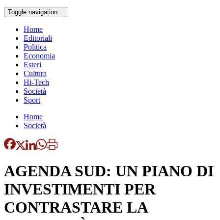
Toggle navigation
Home
Editoriali
Politica
Economia
Esteri
Cultura
Hi-Tech
Società
Sport
Home
Società
AGENDA SUD: UN PIANO DI
INVESTIMENTI PER
CONTRASTARE LA