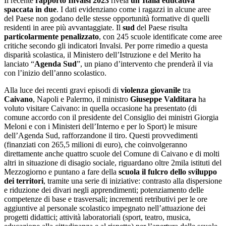
Il recente
rapporto Invalsi 2023
rivela
un’Italia educativa
spaccata in due
. I dati evidenziano come i ragazzi in alcune aree
del Paese non godano delle stesse opportunità formative di quelli
residenti in aree più avvantaggiate. Il
sud
del Paese risulta
particolarmente penalizzato
, con 245 scuole identificate come aree
critiche secondo gli indicatori Invalsi. Per porre rimedio a questa
disparità scolastica, il Ministero dell’Istruzione e del Merito ha
lanciato “
Agenda Sud
”, un piano d’intervento che prenderà il via
con l’inizio dell’anno scolastico.
Alla luce dei recenti gravi episodi di
violenza giovanile
tra
Caivano
, Napoli e Palermo, il ministro
Giuseppe Valditara
ha
voluto visitare Caivano: in quella occasione ha presentato (di
comune accordo con il presidente del Consiglio dei ministri Giorgia
Meloni e con i Ministeri dell’Interno e per lo Sport) le misure
dell’Agenda Sud, rafforzandone il tiro. Questi provvedimenti
(finanziati con 265,5 milioni di euro), che coinvolgeranno
direttamente anche quattro scuole del Comune di Caivano e di molti
altri in situazione di disagio sociale, riguardano oltre 2mila istituti del
Mezzogiorno e puntano a fare della
scuola il fulcro dello sviluppo
dei territori
, tramite una serie di iniziative: contrasto alla dispersione
e riduzione dei divari negli apprendimenti; potenziamento delle
competenze di base e trasversali; incrementi retributivi per le ore
aggiuntive al personale scolastico impegnato nell’attuazione dei
progetti didattici; attività laboratoriali (sport, teatro, musica,