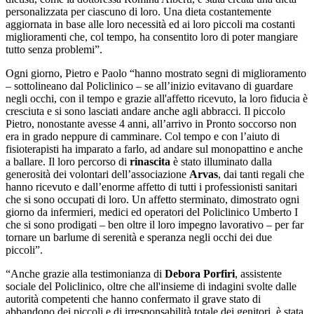
personalizzata per ciascuno di loro. Una dieta costantemente
aggiornata in base alle loro necessità ed ai loro piccoli ma costanti
miglioramenti che, col tempo, ha consentito loro di poter mangiare
tutto senza problemi”.
Ogni giorno, Pietro e Paolo “hanno mostrato segni di miglioramento
– sottolineano dal Policlinico – se all’inizio evitavano di guardare
negli occhi, con il tempo e grazie all'affetto ricevuto, la loro fiducia è
cresciuta e si sono lasciati andare anche agli abbracci. Il piccolo
Pietro, nonostante avesse 4 anni, all’arrivo in Pronto soccorso non
era in grado neppure di camminare. Col tempo e con l’aiuto di
fisioterapisti ha imparato a farlo, ad andare sul monopattino e anche
a ballare. Il loro percorso di
rinascita
è stato illuminato dalla
generosità dei volontari dell’associazione
Arvas
, dai tanti regali che
hanno ricevuto e dall’enorme affetto di tutti i professionisti sanitari
che si sono occupati di loro. Un affetto sterminato, dimostrato ogni
giorno da infermieri, medici ed operatori del Policlinico Umberto I
che si sono prodigati – ben oltre il loro impegno lavorativo – per far
tornare un barlume di serenità e speranza negli occhi dei due
piccoli”.
“Anche grazie alla testimonianza di
Debora Porfiri
, assistente
sociale del Policlinico, oltre che all'insieme di indagini svolte dalle
autorità competenti che hanno confermato il grave stato di
abbandono dei piccoli e di irresponsabilità totale dei genitori, è stata