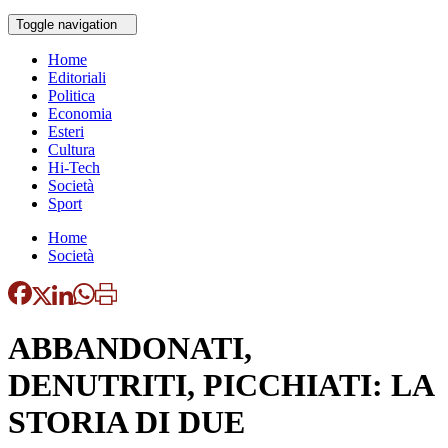
Toggle navigation
Home
Editoriali
Politica
Economia
Esteri
Cultura
Hi-Tech
Società
Sport
Home
Società
ABBANDONATI,
DENUTRITI, PICCHIATI: LA
STORIA DI DUE