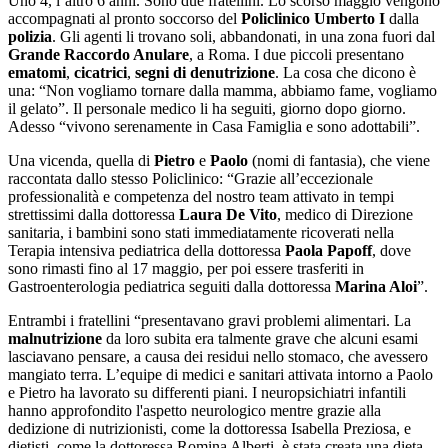
Uno 4, l’altro 6 anni. Sono due fratellini. Lo scorso maggio vengono
accompagnati al pronto soccorso del
Policlinico Umberto I
dalla
polizia
. Gli agenti li trovano soli, abbandonati, in una zona fuori dal
Grande Raccordo Anulare
, a Roma. I due piccoli presentano
ematomi
,
cicatrici
,
segni di denutrizione
. La cosa che dicono è
una: “Non vogliamo tornare dalla mamma, abbiamo fame, vogliamo
il gelato”. Il personale medico li ha seguiti, giorno dopo giorno.
Adesso “vivono serenamente in Casa Famiglia e sono adottabili”.
Una vicenda, quella di
Pietro
e
Paolo
(nomi di fantasia), che viene
raccontata dallo stesso Policlinico: “Grazie all’eccezionale
professionalità e competenza del nostro team attivato in tempi
strettissimi dalla dottoressa
Laura De Vito
, medico di Direzione
sanitaria, i bambini sono stati immediatamente ricoverati nella
Terapia intensiva pediatrica della dottoressa
Paola Papoff
, dove
sono rimasti fino al 17 maggio, per poi essere trasferiti in
Gastroenterologia pediatrica seguiti dalla dottoressa
Marina Aloi
”.
Entrambi i fratellini “presentavano gravi problemi alimentari. La
malnutrizione
da loro subita era talmente grave che alcuni esami
lasciavano pensare, a causa dei residui nello stomaco, che avessero
mangiato terra. L’equipe di medici e sanitari attivata intorno a Paolo
e Pietro ha lavorato su differenti piani. I neuropsichiatri infantili
hanno approfondito l'aspetto neurologico mentre grazie alla
dedizione di nutrizionisti, come la dottoressa Isabella Preziosa, e
dietisti, come la dottoressa Romina Alberti, è stata creata una dieta