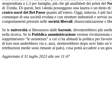
strapiombata a 1,3 per famiglia, più che gli analfabeti dei primi del
No
di 31mila. Di questi, ben 14mila posseggono una laurea o un titolo di 
centro-nord del Bel Paese
quanto all’estero. Oggi, tuttavia, è più fac
comunque di una società evoluta e con strutture industriali e servizi as
comportamenti presenti nelle
società
liberali
: sburocratizzazione e lib
Se le
università
si liberassero dalle
baronie
, diventerebbero più snel
nella ricerca. Se la
Pubblica amministrazione
venisse rivoluzionata di
sopprimessero “le assistenze” a cui ci ha abituati la politica per favori
di loro non andrebbero via e, anzi, rientrerebbero dopo aver fatto un’es
retribuzioni medie sono rimaste al palo), cosa potrà accadere a un gio
Aggiornato il 31 luglio 2023 alle ore 11:47