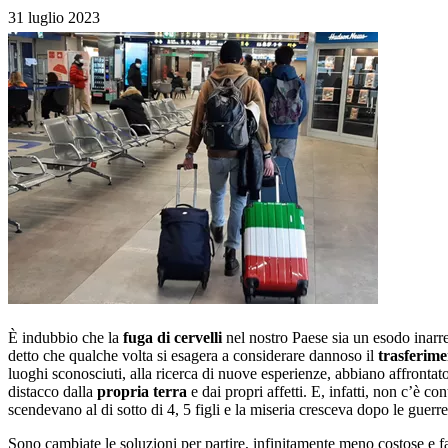
31 luglio 2023
È indubbio che la
fuga di cervelli
nel nostro Paese sia un esodo inarre
detto che qualche volta si esagera a considerare dannoso il
trasferime
luoghi sconosciuti, alla ricerca di nuove esperienze, abbiano affrontato v
distacco dalla
propria terra
e dai propri affetti. E, infatti, non c’è co
scendevano al di sotto di 4, 5 figli e la miseria cresceva dopo le guerr
Sono cambiate le soluzioni per partire, infinitamente meno costose e fati