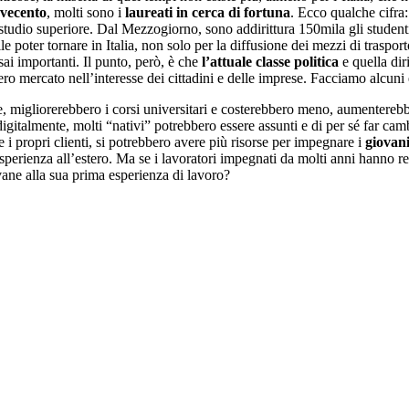
vecento
, molti sono i
laureati in cerca di fortuna
. Ecco qualche cifra
studio superiore. Dal Mezzogiorno, sono addirittura 150mila gli studenti
ile poter tornare in Italia, non solo per la diffusione dei mezzi di traspor
sai importanti. Il punto, però, è che
l’attuale classe politica
e quella dir
ero mercato nell’interesse dei cittadini e delle imprese. Facciamo alcuni
le, migliorerebbero i corsi universitari e costerebbero meno, aumentere
gitalmente, molti “nativi” potrebbero essere assunti e di per sé far cambi
re i propri clienti, si potrebbero avere più risorse per impegnare i
giovani
perienza all’estero. Ma se i lavoratori impegnati da molti anni hanno retr
vane alla sua prima esperienza di lavoro?