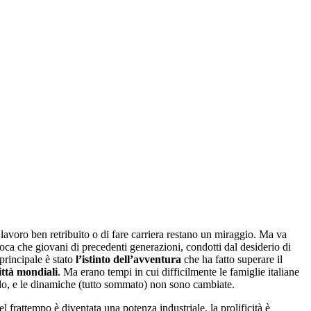
 lavoro ben retribuito o di fare carriera restano un miraggio. Ma va
poca che giovani di precedenti generazioni, condotti dal desiderio di
 principale è stato
l’istinto dell’avventura
che ha fatto superare il
ittà mondiali
. Ma erano tempi in cui difficilmente le famiglie italiane
, e le dinamiche (tutto sommato) non sono cambiate.
l frattempo è diventata una potenza industriale, la prolificità è