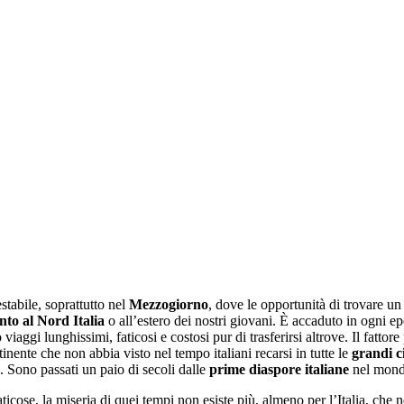
stabile, soprattutto nel
Mezzogiorno
, dove le opportunità di trovare un
nto al Nord Italia
o all’estero dei nostri giovani. È accaduto in ogni e
iaggi lunghissimi, faticosi e costosi pur di trasferirsi altrove. Il fattore
ntinente che non abbia visto nel tempo italiani recarsi in tutte le
grandi c
e. Sono passati un paio di secoli dalle
prime diaspore italiane
nel mondo
cose, la miseria di quei tempi non esiste più, almeno per l’Italia, che ne