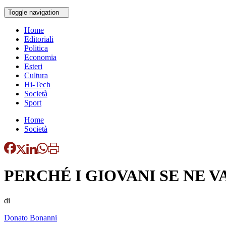
Toggle navigation
Home
Editoriali
Politica
Economia
Esteri
Cultura
Hi-Tech
Società
Sport
Home
Società
PERCHÉ I GIOVANI SE NE V
di
Donato Bonanni