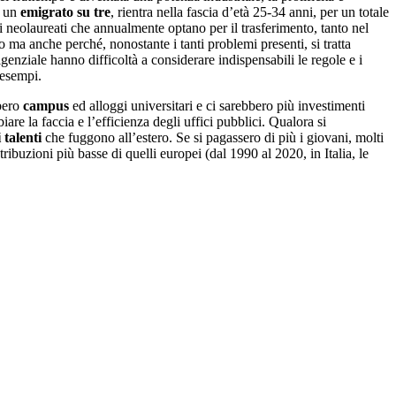
: un
emigrato su tre
, rientra nella fascia d’età 25-34 anni, per un totale
 neolaureati che annualmente optano per il trasferimento, tanto nel
to ma anche perché, nonostante i tanti problemi presenti, si tratta
igenziale hanno difficoltà a considerare indispensabili le regole e i
 esempi.
bbero
campus
ed alloggi universitari e ci sarebbero più investimenti
are la faccia e l’efficienza degli uffici pubblici. Qualora si
 talenti
che fuggono all’estero. Se si pagassero di più i giovani, molti
ibuzioni più basse di quelli europei (dal 1990 al 2020, in Italia, le