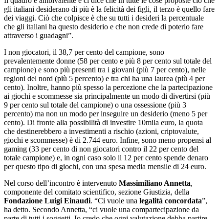
Il quadro è ambivalente e ci dice che in tutte le cose proposte ciò che
gli italiani desiderano di più è la felicità dei figli, il terzo è quello fare
dei viaggi. Ciò che colpisce è che su tutti i desideri la percentuale
che gli italiani ha questo desiderio e che non crede di poterlo fare
attraverso i guadagni”.
I non giocatori, il 38,7 per cento del campione, sono
prevalentemente donne (58 per cento e più 8 per cento sul totale del
campione) e sono più presenti tra i giovani (più 7 per cento), nelle
regioni del nord (più 5 percento) e tra chi ha una laurea (più 4 per
cento). Inoltre, hanno più spesso la percezione che la partecipazione
ai giochi e scommesse sia principalmente un modo di divertirsi (più
9 per cento sul totale del campione) o una ossessione (più 3
percento) ma non un modo per inseguire un desiderio (meno 5 per
cento). Di fronte alla possibilità di investire 10mila euro, la quota
che destinerebbero a investimenti a rischio (azioni, criptovalute,
giochi e scommesse) è di 2.744 euro. Infine, sono meno propensi al
gaming (33 per cento di non giocatori contro il 22 per cento del
totale campione) e, in ogni caso solo il 12 per cento spende denaro
per questo tipo di giochi, con una spesa media mensile di 24 euro.
Nel corso dell’incontro è intervenuto
Massimiliano Annetta
,
componente del comitato scientifico, sezione Giustizia, della
Fondazione Luigi Einaudi
. “Ci vuole una
legalità concordata
”,
ha detto. Secondo Annetta, “ci vuole una compartecipazione da
parte di tutti i soggetti. Io credo che ogni valutazione debba partire