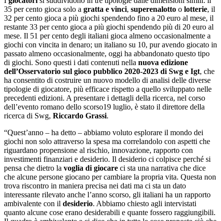
I
giocatori
si suddividono in tre tipologie dalle dimensioni simili: il
35 per cento gioca solo a
gratta e vinci
,
superenalotto
o
lotterie
, il
32 per cento gioca a più giochi spendendo fino a 20 euro al mese, il
restante 33 per cento gioca a più giochi spendendo più di 20 euro al
mese. Il 51 per cento degli italiani gioca almeno occasionalmente a
giochi con vincita in denaro; un italiano su 10, pur avendo giocato in
passato almeno occasionalmente, oggi ha abbandonato questo tipo
di giochi. Sono questi i dati contenuti nella
nuova edizione
dell’Osservatorio sul gioco pubblico 2020-2023 di Swg e Igt
, che
ha consentito di costruire un nuovo modello di analisi delle diverse
tipologie di giocatore, più efficace rispetto a quello sviluppato nelle
precedenti edizioni. A presentare i dettagli della ricerca, nel corso
dell’evento romano dello scorso19 luglio, è stato il direttore della
ricerca di Swg,
Riccardo Grassi
.
“Quest’anno – ha detto – abbiamo voluto esplorare il mondo dei
giochi non solo attraverso la spesa ma correlandolo con aspetti che
riguardano propensione al rischio, innovazione, rapporto con
investimenti finanziari e desiderio. Il desiderio ci colpisce perché si
pensa che dietro la
voglia di giocare
ci sta una narrativa che dice
che alcune persone giocano per cambiare la propria vita. Questa non
trova riscontro in maniera precisa nei dati ma ci sta un dato
interessante rilevato anche l’anno scorso, gli italiani ha un rapporto
ambivalente con il
desiderio
. Abbiamo chiesto agli intervistati
quanto alcune cose erano desiderabili e quante fossero raggiungibili.