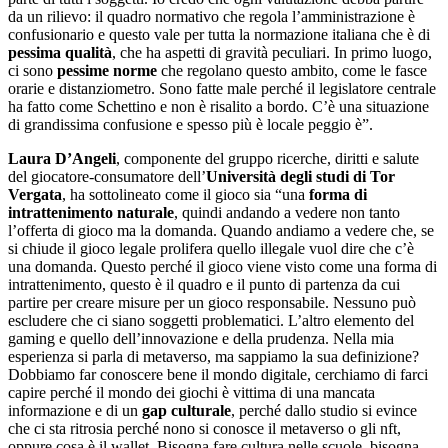
da un rilievo: il quadro normativo che regola l’amministrazione è
confusionario e questo vale per tutta la normazione italiana che è di
pessima qualità
, che ha aspetti di gravità peculiari. In primo luogo,
ci sono
pessime norme
che regolano questo ambito, come le fasce
orarie e distanziometro. Sono fatte male perché il legislatore centrale
ha fatto come Schettino e non è risalito a bordo. C’è una situazione
di grandissima confusione e spesso più è locale peggio è”.
Laura D’Angeli
, componente del gruppo ricerche, diritti e salute
del giocatore-consumatore dell’
Università degli studi di Tor
Vergata
, ha sottolineato come il gioco sia “una
forma di
intrattenimento naturale
, quindi andando a vedere non tanto
l’offerta di gioco ma la domanda. Quando andiamo a vedere che, se
si chiude il gioco legale prolifera quello illegale vuol dire che c’è
una domanda. Questo perché il gioco viene visto come una forma di
intrattenimento, questo è il quadro e il punto di partenza da cui
partire per creare misure per un gioco responsabile. Nessuno può
escludere che ci siano soggetti problematici. L’altro elemento del
gaming e quello dell’innovazione e della prudenza. Nella mia
esperienza si parla di metaverso, ma sappiamo la sua definizione?
Dobbiamo far conoscere bene il mondo digitale, cerchiamo di farci
capire perché il mondo dei giochi è vittima di una mancata
informazione e di un
gap culturale
, perché dallo studio si evince
che ci sta ritrosia perché nono si conosce il metaverso o gli nft,
oppure cosa è il wallet. Bisogna fare cultura nelle scuole, bisogna