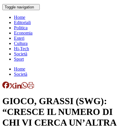
Toggle navigation
Home
Editoriali
Politica
Economia
Esteri
Cultura
Hi-Tech
Società
Sport
Home
Società
GIOCO, GRASSI (SWG):
“CRESCE IL NUMERO DI
CHI VI CERCA UN’ALTRA