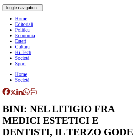
Toggle navigation
Home
Editoriali
Politica
Economia
Esteri
Cultura
Hi-Tech
Società
Sport
Home
Società
BINI: NEL LITIGIO FRA
MEDICI ESTETICI E
DENTISTI, IL TERZO GODE