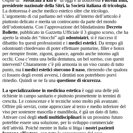
Ospite di
“Medicina a km 0”
di oggi è la dottoressa
Fiorella Bini,
presidente nazionale della Sitri, la Società italiana di tricologia
.
La dottoressa è anche medico estetico oltre che tricologo.
L’argomento di cui parliamo nel video all’interno dell’articolo è
piuttosto delicato e merita un controcanto da parte del mondo
dell’odontoiatria. Con l’approvazione del blindatissimo
Decreto
Bollette
, pubblicato in Gazzetta Ufficiale il 3 giugno scorso, che ha
aperto la strada dei “ritocchi” agli
odontoiatri
, si è riacceso il
dibattito fra questi professionisti e i
medici estetici
. Da tempo gli
odontoiatri chiedevano di poter effettuare punturine, filler e botox
per riempire fronte, zigomi, guance, agendo anche intorno agli
occhi. Cosa c’entra una bella dentatura, un bel sorriso, con questi
interventi? Chiaramente c’è più armonia in un viso curato di tutto
punto, ma
i medici estetici storcono il naso
, ritenendo che qualora
ci fossero degli eventi avversi, i dentisti non potrebbero porvi
rimedio. Quindi se ne fa una
questione di sicurezza
.
La specializzazione in medicina estetica
è oggi una delle più
richieste in campo sanitario e piuttosto promettente in termini di
crescita. Le conoscenze e le tecniche sono molto più avanzate.
Offrire più servizi, come approcciare al terzo e medio inferiore del
viso per sostenere mascella e mandibola, è già un dato di fatto.
Attivare così degli
studi multidisciplinari
in un prossimo futuro
potrebbe essere una soluzione, per lo sviluppo commerciale
dell’attività. Poiché mentre in Italia si litiga i
nostri pazienti