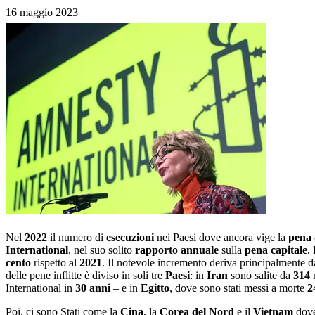
16 maggio 2023
Nel
2022
il numero di
esecuzioni
nei Paesi dove ancora vige la
pena 
International
, nel suo solito
rapporto
annuale
sulla
pena capitale
.
cento
rispetto al
2021
. Il notevole incremento deriva principalmente d
delle pene inflitte è diviso in soli tre
Paesi
: in
Iran
sono salite da
314
International in
30
anni
– e in
Egitto
, dove sono stati messi a morte
2
Poi, ci sono Stati come la
Cina
, la
Corea
del
Nord
e il
Vietnam
dove