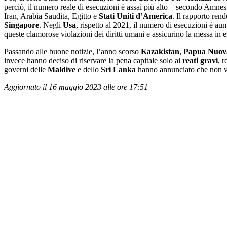
perciò, il numero reale di esecuzioni è assai più alto – secondo Amnes
Iran, Arabia Saudita, Egitto e
Stati
Uniti
d’America
. Il rapporto ren
Singapore
. Negli
Usa
, rispetto al 2021, il numero di esecuzioni è au
queste clamorose violazioni dei diritti umani e assicurino la messa in e
Passando alle buone notizie, l’anno scorso
Kazakistan
,
Papua
Nuov
invece hanno deciso di riservare la pena capitale solo ai
reati
gravi
, 
governi delle
Maldive
e dello
Sri
Lanka
hanno annunciato che non ve
Aggiornato il 16 maggio 2023 alle ore 17:51