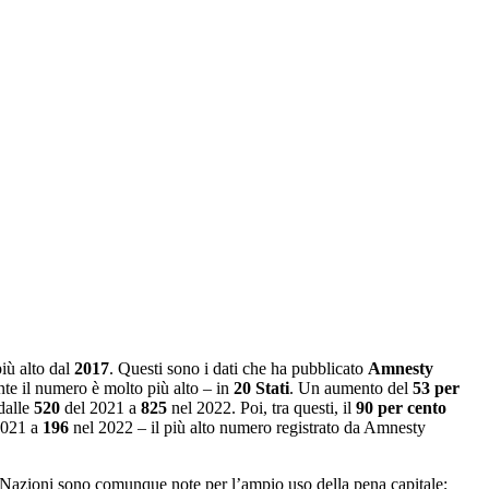
più alto dal
2017
. Questi sono i dati che ha pubblicato
Amnesty
nte il numero è molto più alto – in
20
Stati
. Un aumento del
53
per
 dalle
520
del 2021 a
825
nel 2022. Poi, tra questi, il
90 per cento
2021 a
196
nel 2022 – il più alto numero registrato da Amnesty
 Nazioni sono comunque note per l’ampio uso della pena capitale;