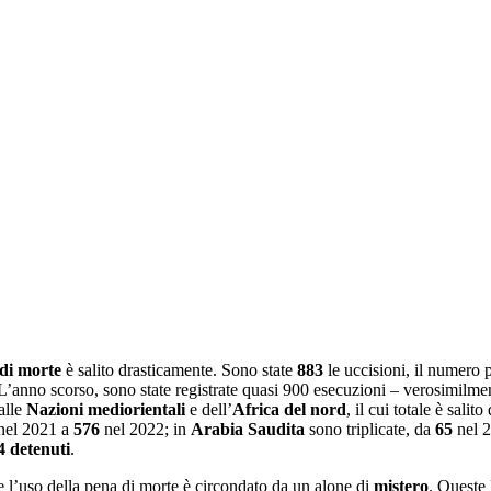
di morte
è salito drasticamente. Sono state
883
le uccisioni, il numero 
 L’anno scorso, sono state registrate quasi 900 esecuzioni – verosimilme
alle
Nazioni
mediorientali
e dell’
Africa del nord
, il cui totale è salito
nel 2021 a
576
nel 2022; in
Arabia Saudita
sono triplicate, da
65
nel 
4
detenuti
.
 l’uso della pena di morte è circondato da un alone di
mistero
. Queste