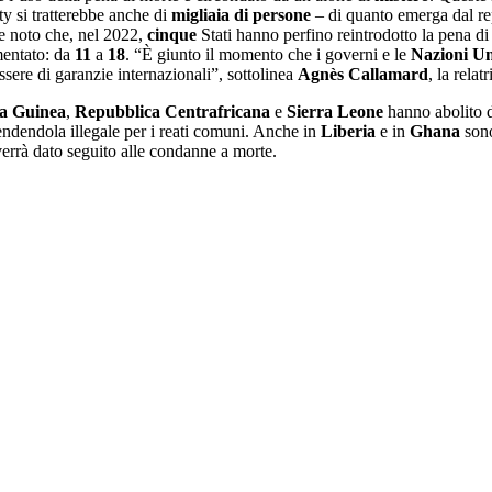
ty si tratterebbe anche di
migliaia
di
persone
– di quanto emerga dal rep
de noto che, nel 2022,
cinque
Stati hanno perfino reintrodotto la pena di 
mentato: da
11
a
18
. “È giunto il momento che i governi e le
Nazioni
Un
ssere di garanzie internazionali”, sottolinea
Agnès
Callamard
, la relat
a
Guinea
,
Repubblica
Centrafricana
e
Sierra
Leone
hanno abolito d
rendendola illegale per i reati comuni. Anche in
Liberia
e in
Ghana
sono
rrà dato seguito alle condanne a morte.