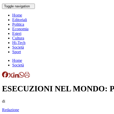
Toggle navigation
Home
Editoriali
Politica
Economia
Esteri
Cultura
Hi-Tech
Società
Sport
Home
Società
ESECUZIONI NEL MONDO: P
di
Redazione