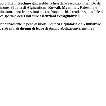
ort. Infatti,
Pechino
guiderebbe la lista delle esecuzioni, seguito da:
morte. Si tratta di
Afghanistan
,
Kuwait
,
Myanmar
,
Palestina
e
ite
aumentino le pressioni nei confronti di chi si rende responsabile di
rice speciale dell’
Onu
sulle
esecuzioni
extragiudiziali
.
efinitivamente la pena di morte.
Guinea
Equatoriale
e
Zimbabwe
 stati avviati
disegni
di
legge
di stampo
abolizionista
, mentre i