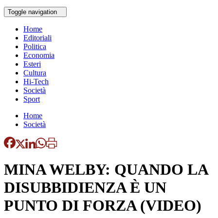
Toggle navigation
Home
Editoriali
Politica
Economia
Esteri
Cultura
Hi-Tech
Società
Sport
Home
Società
MINA WELBY: QUANDO LA
DISUBBIDIENZA È UN
PUNTO DI FORZA (VIDEO)