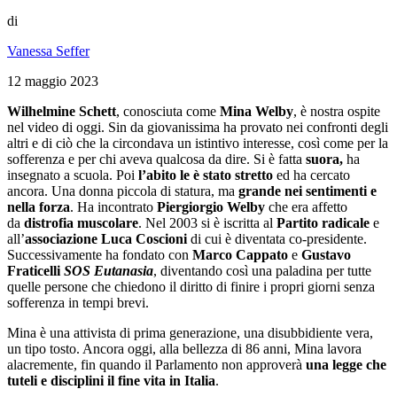
di
Vanessa Seffer
12 maggio 2023
Wilhelmine Schett
, conosciuta come
Mina Welby
, è nostra ospite
nel video di oggi. Sin da giovanissima ha provato nei confronti degli
altri e di ciò che la circondava un istintivo interesse, così come per la
sofferenza e per chi aveva qualcosa da dire. Si è fatta
suora,
ha
insegnato a scuola. Poi
l’abito le è stato stretto
ed ha cercato
ancora. Una donna piccola di statura, ma
grande nei sentimenti e
nella forza
. Ha incontrato
Piergiorgio Welby
che era affetto
da
distrofia muscolare
. Nel 2003 si è iscritta al
Partito radicale
e
all’
associazione Luca Coscioni
di cui è diventata co-presidente.
Successivamente ha fondato con
Marco
Cappato
e
Gustavo
Fraticelli
SOS Eutanasia
, diventando così una paladina per tutte
quelle persone che chiedono il diritto di finire i propri giorni senza
sofferenza in tempi brevi.
Mina è una attivista di prima generazione, una disubbidiente vera,
un tipo tosto. Ancora oggi, alla bellezza di 86 anni, Mina lavora
alacremente, fin quando il Parlamento non approverà
una legge che
tuteli e disciplini il
fine vita in Italia
.