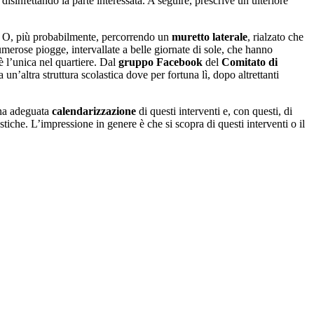
 disinfettando la parte interessata. A seguire, prescrive un ulteriore
i. O, più probabilmente, percorrendo un
muretto laterale
, rialzato che
umerose piogge, intervallate a belle giornate di sole, che hanno
 è l’unica nel quartiere. Dal
gruppo Facebook
del
Comitato di
un’altra struttura scolastica dove per fortuna lì, dopo altrettanti
una adeguata
calendarizzazione
di questi interventi e, con questi, di
stiche. L’impressione in genere è che si scopra di questi interventi o il