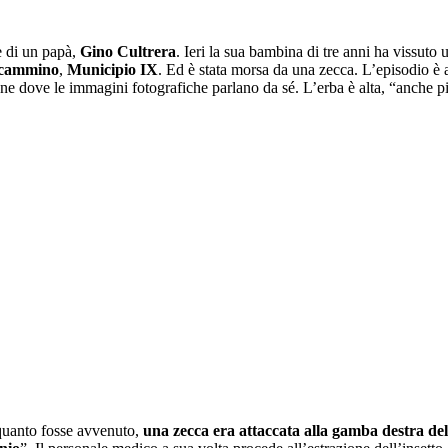
e di un papà,
Gino Cultrera
. Ieri la sua bambina di tre anni ha vissuto 
cammino
,
Municipio IX
. Ed è stata morsa da una zecca. L’episodio è a
one dove le immagini fotografiche parlano da sé. L’erba è alta, “anche 
 quanto fosse avvenuto,
una zecca era attaccata alla gamba destra del