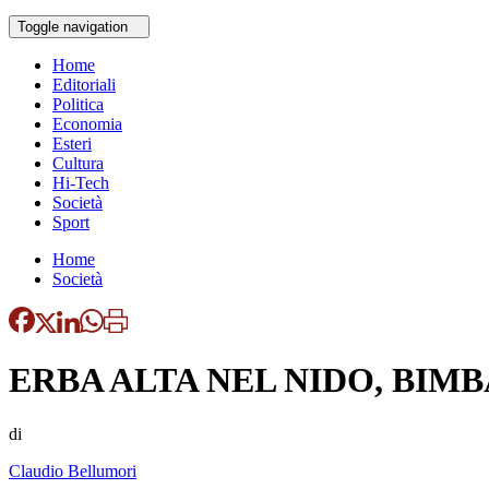
Toggle navigation
Home
Editoriali
Politica
Economia
Esteri
Cultura
Hi-Tech
Società
Sport
Home
Società
ERBA ALTA NEL NIDO, BIM
di
Claudio Bellumori