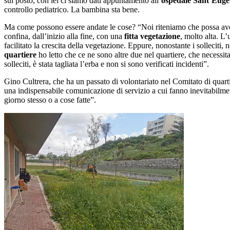
sul posto, con lei ci siamo dati appuntamento all’
ospedale Sant’Euge
controllo pediatrico. La bambina sta bene.
Ma come possono essere andate le cose? “Noi riteniamo che possa aver 
confina, dall’inizio alla fine, con una
fitta vegetazione
, molto alta. L’
facilitato la crescita della vegetazione. Eppure, nonostante i solleciti,
quartiere
ho letto che ce ne sono altre due nel quartiere, che necessita
solleciti, è stata tagliata l’erba e non si sono verificati incidenti”.
Gino Cultrera, che ha un passato di volontariato nel Comitato di quart
una indispensabile comunicazione di servizio a cui fanno inevitabilmente
giorno stesso o a cose fatte”.