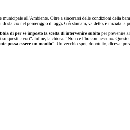
ssore municipale all’Ambiente. Oltre a sincerarsi delle condizioni della b
ti di sfalcio nel pomeriggio di oggi. Già stamani, va detto, è iniziata la p
bbia di per sé imposto la scelta di intervenire subito
per prevenire alt
rdi su questi lavori”. Infine, la chiosa: “Non ce l’ho con nessuno. Questo
ente possa essere un monito
”. Un vecchio spot, dopotutto, diceva: pre