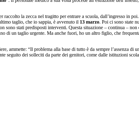
nio
”. Il personale medico a sua volta procede all’estrazione dell’insetto,
raccolto la zecca nel tragitto per entrare a scuola, dall’ingresso in po
ultimo taglio, che io sappia, è avvenuto il
13 marzo
. Poi ci sono state n
 non sono stati predisposti interventi. Questa situazione – continua – non
no di un taglio urgente. Ma anche fuori, ho un altro figlio, che frequenta 
iere, ammette: “Il problema alla base di tutto è da sempre l’assenza di 
 seguito dei solleciti da parte dei genitori, come dalle istituzioni scola