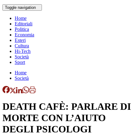
Toggle navigation
Home
Editoriali
Politica
Economia
Esteri
Cultura
Hi-Tech
Società
Sport
Home
Società
DEATH CAFÈ: PARLARE DI
MORTE CON L’AIUTO
DEGLI PSICOLOGI