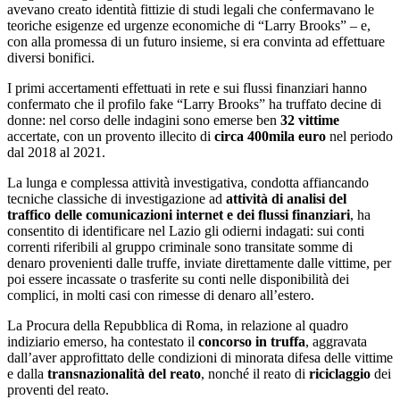
avevano creato identità fittizie di studi legali che confermavano le
teoriche esigenze ed urgenze economiche di “Larry Brooks” – e,
con alla promessa di un futuro insieme, si era convinta ad effettuare
diversi bonifici.
I primi accertamenti effettuati in rete e sui flussi finanziari hanno
confermato che il profilo fake “Larry Brooks” ha truffato decine di
donne: nel corso delle indagini sono emerse ben
32 vittime
accertate, con un provento illecito di
circa 400mila euro
nel periodo
dal 2018 al 2021.
La lunga e complessa attività investigativa, condotta affiancando
tecniche classiche di investigazione ad
attività di analisi del
traffico delle comunicazioni internet e dei flussi finanziari
, ha
consentito di identificare nel Lazio gli odierni indagati: sui conti
correnti riferibili al gruppo criminale sono transitate somme di
denaro provenienti dalle truffe, inviate direttamente dalle vittime, per
poi essere incassate o trasferite su conti nelle disponibilità dei
complici, in molti casi con rimesse di denaro all’estero.
La Procura della Repubblica di Roma, in relazione al quadro
indiziario emerso, ha contestato il
concorso in truffa
, aggravata
dall’aver approfittato delle condizioni di minorata difesa delle vittime
e dalla
transnazionalità del reato
, nonché il reato di
riciclaggio
dei
proventi del reato.