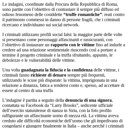
Le indagini, coordinate dalla Procura della Repubblica di Roma,
sono partite con l’obiettivo di contrastare il sempre più diffuso ed
odioso fenomeno delle cosiddette
“truffe romantiche”
: reati contro
il patrimonio commessi in danno di persone fragili, che i criminali
ricercano e individuano sui social network.
I criminali utilizzano profili social falsi: la maggior parte delle volte
si presentano come personaggi affascinanti e rassicuranti, con
l’obiettivo di instaurare un
rapporto con le vittime
fino ad indurle a
credere ad una relazione sentimentale riuscendo così a portare a
termine il progetto criminale e la truffa sfruttando, appunto, le
debolezze e le vulnerabilità delle vittime.
Una volta
guadagnata la fiducia e la confidenza
delle vittime, i
criminali fanno
richieste di denaro
sempre più frequenti,
utilizzando le scuse più disparate: la vittima, imprigionata in una
relazione a distanza, fatica a rendersi conto e, spesso, ad accettare di
essere al centro di una truffa
L’indagine è partita a seguito della
denuncia di una signora
,
contattata su Facebook da “Larry Brooks”, sedicente ufficiale
dell’esercito statunitense di stanza in Siria, con la foto profilo
raffigurante un affascinante uomo di mezza età. La vittima aveva
creduto alle difficoltà economiche dell’uomo che gli impedivano di
congedarsi e giungere finalmente in Italia – anche perché i criminali