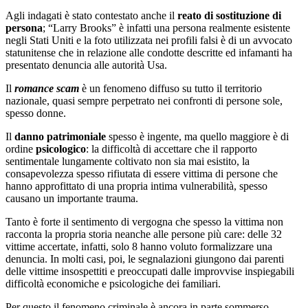
Agli indagati è stato contestato anche il
reato di sostituzione di
persona
; “Larry Brooks” è infatti una persona realmente esistente
negli Stati Uniti e la foto utilizzata nei profili falsi è di un avvocato
statunitense che in relazione alle condotte descritte ed infamanti ha
presentato denuncia alle autorità Usa.
Il
romance scam
è un fenomeno diffuso su tutto il territorio
nazionale, quasi sempre perpetrato nei confronti di persone sole,
spesso donne.
Il
danno patrimoniale
spesso è ingente, ma quello maggiore è di
ordine
psicologico
: la difficoltà di accettare che il rapporto
sentimentale lungamente coltivato non sia mai esistito, la
consapevolezza spesso rifiutata di essere vittima di persone che
hanno approfittato di una propria intima vulnerabilità, spesso
causano un importante trauma.
Tanto è forte il sentimento di vergogna che spesso la vittima non
racconta la propria storia neanche alle persone più care: delle 32
vittime accertate, infatti, solo 8 hanno voluto formalizzare una
denuncia. In molti casi, poi, le segnalazioni giungono dai parenti
delle vittime insospettiti e preoccupati dalle improvvise inspiegabili
difficoltà economiche e psicologiche dei familiari.
Per questo il fenomeno criminale è ancora in parte sommerso.