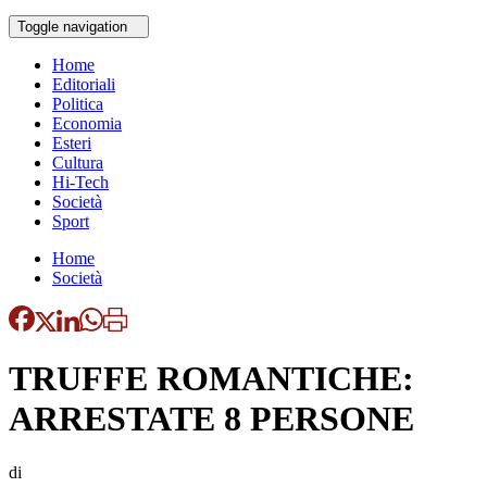
Toggle navigation
Home
Editoriali
Politica
Economia
Esteri
Cultura
Hi-Tech
Società
Sport
Home
Società
TRUFFE ROMANTICHE:
ARRESTATE 8 PERSONE
di