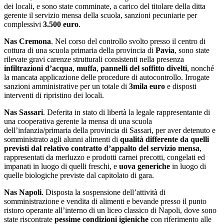
dei locali, e sono state comminate, a carico del titolare della ditta
gerente il servizio mensa della scuola, sanzioni pecuniarie per
complessivi
3.500 euro
.
Nas Cremona
. Nel corso del controllo svolto presso il centro di
cottura di una scuola primaria della provincia di
Pavia
, sono state
rilevate gravi carenze strutturali consistenti nella presenza
infiltrazioni d’acqua
,
muffa
,
pannelli del soffitto divelti
, nonché
la mancata applicazione delle procedure di autocontrollo. Irrogate
sanzioni amministrative per un totale di
3mila euro
e disposti
interventi di ripristino dei locali.
Nas Sassari
. Deferita in stato di libertà la legale rappresentante di
una cooperativa gerente la mensa di una scuola
dell’infanzia/primaria della provincia di Sassari, per aver detenuto e
somministrato agli alunni alimenti di
qualità differente da quelli
previsti dal relativo contratto d’appalto del servizio mensa
,
rappresentati da merluzzo e prodotti carnei precotti, congelati ed
impanati in luogo di quelli freschi, e
uova generiche
in luogo di
quelle biologiche previste dal capitolato di gara.
Nas Napoli
. Disposta la sospensione dell’attività di
somministrazione e vendita di alimenti e bevande presso il punto
ristoro operante all’interno di un liceo classico di Napoli, dove sono
state riscontrate
pessime condizioni igieniche
con riferimento alle