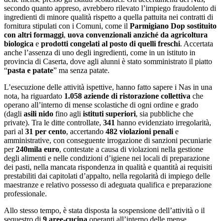
secondo quanto appreso, avrebbero rilevato l’impiego fraudolento di
ingredienti di minore qualità rispetto a quella pattuita nei contratti di
fornitura stipulati con i Comuni, come il
Parmigiano Dop sostituito
con altri formaggi
,
uova convenzionali anziché da agricoltura
biologica
e
prodotti congelati al posto di quelli freschi
. Accertata
anche l’assenza di uno degli ingredienti, come in un istituto in
provincia di Caserta, dove agli alunni è stato somministrato il piatto
“
pasta e patate
” ma senza patate.
L’esecuzione delle attività ispettive, hanno fatto sapere i Nas in una
nota, ha riguardato
1.058 aziende di ristorazione collettiva
che
operano all’interno di mense scolastiche di ogni ordine e grado
(dagli
asili nido
fino agli
istituti superiori
, sia pubbliche che
private). Tra le ditte controllate,
341
hanno evidenziato irregolarità,
pari al
31 per cento
, accertando
482 violazioni penali
e
amministrative, con conseguente irrogazione di sanzioni pecuniarie
per
240mila euro
, contestate a causa di violazioni nella gestione
degli alimenti e nelle condizioni d’igiene nei locali di preparazione
dei pasti, nella mancata rispondenza in qualità e quantità ai requisiti
prestabiliti dai capitolati d’appalto, nella regolarità di impiego delle
maestranze e relativo possesso di adeguata qualifica e preparazione
professionale.
Allo stesso tempo, è stata disposta la sospensione dell’attività o il
sequestro di
9 aree-cucina
operanti all’interno delle mense