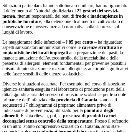
Situazioni particolari, hanno sottolineato i militari, hanno riguardato
il deferimento all’Autorità giudiziaria di
22 gestori dei servizi-
mensa
, ritenuti responsabili dei reati di
frode
e
inadempienze in
pubbliche forniture
, alla detenzione di alimenti in cattivo stato di
conservazione e inosservanze alla normativa sulla sicurezza sui
luoghi di lavoro.
La maggioranza delle infrazioni – l’
85 per cento
– ha riguardato
aspetti sanzionatori amministrativi come le
carenze strutturali
e
impiantistiche dei locali impiegati
alla preparazione dei pasti, la
mancata attuazione dell’autocontrollo, della tracciabilità e della
presenza di allergeni, elementi fondamentali per prevenire possibili
episodi di intossicazione e reazioni allergiche, ancor più significativi
nelle fasce sensibili delle utenze scolastiche.
Diverse le situazioni accertate. Per esempio, nel corso di ispezione
igienico-sanitaria eseguita nel laboratorio di produzione pasti della
ditta aggiudicataria del servizio di refezione scolastica per le scuole
primarie e dell’infanzia della
provincia di Catania
, sono stati
sequestrati 17 chilogrammi di preparato alimentare privo di
indicazione di provenienza, utilizzato per la
panatura degli
alimenti
. È stata rilevata, poi, la
presenza di prodotti carnei
decongelati senza controllo della temperatura
. Presso il refettorio
di un altro istituto comprensivo scolastico di Catania, sono state
sequestrate alcune
confezioni termosaldate
di pasti, a causa della