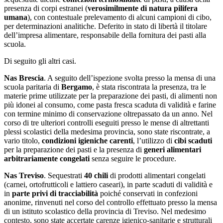
presenza di corpi estranei (
verosimilmente di natura pilifera
umana
), con contestuale prelevamento di alcuni campioni di cibo,
per determinazioni analitiche. Deferito in stato di libertà il titolare
dell’impresa alimentare, responsabile della fornitura dei pasti alla
scuola.
Di seguito gli altri casi.
Nas Brescia
. A seguito dell’ispezione svolta presso la mensa di una
scuola paritaria di
Bergamo
, è stata riscontrata la presenza, tra le
materie prime utilizzate per la preparazione dei pasti, di alimenti non
più idonei al consumo, come pasta fresca scaduta di validità e farine
con termine minimo di conservazione oltrepassato da un anno. Nel
corso di tre ulteriori controlli eseguiti presso le mense di altrettanti
plessi scolastici della medesima provincia, sono state riscontrate, a
vario titolo,
condizioni igieniche carenti
, l’utilizzo di
cibi scaduti
per la preparazione dei pasti e la presenza di
generi alimentari
arbitrariamente congelati
senza seguire le procedure.
Nas Treviso
. Sequestrati
40 chili
di prodotti alimentari congelati
(carnei, ortofrutticoli e lattiero caseari), in parte scaduti di validità e
in
parte privi di tracciabilità
poiché conservati in confezioni
anonime, rinvenuti nel corso del controllo effettuato presso la mensa
di un istituto scolastico della provincia di Treviso. Nel medesimo
contesto, sono state accertate carenze igienico-sanitarie e strutturali