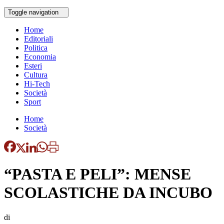
Toggle navigation
Home
Editoriali
Politica
Economia
Esteri
Cultura
Hi-Tech
Società
Sport
Home
Società
“PASTA E PELI”: MENSE
SCOLASTICHE DA INCUBO
di