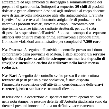
attrezzature ed agli ambienti di stoccaggio e somministrazione dei
preparati di gastronomia. Sottoposti a sequestro
50 chili
di prodotti
dolciari e generi alimentari destinati agli studenti e al corpo docente,
privi di qualsivoglia indicazione utile alla rintracciabilità. L’attività
ispettiva è stata estesa al laboratorio artigianale di produzione che
riforniva i prodotti dolciari, ubicato a Napoli, riscontrato con
gravissime carenze igienico sanitarie strutturali, per cui è stata
disposta la sospensione dell’attività. Sono stati sottoposti a sequestro
ulteriori
400 chili
tra materie prime, semilavorati e prodotti finiti.
Contestate violazioni amministrative per complessivi
7.500 euro
.
Nas Potenza
. A seguito dell’attività di controllo presso un istituto
comprensivo della provincia di Matera, è stato scoperto
un servizio
igienico della palestra adibito estemporaneamente a deposito di
stoviglie e utensili da cucina da utilizzare nella locale mensa
scolastica
.
Nas Bari
. A seguito del controllo svolto presso il centro cottura
fornitore di pasti per un plesso scolastico, è stata disposta
l’immediata sospensione dell’attività in considerazione delle
gravi
carenze igienico sanitarie
e strutturali rilevate.
In relazione alla descrizione di specifici interventi operati dai Nas
nella nota stampa, le persone deferite all’Autorità giudiziaria sono da
ritenersi presunti innocenti fino a un definitivo accertamento di