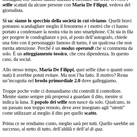
selfie
scattati da alcune persone con
Maria De Filippi
, vedova del
giornalista.
Si sa: siamo lo specchio della società in cui viviamo
. Quelli bravi
potranno scandagliare meglio il fenomeno e i motivi che ci hanno
portato a condensare la nostra vita in uno smartphone. Chi sta in fila
per porgere le condoglianze e poi, al posto dell’autografo, chiede
una foto con il personaggio famoso di turno, è un qualcosa che non
merita attenzione. Perché è un
modus operandi
che si commenta da
solo. È un
atteggiamento tossico
, che crea dipendenza. In questo
caso, da social.
Allo stesso tempo,
Maria De Filippi
, quei selfie (due o quanti sono
stati) li avrebbe potuti evitare. Ma non l’ha fatto. Il motivo? Resta
un’incognita nel
brodo primordiale 2.0
dove galleggiamo.
Troppe poche volte ci domandiamo chi controlli il controllore.
Mentre siamo sempre più propensi a guardare il dito, mentre si
indica la luna. Il
popolo dei selfie
non nasce da solo. Qualcuno, in
un passato non troppo remoto, deve aver insegnato agli “utenti”
come utilizzare al meglio il dito per quello
scatto
.
Prima ce ne rendiamo conto, meglio sarà per tutti. Quello sarebbe un
successo, al netto di tutto, dell
’aldilà e dell’
al di qua
.