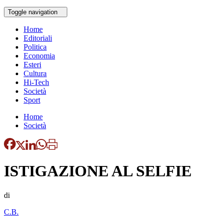
Toggle navigation
Home
Editoriali
Politica
Economia
Esteri
Cultura
Hi-Tech
Società
Sport
Home
Società
ISTIGAZIONE AL SELFIE
di
C.B.