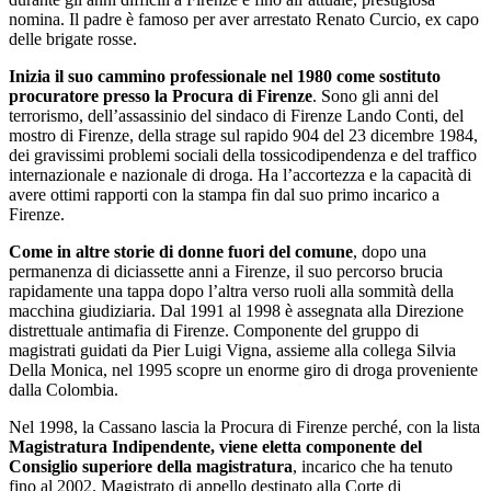
nomina. Il padre è famoso per aver arrestato Renato Curcio, ex capo
delle brigate rosse.
Inizia il suo cammino professionale nel 1980 come sostituto
procuratore presso la Procura di Firenze
. Sono gli anni del
terrorismo, dell’assassinio del sindaco di Firenze Lando Conti, del
mostro di Firenze, della strage sul rapido 904 del 23 dicembre 1984,
dei gravissimi problemi sociali della tossicodipendenza e del traffico
internazionale e nazionale di droga. Ha l’accortezza e la capacità di
avere ottimi rapporti con la stampa fin dal suo primo incarico a
Firenze.
Come in altre storie di donne fuori del comune
, dopo una
permanenza di diciassette anni a Firenze, il suo percorso brucia
rapidamente una tappa dopo l’altra verso ruoli alla sommità della
macchina giudiziaria. Dal 1991 al 1998 è assegnata alla Direzione
distrettuale antimafia di Firenze. Componente del gruppo di
magistrati guidati da Pier Luigi Vigna, assieme alla collega Silvia
Della Monica, nel 1995 scopre un enorme giro di droga proveniente
dalla Colombia.
Nel 1998, la Cassano lascia la Procura di Firenze perché, con la lista
Magistratura Indipendente, viene eletta componente del
Consiglio superiore della magistratura
, incarico che ha tenuto
fino al 2002. Magistrato di appello destinato alla Corte di