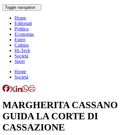
Toggle navigation
Home
Editoriali
Politica
Economia
Esteri
Cultura
Hi-Tech
Società
Sport
Home
Società
MARGHERITA CASSANO
GUIDA LA CORTE DI
CASSAZIONE