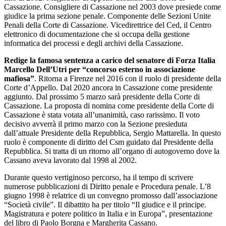
Cassazione. Consigliere di Cassazione nel 2003 dove presiede come
giudice la prima sezione penale. Componente delle Sezioni Unite
Penali della Corte di Cassazione. Vicedirettrice del Ced, il Centro
elettronico di documentazione che si occupa della gestione
informatica dei processi e degli archivi della Cassazione.
Redige la famosa sentenza a carico del senatore di Forza Italia
Marcello Dell’Utri per “concorso esterno in associazione
mafiosa”
. Ritorna a Firenze nel 2016 con il ruolo di presidente della
Corte d’Appello. Dal 2020 ancora in Cassazione come presidente
aggiunto. Dal prossimo 5 marzo sarà presidente della Corte di
Cassazione. La proposta di nomina come presidente della Corte di
Cassazione è stata votata all’unanimità, caso rarissimo. Il voto
decisivo avverrà il primo marzo con la Sezione presieduta
dall’attuale Presidente della Repubblica, Sergio Mattarella. In questo
ruolo è componente di diritto del Csm guidato dal Presidente della
Repubblica. Si tratta di un ritorno all’organo di autogoverno dove la
Cassano aveva lavorato dal 1998 al 2002.
Durante questo vertiginoso percorso, ha il tempo di scrivere
numerose pubblicazioni di Diritto penale e Procedura penale. L’8
giugno 1998 è relatrice di un convegno promosso dall’associazione
“Società civile”. Il dibattito ha per titolo “Il giudice e il principe.
Magistratura e potere politico in Italia e in Europa”, presentazione
del libro di Paolo Borgna e Margherita Cassano.