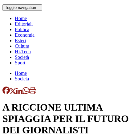
Toggle navigation
Home
Editoriali
Politica
Economia
Esteri
Cultura
Hi-Tech
Società
Sport
Home
Società
A RICCIONE ULTIMA
SPIAGGIA PER IL FUTURO
DEI GIORNALISTI