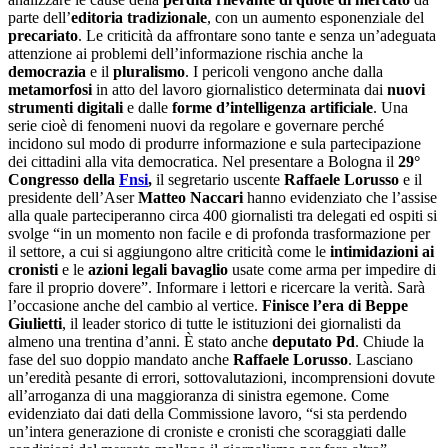
parte dell’
editoria tradizionale
, con un aumento esponenziale del
precariato
. Le criticità da affrontare sono tante e senza un’adeguata
attenzione ai problemi dell’informazione rischia anche la
democrazia
e il
pluralismo
. I pericoli vengono anche dalla
metamorfosi
in atto del lavoro giornalistico determinata dai
nuovi
strumenti digitali
e dalle
forme d’intelligenza artificiale
. Una
serie cioè di fenomeni nuovi da regolare e governare perché
incidono sul modo di produrre informazione e sula partecipazione
dei cittadini alla vita democratica. Nel presentare a Bologna il
29°
Congresso
della
Fnsi
,
il segretario uscente
Raffaele Lorusso
e il
presidente dell’Aser
Matteo Naccari
hanno evidenziato che l’assise
alla quale parteciperanno circa 400 giornalisti tra delegati ed ospiti si
svolge “in un momento non facile e di profonda trasformazione per
il settore, a cui si aggiungono altre criticità come le
intimidazioni ai
cronisti
e le
azioni legali bavaglio
usate come arma per impedire di
fare il proprio dovere”. Informare i lettori e ricercare la verità. Sarà
l’occasione anche del cambio al vertice.
Finisce l’era di Beppe
Giulietti
, il leader storico di tutte le istituzioni dei giornalisti da
almeno una trentina d’anni. È stato anche
deputato Pd
. Chiude la
fase del suo doppio mandato anche
Raffaele Lorusso
. Lasciano
un’eredità pesante di errori, sottovalutazioni, incomprensioni dovute
all’arroganza di una maggioranza di sinistra egemone. Come
evidenziato dai dati della Commissione lavoro, “si sta perdendo
un’intera generazione di croniste e cronisti che scoraggiati dalle