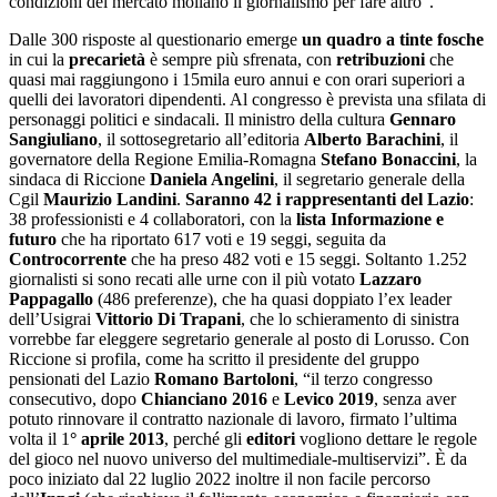
condizioni del mercato mollano il giornalismo per fare altro”.
Dalle 300 risposte al questionario emerge
un quadro a tinte fosche
in cui la
precarietà
è sempre più sfrenata, con
retribuzioni
che
quasi mai raggiungono i 15mila euro annui e con orari superiori a
quelli dei lavoratori dipendenti. Al congresso è prevista una sfilata di
personaggi politici e sindacali. Il ministro della cultura
Gennaro
Sangiuliano
, il sottosegretario all’editoria
Alberto Barachini
, il
governatore della Regione Emilia-Romagna
Stefano Bonaccini
, la
sindaca di Riccione
Daniela Angelini
, il segretario generale della
Cgil
Maurizio Landini
.
Saranno 42 i rappresentanti del Lazio
:
38 professionisti e 4 collaboratori, con la
lista Informazione e
futuro
che ha riportato 617 voti e 19 seggi, seguita da
Controcorrente
che ha preso 482 voti e 15 seggi. Soltanto 1.252
giornalisti si sono recati alle urne con il più votato
Lazzaro
Pappagallo
(486 preferenze), che ha quasi doppiato l’ex leader
dell’Usigrai
Vittorio Di Trapani
, che lo schieramento di sinistra
vorrebbe far eleggere segretario generale al posto di Lorusso. Con
Riccione si profila, come ha scritto il presidente del gruppo
pensionati del Lazio
Romano Bartoloni
, “il terzo congresso
consecutivo, dopo
Chianciano 2016
e
Levico 2019
, senza aver
potuto rinnovare il contratto nazionale di lavoro, firmato l’ultima
volta il 1
° aprile 2013
, perché gli
editori
vogliono dettare le regole
del gioco nel nuovo universo del multimediale-multiservizi”. È da
poco iniziato dal 22 luglio 2022 inoltre il non facile percorso