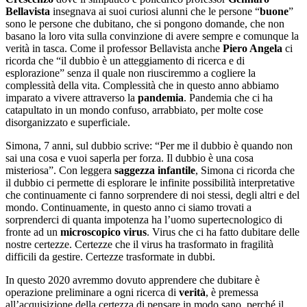
Bellavista
insegnava ai suoi curiosi alunni che le persone “
buone
”
sono le persone che dubitano, che si pongono domande, che non
basano la loro vita sulla convinzione di avere sempre e comunque la
verità in tasca. Come il professor Bellavista anche
Piero Angela
ci
ricorda che “il dubbio è un atteggiamento di ricerca e di
esplorazione” senza il quale non riusciremmo a cogliere la
complessità della vita. Complessità che in questo anno abbiamo
imparato a vivere attraverso la
pandemia
. Pandemia che ci ha
catapultato in un mondo confuso, arrabbiato, per molte cose
disorganizzato e superficiale.
Simona, 7 anni, sul dubbio scrive: “Per me il dubbio è quando non
sai una cosa e vuoi saperla per forza. Il dubbio è una cosa
misteriosa”. Con leggera
saggezza infantile
, Simona ci ricorda che
il dubbio ci permette di esplorare le infinite possibilità interpretative
che continuamente ci fanno sorprendere di noi stessi, degli altri e del
mondo. Continuamente, in questo anno ci siamo trovati a
sorprenderci di quanta impotenza ha l’uomo supertecnologico di
fronte ad un
microscopico virus
. Virus che ci ha fatto dubitare delle
nostre certezze. Certezze che il virus ha trasformato in fragilità
difficili da gestire. Certezze trasformate in dubbi.
In questo 2020 avremmo dovuto apprendere che dubitare è
operazione preliminare a ogni ricerca di
verit
à
, è premessa
all’acquisizione della certezza di pensare in modo sano, perché il