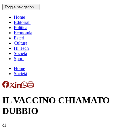
Toggle navigation
Home
Editoriali
Politica
Economia
Esteri
Cultura
Hi-Tech
Società
Sport
Home
Società
IL VACCINO CHIAMATO
DUBBIO
di