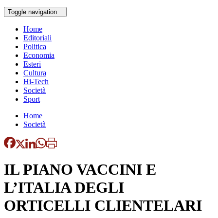
Toggle navigation
Home
Editoriali
Politica
Economia
Esteri
Cultura
Hi-Tech
Società
Sport
Home
Società
IL PIANO VACCINI E
L’ITALIA DEGLI
ORTICELLI CLIENTELARI