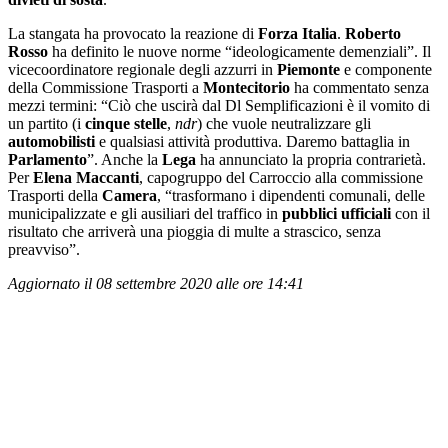
La stangata ha provocato la reazione di
Forza Italia
.
Roberto
Rosso
ha definito le nuove norme “ideologicamente demenziali”. Il
vicecoordinatore regionale degli azzurri in
Piemonte
e componente
della Commissione Trasporti a
Montecitorio
ha commentato senza
mezzi termini: “Ciò che uscirà dal Dl Semplificazioni è il vomito di
un partito (i
cinque stelle
,
ndr
) che vuole neutralizzare gli
automobilisti
e qualsiasi attività produttiva. Daremo battaglia in
Parlamento
”. Anche la
Lega
ha annunciato la propria contrarietà.
Per
Elena Maccanti
, capogruppo del Carroccio alla commissione
Trasporti della
Camera
, “trasformano i dipendenti comunali, delle
municipalizzate e gli ausiliari del traffico in
pubblici ufficiali
con il
risultato che arriverà una pioggia di multe a strascico, senza
preavviso”.
Aggiornato il 08 settembre 2020 alle ore 14:41