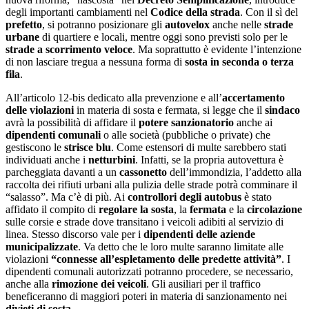
degli importanti cambiamenti nel
Codice della strada
. Con il sì del
prefetto
, si potranno posizionare gli
autovelox
anche nelle
strade
urbane
di quartiere e locali, mentre oggi sono previsti solo per le
strade a scorrimento veloce
. Ma soprattutto è evidente l’intenzione
di non lasciare tregua a nessuna forma di
sosta in seconda o terza
fila
.
All’articolo 12-bis dedicato alla prevenzione e all’
accertamento
delle violazioni
in materia di sosta e fermata, si legge che il
sindaco
avrà la possibilità di affidare il
potere sanzionatorio
anche ai
dipendenti comunali
o alle società (pubbliche o private) che
gestiscono le
strisce blu
. Come estensori di multe sarebbero stati
individuati anche i
netturbini
. Infatti, se la propria autovettura è
parcheggiata davanti a un
cassonetto
dell’immondizia, l’addetto alla
raccolta dei rifiuti urbani alla pulizia delle strade potrà comminare il
“salasso”. Ma c’è di più. Ai
controllori degli autobus
è stato
affidato il compito di
regolare la sosta
, la
fermata
e la
circolazione
sulle corsie e strade dove transitano i veicoli adibiti al servizio di
linea. Stesso discorso vale per i
dipendenti delle aziende
municipalizzate
. Va detto che le loro multe saranno limitate alle
violazioni
“connesse all’espletamento delle predette attività”
. I
dipendenti comunali autorizzati potranno procedere, se necessario,
anche alla
rimozione dei veicoli
. Gli ausiliari per il traffico
beneficeranno di maggiori poteri in materia di sanzionamento nei
divieti di sosta
.