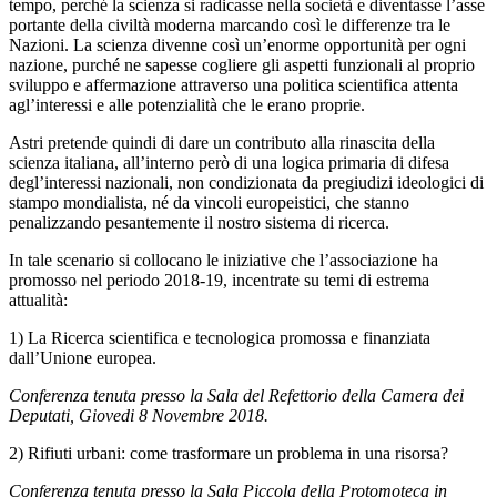
tempo, perché la scienza si radicasse nella società e diventasse l’asse
portante della civiltà moderna marcando così le differenze tra le
Nazioni. La scienza divenne così un’enorme opportunità per ogni
nazione, purché ne sapesse cogliere gli aspetti funzionali al proprio
sviluppo e affermazione attraverso una politica scientifica attenta
agl’interessi e alle potenzialità che le erano proprie.
Astri pretende quindi di dare un contributo alla rinascita della
scienza italiana, all’interno però di una logica primaria di difesa
degl’interessi nazionali, non condizionata da pregiudizi ideologici di
stampo mondialista, né da vincoli europeistici, che stanno
penalizzando pesantemente il nostro sistema di ricerca.
In tale scenario si collocano le iniziative che l’associazione ha
promosso nel periodo 2018-19, incentrate su temi di estrema
attualità:
1) La Ricerca scientifica e tecnologica promossa e finanziata
dall’Unione europea.
Conferenza tenuta presso la Sala del Refettorio della Camera dei
Deputati, Giovedi 8 Novembre 2018.
2) Rifiuti urbani: come trasformare un problema in una risorsa?
Conferenza tenuta presso la Sala Piccola della Protomoteca in