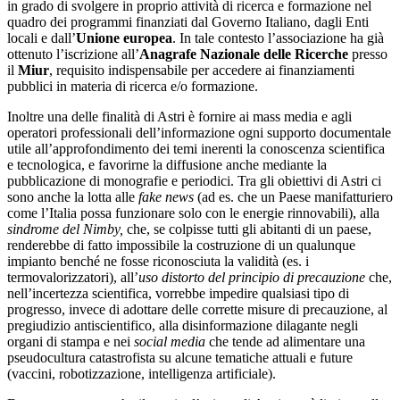
in grado di svolgere in proprio attività di ricerca e formazione nel
quadro dei programmi finanziati dal Governo Italiano, dagli Enti
locali e dall’
Unione europea
. In tale contesto l’associazione ha già
ottenuto l’iscrizione all’
Anagrafe Nazionale delle Ricerche
presso
il
Miur
, requisito indispensabile per accedere ai finanziamenti
pubblici in materia di ricerca e/o formazione.
Inoltre una delle finalità di Astri è fornire ai mass media e agli
operatori professionali dell’informazione ogni supporto documentale
utile all’approfondimento dei temi inerenti la conoscenza scientifica
e tecnologica, e favorirne la diffusione anche mediante la
pubblicazione di monografie e periodici. Tra gli obiettivi di Astri ci
sono anche la lotta alle
fake news
(ad es. che un Paese manifatturiero
come l’Italia possa funzionare solo con le energie rinnovabili), alla
sindrome del Nimby,
che, se colpisse tutti gli abitanti di un paese,
renderebbe di fatto impossibile la costruzione di un qualunque
impianto benché ne fosse riconosciuta la validità (es. i
termovalorizzatori), all’
uso distorto del principio di precauzione
che,
nell’incertezza scientifica, vorrebbe impedire qualsiasi tipo di
progresso, invece di adottare delle corrette misure di precauzione, al
pregiudizio antiscientifico, alla disinformazione dilagante negli
organi di stampa e nei
social media
che tende ad alimentare una
pseudocultura catastrofista su alcune tematiche attuali e future
(vaccini, robotizzazione, intelligenza artificiale).