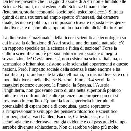
Da tenere presente che il raggio d’azione di Astri non è limitato alle
Scienze Naturali, ma si estende alle Scienze Umanistiche
(letteratura, storia, economia, sociologia, psicologia ecc.). Si tratta
quindi di una struttura ad ampio spettro d’interessi, dal carattere
duale, tecnico e politico, in cui possono trovare risposta le esigenze
più diverse, e disponibile a operare in una molteplicità di direzioni.
La dimensione “nazionale” della ricerca scientifica e tecnologica su
cui insiste la definizione di Astri suscita una domanda naturale: c’è
un rapporto speciale tra la scienza e l’idea di nazione? Forse la
cultura scientifica non è per sua natura internazionale o meglio
sovranazionale? Ovviamente sì, non esiste una scienza italiana, o
germanica o britannica, esistono solo scienziati appartenenti a queste
nazioni. Però, l’impatto sociale della scienza è stato enorme e ha
modificato profondamente la vita dell’uomo, in misura diversa e con
modalità diverse nelle diverse Nazioni. Fino a 3-4 secoli fa le
maggiori potenze europee, la Francia, la Spagna, l’Austria,
l’Inghilterra, non godevano certo di una netta superiorità politico-
militare nei confronti delle altre potenze non europee con cui si
trovavano in conflitto. Eppure la loro superiorità in termini di
potenzialità di espansione e di conquista, grazie soprattutto
all’impressionante sviluppo del pensiero filosofico e scientifico
europeo, cioè ai vari Galileo, Bacone, Cartesio ecc., e alla
tecnologia che ne derivava, era già evidente e col passare del tempo
sarebbe divenuta schiacciante. Non ci sarebbe voluto più molto