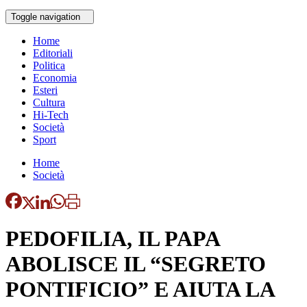
Toggle navigation
Home
Editoriali
Politica
Economia
Esteri
Cultura
Hi-Tech
Società
Sport
Home
Società
PEDOFILIA, IL PAPA
ABOLISCE IL “SEGRETO
PONTIFICIO” E AIUTA LA