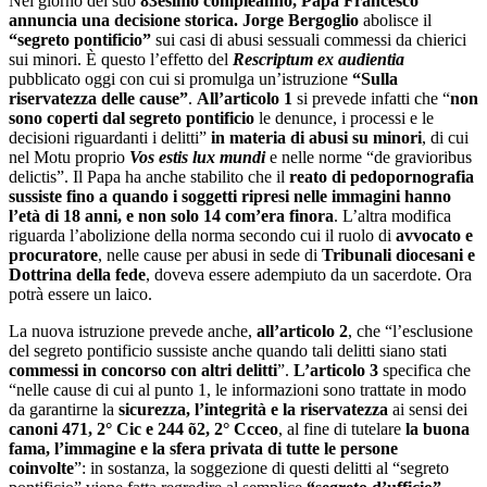
Nel giorno del suo
83esimo compleanno, Papa Francesco
annuncia una decisione storica. Jorge Bergoglio
abolisce il
“segreto pontificio”
sui casi di abusi sessuali commessi da chierici
sui minori. È questo l’effetto del
Rescriptum ex audientia
pubblicato oggi con cui si promulga un’istruzione
“Sulla
riservatezza delle cause”
.
All’articolo 1
si prevede infatti che “
non
sono coperti dal segreto pontificio
le denunce, i processi e le
decisioni riguardanti i delitti”
in materia di abusi su minori
, di cui
nel Motu proprio
Vos estis lux mundi
e nelle norme “de gravioribus
delictis”. Il Papa ha anche stabilito che il
reato di pedopornografia
sussiste fino a quando i soggetti ripresi nelle immagini hanno
l’età di 18 anni, e non solo 14 com’era finora
. L’altra modifica
riguarda l’abolizione della norma secondo cui il ruolo di
avvocato e
procuratore
, nelle cause per abusi in sede di
Tribunali diocesani e
Dottrina della fede
, doveva essere adempiuto da un sacerdote. Ora
potrà essere un laico.
La nuova istruzione prevede anche,
all’articolo 2
, che “l’esclusione
del segreto pontificio sussiste anche quando tali delitti siano stati
commessi in concorso con altri delitti
”.
L’articolo 3
specifica che
“nelle cause di cui al punto 1, le informazioni sono trattate in modo
da garantirne la
sicurezza, l’integrità e la riservatezza
ai sensi dei
canoni 471, 2° Cic e 244 õ2, 2° Ccceo
, al fine di tutelare
la buona
fama, l’immagine e la sfera privata di tutte le persone
coinvolte
”: in sostanza, la soggezione di questi delitti al “segreto