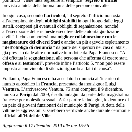
pontificio” viene fatta regredire al semplice
“segreto d’ufficio”
previsto a tutela della buona fama delle persone coinvolte.
In ogni caso, secondo
l’articolo 4
, “il segreto d’ufficio non osta
all’adempimento degli
obblighi stabiliti
in ogni luogo dalle leggi
statali, compresi gli eventuali obblighi di segnalazione, nonché
all’esecuzione delle richieste esecutive delle autorità giudiziarie
civili”. Il che comporterà una
migliore collaborazione con le
magistrature dei diversi Stati
e anche un più agevole espletamento
“dell’obbligo di denuncia”
da parte dei superiori nei casi di abusi,
già previsto dalle altre normative introdotte da Papa Francesco. “A
chi effettua la
segnalazione
, alla persona che afferma di essere stata
offesa
e ai
testimoni
”, prevede infine l’articolo 5, “non può essere
imposto alcun vincolo di silenzio riguardo ai fatti di causa”.
Frattanto, Papa Francesco ha accettato la rinuncia all’incarico di
nunzio apostolico in
Francia
, presentata da monsignor
Luigi
Ventura
. L’arcivescovo Ventura, 75 anni compiuti il 9 dicembre,
nunzio a
Parigi
dal 2009, è sotto indagini da parte della magistratura
francese per molestie sessuali. A far partire le indagini, le denunce di
un paio di giovani funzionari del municipio di Parigi. A detta delle
vittime le aggressioni si sarebbero verificate anche durante cerimonie
ufficiali
all’Hotel de Ville
.
Aggiornato il 17 dicembre 2019 alle ore 15:56