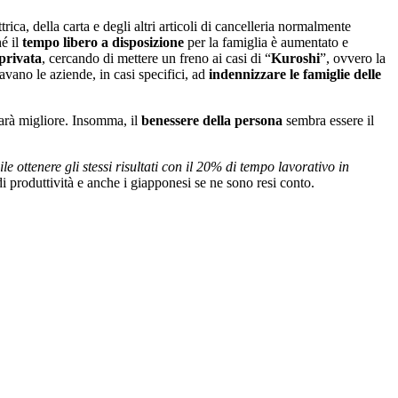
trica, della carta e degli altri articoli di cancelleria normalmente
hé il
tempo libero a disposizione
per la famiglia è aumentato e
 privata
, cercando di mettere un freno ai casi di “
Kuroshi
”, ovvero la
avano le aziende, in casi specifici, ad
indennizzare le famiglie delle
sarà migliore. Insomma, il
benessere della persona
sembra essere il
e ottenere gli stessi risultati con il 20% di tempo lavorativo in
i produttività e anche i giapponesi se ne sono resi conto.