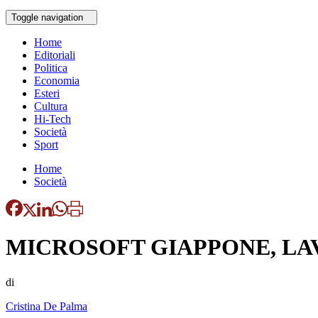
Toggle navigation
Home
Editoriali
Politica
Economia
Esteri
Cultura
Hi-Tech
Società
Sport
Home
Società
MICROSOFT GIAPPONE, LA
di
Cristina De Palma