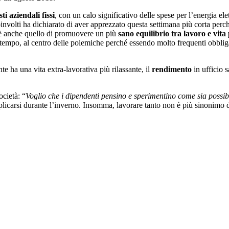
sti aziendali fissi
, con un calo significativo delle spese per l’energia elet
oinvolti ha dichiarato di aver apprezzato questa settimana più corta perc
è anche quello di promuovere un più
sano equilibrio tra lavoro e vita
to tempo, al centro delle polemiche perché essendo molto frequenti obblig
nte ha una vita extra-lavorativa più rilassante, il
rendimento
in ufficio 
ocietà: “
Voglio che i dipendenti pensino e sperimentino come sia possibil
plicarsi durante l’inverno. Insomma, lavorare tanto non è più sinonimo d