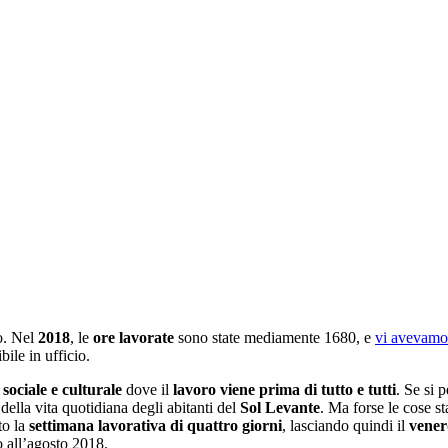
o. Nel
2018
, le
ore lavorate
sono state mediamente 1680, e
vi avevamo 
ile in ufficio.
sociale e culturale
dove il
lavoro viene prima di tutto e tutti
. Se si 
 della vita quotidiana degli abitanti del
Sol Levante
. Ma forse le cose s
to la
settimana lavorativa di quattro giorni
, lasciando quindi il
vener
o all’agosto 2018.