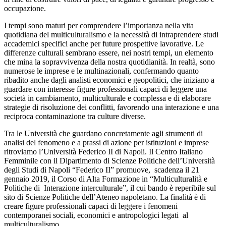
occupazione.
I tempi sono maturi per comprendere l’importanza nella vita
quotidiana del multiculturalismo e la necessità di intraprendere studi
accademici specifici anche per future prospettive lavorative. Le
differenze culturali sembrano essere, nei nostri tempi, un elemento
che mina la sopravvivenza della nostra quotidianità. In realtà, sono
numerose le imprese e le multinazionali, confermando quanto
ribadito anche dagli analisti economici e geopolitici, che iniziano a
guardare con interesse figure professionali capaci di leggere una
società in cambiamento, multiculturale e complessa e di elaborare
strategie di risoluzione dei conflitti, favorendo una interazione e una
reciproca contaminazione tra culture diverse.
Tra le Università che guardano concretamente agli strumenti di
analisi del fenomeno e a prassi di azione per istituzioni e imprese
ritroviamo l’Università Federico II di Napoli. Il Centro Italiano
Femminile con il Dipartimento di Scienze Politiche dell’Università
degli Studi di Napoli “Federico II” promuove, scadenza il 21
gennaio 2019, il Corso di Alta Formazione in “Multiculturalità e
Politiche di Interazione interculturale”, il cui bando è reperibile sul
sito di Scienze Politiche dell’Ateneo napoletano. La finalità è di
creare figure professionali capaci di leggere i fenomeni
contemporanei sociali, economici e antropologici legati al
multiculturalismo.