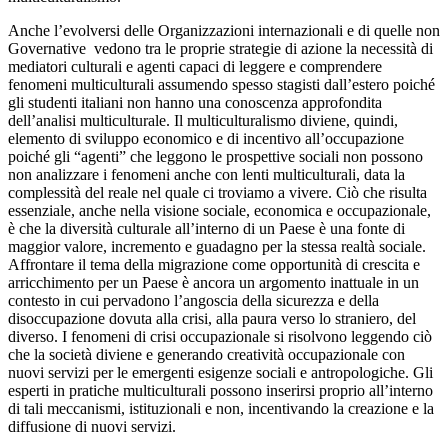
Anche l’evolversi delle Organizzazioni internazionali e di quelle non
Governative vedono tra le proprie strategie di azione la necessità di
mediatori culturali e agenti capaci di leggere e comprendere
fenomeni multiculturali assumendo spesso stagisti dall’estero poiché
gli studenti italiani non hanno una conoscenza approfondita
dell’analisi multiculturale. Il multiculturalismo diviene, quindi,
elemento di sviluppo economico e di incentivo all’occupazione
poiché gli “agenti” che leggono le prospettive sociali non possono
non analizzare i fenomeni anche con lenti multiculturali, data la
complessità del reale nel quale ci troviamo a vivere. Ciò che risulta
essenziale, anche nella visione sociale, economica e occupazionale,
è che la diversità culturale all’interno di un Paese è una fonte di
maggior valore, incremento e guadagno per la stessa realtà sociale.
Affrontare il tema della migrazione come opportunità di crescita e
arricchimento per un Paese è ancora un argomento inattuale in un
contesto in cui pervadono l’angoscia della sicurezza e della
disoccupazione dovuta alla crisi, alla paura verso lo straniero, del
diverso. I fenomeni di crisi occupazionale si risolvono leggendo ciò
che la società diviene e generando creatività occupazionale con
nuovi servizi per le emergenti esigenze sociali e antropologiche. Gli
esperti in pratiche multiculturali possono inserirsi proprio all’interno
di tali meccanismi, istituzionali e non, incentivando la creazione e la
diffusione di nuovi servizi.