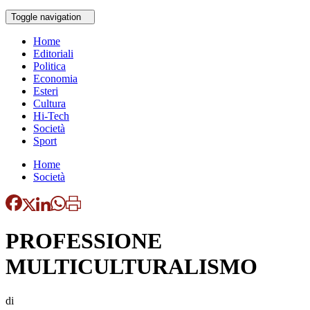
Toggle navigation
Home
Editoriali
Politica
Economia
Esteri
Cultura
Hi-Tech
Società
Sport
Home
Società
PROFESSIONE
MULTICULTURALISMO
di