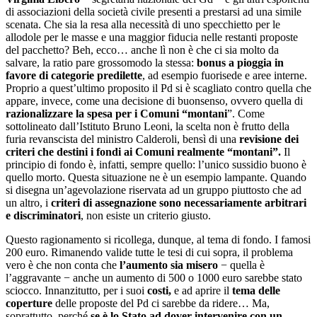
di associazioni della società civile presenti a prestarsi ad una simile
scenata. Che sia la resa alla necessità di uno specchietto per le
allodole per le masse e una maggior fiducia nelle restanti proposte
del pacchetto? Beh, ecco… anche lì non è che ci sia molto da
salvare, la ratio pare grossomodo la stessa:
bonus a pioggia in
favore di categorie predilette
, ad esempio fuorisede e aree interne.
Proprio a quest’ultimo proposito il Pd si è scagliato contro quella che
appare, invece, come una decisione di buonsenso, ovvero quella di
razionalizzare la spesa per i Comuni “montani
”. Come
sottolineato dall’Istituto Bruno Leoni, la scelta non è frutto della
furia revanscista del ministro Calderoli, bensì di una
revisione dei
criteri che destini i fondi ai Comuni realmente “montani”.
Il
principio di fondo è, infatti, sempre quello: l’unico sussidio buono è
quello morto. Questa situazione ne è un esempio lampante. Quando
si disegna un’agevolazione riservata ad un gruppo piuttosto che ad
un altro, i
criteri di assegnazione sono necessariamente arbitrari
e discriminatori
, non esiste un criterio giusto.
Questo ragionamento si ricollega, dunque, al tema di fondo. I famosi
200 euro. Rimanendo valide tutte le tesi di cui sopra, il problema
vero è che non conta che
l’aumento sia misero
− quella è
l’aggravante − anche un aumento di 500 o 1000 euro sarebbe stato
sciocco. Innanzitutto, per i suoi
costi,
e ad aprire il
tema delle
coperture
delle proposte del Pd ci sarebbe da ridere… Ma,
soprattutto, perché
se è lo Stato ad dover intervenire con un