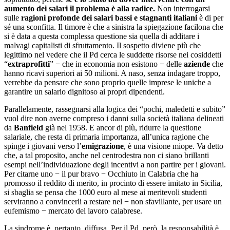
aumento dei salari il problema è alla radice.
Non interrogarsi
sulle
ragioni profonde dei salari bassi e stagnanti italiani
è di per
sé una sconfitta. Il timore è che a sinistra la spiegazione facilona che
si è data a questa complessa questione sia quella di additare i
malvagi capitalisti di sfruttamento. Il sospetto diviene più che
legittimo nel vedere che il Pd cerca le suddette risorse nei cosiddetti
“
extraprofitti
” − che in economia non esistono − delle
aziende
che
hanno ricavi superiori ai 50 milioni. A naso, senza indagare troppo,
verrebbe da pensare che sono proprio quelle imprese le uniche a
garantire un salario dignitoso ai propri dipendenti.
Parallelamente, rassegnarsi alla logica dei “pochi, maledetti e subito”
vuol dire non averne compreso i danni sulla società italiana delineati
da
Banfield
già nel 1958. E ancor di più, ridurre la questione
salariale, che resta di primaria importanza, all’unica ragione che
spinge i giovani verso l’
emigrazione
, è una visione miope. Va detto
che, a tal proposito, anche nel centrodestra non ci siano brillanti
esempi nell’individuazione degli incentivi a non partire per i giovani.
Per citarne uno − il pur bravo − Occhiuto in Calabria che ha
promosso il reddito di merito, in procinto di essere imitato in Sicilia,
si sbaglia se pensa che 1000 euro al mese ai meritevoli studenti
serviranno a convincerli a restare nel − non sfavillante, per usare un
eufemismo − mercato del lavoro calabrese.
La sindrome è, pertanto, diffusa. Per il Pd, però, la responsabilità è