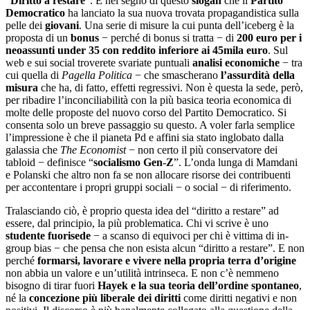
“
Diritto a restare
”. È nel segno di questo
slogan
che il
Partito
Democratico
ha lanciato la sua nuova trovata propagandistica sulla
pelle dei
giovani
. Una serie di misure la cui punta dell’iceberg è la
proposta di un
bonus
− perché di bonus si tratta − di
200 euro per i
neoassunti under 35 con reddito inferiore ai 45mila euro
. Sul
web e sui social troverete svariate puntuali
analisi economiche
− tra
cui quella di
Pagella Politica
− che smascherano
l’assurdità della
misura
che ha, di fatto, effetti regressivi. Non è questa la sede, però,
per ribadire l’inconciliabilità con la più basica teoria economica di
molte delle proposte del nuovo corso del Partito Democratico. Si
consenta solo un breve passaggio su questo. A voler farla semplice
l’impressione è che il pianeta Pd e affini sia stato inglobato dalla
galassia che
The Economist
− non certo il più conservatore dei
tabloid − definisce “
socialismo Gen-Z
”. L’onda lunga di Mamdani
e Polanski che altro non fa se non allocare risorse dei contribuenti
per accontentare i propri gruppi sociali − o social − di riferimento.
Tralasciando ciò, è proprio questa idea del “diritto a restare” ad
essere, dal principio, la più problematica. Chi vi scrive è uno
studente fuorisede
− a scanso di equivoci per chi è vittima di in-
group bias − che pensa che non esista alcun “diritto a restare”. E non
perché
formarsi, lavorare e vivere nella propria terra d’origine
non abbia un valore e un’utilità intrinseca. E non c’è nemmeno
bisogno di tirar fuori
Hayek e la sua teoria dell’ordine spontaneo
,
né la
concezione più liberale dei diritti
come diritti negativi e non