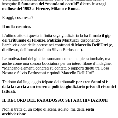
inseguire
il fantasma dei “mandanti occulti” dietro le stragi
mafiose del 1993 a Firenze, Milano e Roma.
​E oggi, cosa resta?
Il nulla cosmico.
​L’ultimo atto di questa infinita saga giudiziaria lo ha firmato
il gip
del Tribunale di Firenze, Patrizia Martucci
, disponendo
l’archiviazione delle accuse nei confronti di
Marcello Dell’Utri
(e,
di riflesso, dell’ormai defunto Silvio Berlusconi).
Le motivazioni del giudice suonano come una pietra tombale, ma
anche come una sonora bocciatura per un intero filone d’indagine:
“Mancano elementi concreti su contatti o rapporti diretti tra Cosa
Nostra e Silvio Berlusconi e quindi Marcello Dell’Utri”.
​Tradotto dal linguaggio felpato dei tribunali:
per trent’anni si è
data la caccia a un teorema politico-giudiziario privo di riscontri
fattuali.
IL RECORD DEL PARADOSSO: SEI
ARCHIVIAZIONI
Non si tratta di un colpo di scena isolato, ma della
sesta
archiviazione
.