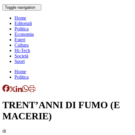
Toggle navigation
Home
Editoriali
Politica
Economia
Esteri
Cultura
Hi-Tech
Società
Sport
Home
Politica
TRENT’ANNI DI FUMO (E
MACERIE)
di