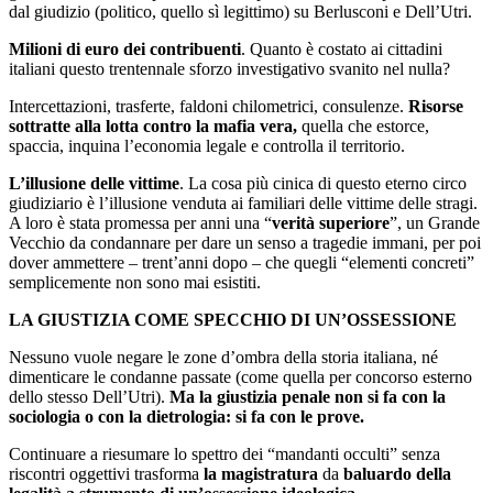
dal giudizio (politico, quello sì legittimo) su Berlusconi e Dell’Utri.
Milioni di euro dei contribuenti
. Quanto è costato ai cittadini
italiani questo trentennale sforzo investigativo svanito nel nulla?
Intercettazioni, trasferte, faldoni chilometrici, consulenze.
Risorse
sottratte alla lotta contro la mafia vera,
quella che estorce,
spaccia, inquina l’economia legale e controlla il territorio.
L’illusione delle vittime
. La cosa più cinica di questo eterno circo
giudiziario è l’illusione venduta ai familiari delle vittime delle stragi.
A loro è stata promessa per anni una “
verità superiore
”, un Grande
Vecchio da condannare per dare un senso a tragedie immani, per poi
dover ammettere – trent’anni dopo – che quegli “elementi concreti”
semplicemente non sono mai esistiti.
LA GIUSTIZIA COME SPECCHIO DI UN’OSSESSIONE
​Nessuno vuole negare le zone d’ombra della storia italiana, né
dimenticare le condanne passate (come quella per concorso esterno
dello stesso Dell’Utri).
Ma la giustizia penale non si fa con la
sociologia o con la dietrologia: si fa con le prove.
Continuare a riesumare lo spettro dei “mandanti occulti” senza
riscontri oggettivi trasforma
la magistratura
da
baluardo della