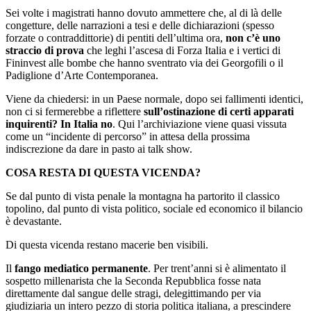
Sei volte i magistrati hanno dovuto ammettere che, al di là delle
congetture, delle narrazioni a tesi e delle dichiarazioni (spesso
forzate o contraddittorie) di pentiti dell’ultima ora,
non c’è uno
straccio di prova
che leghi l’ascesa di Forza Italia e i vertici di
Fininvest alle bombe che hanno sventrato via dei Georgofili o il
Padiglione d’Arte Contemporanea.
​Viene da chiedersi: in un Paese normale, dopo sei fallimenti identici,
non ci si fermerebbe a riflettere
sull’ostinazione di certi apparati
inquirenti? In Italia no
. Qui l’archiviazione viene quasi vissuta
come un “incidente di percorso” in attesa della prossima
indiscrezione da dare in pasto ai talk show.
​COSA RESTA DI QUESTA VICENDA?
​Se dal punto di vista penale la montagna ha partorito il classico
topolino, dal punto di vista politico, sociale ed economico il bilancio
è devastante.
Di questa vicenda restano macerie ben visibili.
​Il
fango mediatico permanente
. Per trent’anni si è alimentato il
sospetto millenarista che la Seconda Repubblica fosse nata
direttamente dal sangue delle stragi, delegittimando per via
giudiziaria un intero pezzo di storia politica italiana, a prescindere