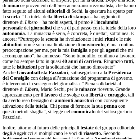
di
minacce
provenienti dall’area anarco-insurrezionalista, che hanno
fatto seguito ad alcuni
editoriali
di Sechi, la questura ha optato per
la
scorta
. “La tutela della
libertà di stampa
– ha aggiunto il
direttore di
Libero
– ha molti aspetti, il primo è l'
incolumità
personale
dei
giornalisti
che va di pari passo con la tutela della loro
autonomia
. La minaccia è seria, è concreta, è diretta”, sottolinea. E
ancora: “Purtroppo la
scorta
ha rivoluzionato i miei
ritmi
e le mie
abitudini
: non è solo una limitazione di
movimento
, è una continua
preoccupazione per me, per la mia
famiglia
e per gli
agenti
che mi
accompagnano”, ha ammesso. “Sono tranquillo, continuo a lavorare,
come ho sempre fatto in quasi
40 anni di carriera
. Ringrazio
tutti
,
tutte le
istituzioni
per la solidarietà che hanno dimostrato”.
Anche
Giovanbattista Fazzolari
, sottosegretario alla
Presidenza
del Consiglio
con delega all’attuazione del programma di governo,
è intervenuto in sostegno del giornalista. “Piena solidarietà al
direttore di
Libero
, Mario Sechi, per le
minacce
ricevute. Grande
apprezzamento per il
lavoro
che svolge con
libert
à
e
coraggio
, tali
da averlo reso bersaglio di
ambienti anarchici
con conseguente
attivazione della
tutela
. Chi pensa di fermare la sua
penna
con
questi metodi sbaglia”, si legge nel
comunicato
del sottosegretario
Fazzolari.
Inoltre, attorno al futuro delle principali
testate
del gruppo editoriale
degli Angelucci si moltiplicano le voci di
riassetto
. Secondo
indiscrezioni
sempre più insistenti, la famiglia
Angelucci
starebbe