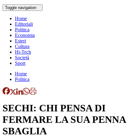
Toggle navigation
Home
Editoriali
Politica
Economia
Esteri
Cultura
Hi-Tech
Società
Sport
Home
Politica
SECHI: CHI PENSA DI
FERMARE LA SUA PENNA
SBAGLIA