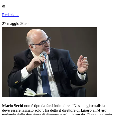
di
Redazione
27 maggio 2026
Mario Sechi
non è tipo da farsi intimidire. “Nessun
giornalista
deve essere lasciato solo”, ha detto il direttore di
Libero
all’
Ansa
,
parlando della decisione di disporre per lui la
tutela
. Dopo una serie