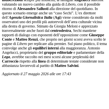
valutando un nuovo cambio alla guida di
Libero
, con il possibile
ritorno di
Alessandro Sallusti
alla direzione del quotidiano. In
questo scenario emerge anche un “caso Sechi”. L’ex direttore
dell’
Agenzia Giornalistica Italia
(
Agi
) viene considerato da molti
osservatori uno dei profili più autorevoli dell’area culturale vicina
alla destra di governo. Stimato da Giorgia Meloni e apprezzato
trasversalmente anche fuori dal
centrodestra
, Sechi mantiene
rapporti di dialogo con esponenti dell’opposizione come
Giuseppe
Conte
e
Matteo Renzi
, che proprio nei giorni scorsi aveva scelto le
pagine di
Libero
per replicare alla premier. Sul piano politico, il tema
coinvolge anche gli
equilibri
interni
alla maggioranza. Antonio
Angelucci, proprietario del
gruppo editoriale
e parlamentare della
Lega
, avrebbe raccolto nei mesi scorsi alcune perplessità del
Carroccio
rispetto alla
linea
di determinate testate considerate non
abbastanza favorevoli al partito di
Matteo Salvini
.
Aggiornato il 27 maggio 2026 alle ore 17:43