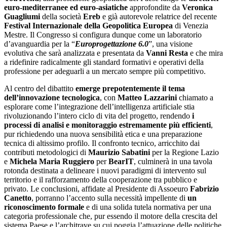
euro-mediterranee ed euro-asiatiche
approfondite da
Veronica
Guagliumi
della società
Ereb
e già autorevole relatrice del recente
Festival Internazionale della Geopolitica Europea
di Venezia
Mestre. Il Congresso si configura dunque come un laboratorio
d’avanguardia per la “
Europrogettazione 6.0
”, una visione
evolutiva che sarà analizzata e presentata da
Vanni Resta
e che mira
a ridefinire radicalmente gli standard formativi e operativi della
professione per adeguarli a un mercato sempre più competitivo.
Al centro del dibattito
emerge prepotentemente il tema
dell’innovazione tecnologica
, con
Matteo Lazzarini
chiamato a
esplorare come l’integrazione dell’intelligenza artificiale stia
rivoluzionando l’intero ciclo di vita del progetto, rendendo
i
processi di analisi e monitoraggio estremamente più efficienti
,
pur richiedendo una nuova sensibilità etica e una preparazione
tecnica di altissimo profilo. Il confronto tecnico, arricchito dai
contributi metodologici di
Maurizio Sabatini
per la Regione Lazio
e
Michela Maria Ruggiero
per
BearIT
, culminerà in una tavola
rotonda destinata a delineare i nuovi paradigmi di intervento sul
territorio e il rafforzamento della cooperazione tra pubblico e
privato. Le conclusioni, affidate al Presidente di Assoeuro
Fabrizio
Canetto
, porranno l’accento sulla necessità impellente di
un
riconoscimento formale
e di una solida tutela normativa per una
categoria professionale che, pur essendo il motore della crescita del
sistema Paese e l’architrave su cui poggia l’attuazione delle politiche