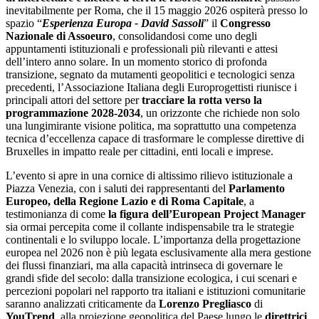
inevitabilmente per Roma, che il 15 maggio 2026 ospiterà presso lo
spazio “
Esperienza Europa - David Sassoli
” il
Congresso
Nazionale di Assoeuro
, consolidandosi come uno degli
appuntamenti istituzionali e professionali più rilevanti e attesi
dell’intero anno solare. In un momento storico di profonda
transizione, segnato da mutamenti geopolitici e tecnologici senza
precedenti, l’Associazione Italiana degli Europrogettisti riunisce i
principali attori del settore per
tracciare la rotta verso la
programmazione 2028-2034
, un orizzonte che richiede non solo
una lungimirante visione politica, ma soprattutto una competenza
tecnica d’eccellenza capace di trasformare le complesse direttive di
Bruxelles in impatto reale per cittadini, enti locali e imprese.
L’evento si apre in una cornice di altissimo rilievo istituzionale a
Piazza Venezia, con i saluti dei rappresentanti del
Parlamento
Europeo, della Regione Lazio e di Roma Capitale
, a
testimonianza di come
la figura dell’European Project Manager
sia ormai percepita come il collante indispensabile tra le strategie
continentali e lo sviluppo locale. L’importanza della progettazione
europea nel 2026 non è più legata esclusivamente alla mera gestione
dei flussi finanziari, ma alla capacità intrinseca di governare le
grandi sfide del secolo: dalla transizione ecologica, i cui scenari e
percezioni popolari nel rapporto tra italiani e istituzioni comunitarie
saranno analizzati criticamente da
Lorenzo Pregliasco
di
YouTrend
, alla proiezione geopolitica del Paese lungo le
direttrici