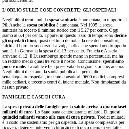
più sconcertante.
L’OBLIO SULLE COSE CONCRETE: GLI OSPEDALI
Negli ultimi trent’anni, la
spesa sanitaria
è aumentata, in rapporto al
Pil. Anche la
spesa pubblica
è aumentata. Nel 1995 la spesa
sanitaria ha toccato il minimo storico con il 5,27 per cento. Oggi
siamo al 6,4 per cento. Eppure, in questo lasso di tempo sono
decine
gli ospedali chiusi
, quasi del tutto demolita la rete dei consultori,
falcidiati i pronto soccorso. La vulgata dice che spendiamo troppo in
sanità. In Germania la spesa è al 13 per cento, Francia e Austria
arrivano al 12. Il Lussemburgo spende meno in percentuale, ma ha
un reddito medio quasi tre volte il nostro. Conclusione:
spendiamo
poco e male
. La salute è ben preservata da ragioni storiche, ancora.
Negli ultimi dieci anni la sanità pubblica ha perso altri
settantaquattro ospedali, trecento consultori, 9600 medici, compresi
mille pediatri, e trecento centri di igiene mentale. Non rimpiazzati da
nessun privato.
FAMIGLIE E CASE DI CURA
La
spesa privata delle famiglie per la salute arriva a quarantasei
miliardi di euro
. Lo Stato paga centoquaranta miliardi. Di questi,
quindici miliardi vanno alle case di cura private
. Tredici miliardi
è il costo che sosteniamo per gli ospedali. La spesa complessiva per
ricoveri, degenze, interventi chirurgici è di poco meno di ventotto