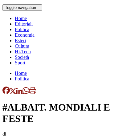
Toggle navigation
Home
Editoriali
Politica
Economia
Esteri
Cultura
Hi-Tech
Società
Sport
Home
Politica
#ALBAIT. MONDIALI E
FESTE
di