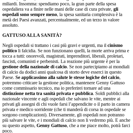
miliardi. Insomma: spendiamo poco, la gran parte della spesa
ospedaliera va a finire nelle mani delle case di cura private,
gli
ospedali sono sempre meno
, la spesa sanitaria complessiva è la
metà dei Paesi avanzati, percentualmente, ed un terzo in valore
assoluto.
GATTUSO ALLA SANITÀ?
Negli ospedali si trattano i casi più gravi e urgenti, ma il
cinismo
politico
li falcidia. Se non funzionano quelli, la morte arriva prima e
tocca a tutti: onorevoli, magistrati, imprenditori, liberali, proletari,
fascisti, comunisti e perbenisti. La reazione più urgente è per la
gestione della nazionale di calcio
. Se non partecipiamo ai mondiali
di calcio da dodici anni qualcosa di storto deve esserci in questo
Paese.
Se applicassimo alla salute le stesse logiche del calcio
,
potremmo criticare la gestione politica, mantenere Genny Gattuso
come commissario tecnico, ma io preferirei tornare ad una
distinzione netta tra sanità privata e pubblica
. Soldi pubblici alla
nazionale vincente e agli ospedali che salvano le vite, mentre ai
privati gli assegni di chi vuole farsi l’appendicite o il parto in camera
privata e medico sorridente (che ti manderà di corsa in ospedale se
sorgono complicazioni). Diversamente, gli ospedali non potranno
più salvare le vite, e i mondiali di calcio non li vedremo più. E anche
su questo aspetto,
Genny Gattuso
, che a me piace molto, potrà farci
poco.