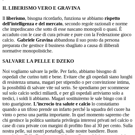
IL LIBERISMO VERO E GRAVINA
Il
liberismo
, bisogna ricordarlo, funziona se abbiamo
rispetto
dell’intelligenza e del mercato
, secondo regole razionali e norme
che impediscano che sotto di esse nascano monopoli o quasi. È
accaduto con le case di cura private e pure con la Federazione gioco
calcio.
Gabriele Gravina
abbandona il suo posto da persona
preparata che gestisce il business sbagliato a causa di illiberali
normative monopolistiche.
SALVARE LA PELLE E DZEKO
Noi vogliamo salvare la pelle. Per farlo, abbiamo bisogno di
ospedali che curino tutti e bene. Evitare che gli ospedali siano luoghi
di resistenza umana, magari per stipendio o per convinzione intima,
la possibilità di salvare vite sul serio. Se spendiamo per scommesse
sul solo calcio sedici miliardi, e per gli ospedali arriviamo solo a
tredici, i soldi li abbiamo. Magari sostituiremo le sale bingo con il
toto guarigione.
L’incrocio tra salute e calcio
lo constatiamo
quando a un tifoso prende un infarto perché la squadra del cuore ha
vinto o perso una partita importante. In quel momento sapremo che
chi gestisce la politica sanitaria privilegia interessi privati nel calcio o
case di cura private con margini di profitto fino al 30 per cento. Sulla
nostra pelle, sui nostri portafogli, sulle nostre bandiere. Buon