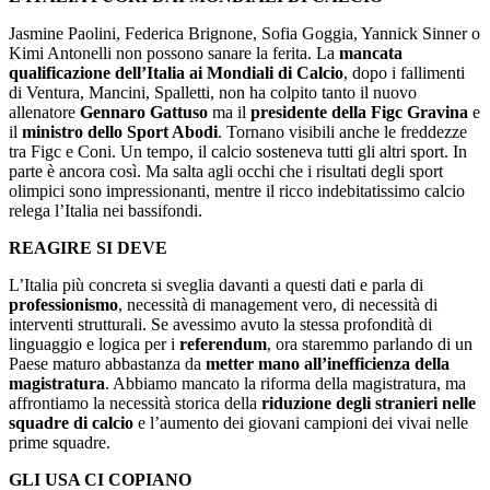
Jasmine Paolini, Federica Brignone, Sofia Goggia, Yannick Sinner o
Kimi Antonelli non possono sanare la ferita. La
mancata
qualificazione dell’Italia ai Mondiali di Calcio
, dopo i fallimenti
di Ventura, Mancini, Spalletti, non ha colpito tanto il nuovo
allenatore
Gennaro Gattuso
ma il
presidente della Figc Gravina
e
il
ministro dello Sport Abodi
. Tornano visibili anche le freddezze
tra Figc e Coni. Un tempo, il calcio sosteneva tutti gli altri sport. In
parte è ancora così. Ma salta agli occhi che i risultati degli sport
olimpici sono impressionanti, mentre il ricco indebitatissimo calcio
relega l’Italia nei bassifondi.
REAGIRE SI DEVE
L’Italia più concreta si sveglia davanti a questi dati e parla di
professionismo
, necessità di management vero, di necessità di
interventi strutturali. Se avessimo avuto la stessa profondità di
linguaggio e logica per i
referendum
, ora staremmo parlando di un
Paese maturo abbastanza da
metter mano all’inefficienza della
magistratura
. Abbiamo mancato la riforma della magistratura, ma
affrontiamo la necessità storica della
riduzione degli stranieri nelle
squadre di calcio
e l’aumento dei giovani campioni dei vivai nelle
prime squadre.
GLI USA CI COPIANO