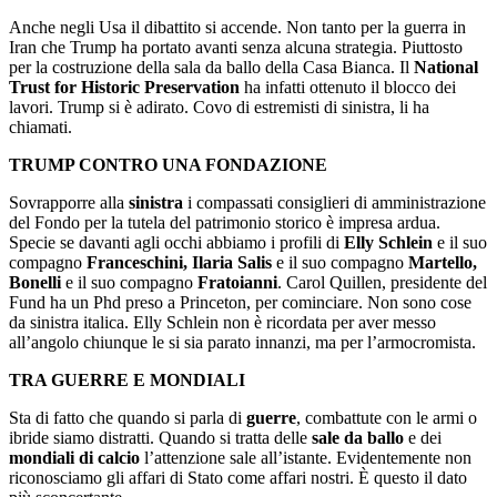
Anche negli Usa il dibattito si accende. Non tanto per la guerra in
Iran che Trump ha portato avanti senza alcuna strategia. Piuttosto
per la costruzione della sala da ballo della Casa Bianca. Il
National
Trust for Historic Preservation
ha infatti ottenuto il blocco dei
lavori. Trump si è adirato. Covo di estremisti di sinistra, li ha
chiamati.
TRUMP CONTRO UNA FONDAZIONE
Sovrapporre alla
sinistra
i compassati consiglieri di amministrazione
del Fondo per la tutela del patrimonio storico è impresa ardua.
Specie se davanti agli occhi abbiamo i profili di
Elly Schlein
e il suo
compagno
Franceschini, Ilaria Salis
e il suo compagno
Martello,
Bonelli
e il suo compagno
Fratoianni
. Carol Quillen, presidente del
Fund ha un Phd preso a Princeton, per cominciare. Non sono cose
da sinistra italica. Elly Schlein non è ricordata per aver messo
all’angolo chiunque le si sia parato innanzi, ma per l’armocromista.
TRA GUERRE E MONDIALI
Sta di fatto che quando si parla di
guerre
, combattute con le armi o
ibride siamo distratti. Quando si tratta delle
sale da ballo
e dei
mondiali di calcio
l’attenzione sale all’istante. Evidentemente non
riconosciamo gli affari di Stato come affari nostri. È questo il dato