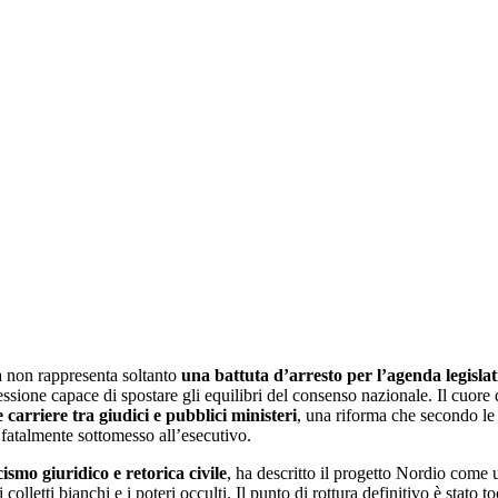
ia non rappresenta soltanto
una battuta d’arresto per l’agenda legisla
essione capace di spostare gli equilibri del consenso nazionale. Il cuore 
 carriere tra giudici e pubblici ministeri
, una riforma che secondo le
, fatalmente sottomesso all’esecutivo.
ismo giuridico e retorica civile
, ha descritto il progetto Nordio come u
lletti bianchi e i poteri occulti. Il punto di rottura definitivo è stato t