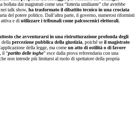
 bollata dai magistrati come una “lotteria umiliante” che avrebbe
e nei talk show,
ha trasformato il dibattito tecnico in una crociata
ia del potere politico. Dall’altra parte, il governo, numerosi riformisti
 attiva e di
utilizzare i tribunali come palcoscenici elettorali
,
iuttosto che avventurarsi in una ristrutturazione profonda degli
a della
percezione pubblica della giustizia
, poiché se
il magistrato
 l’applicazione della legge, ma come
un atto di ostilità o di favore
 il “
partito delle toghe
” esce dalla prova referendaria con una
e non intende più limitarsi al ruolo di spettatore della propria