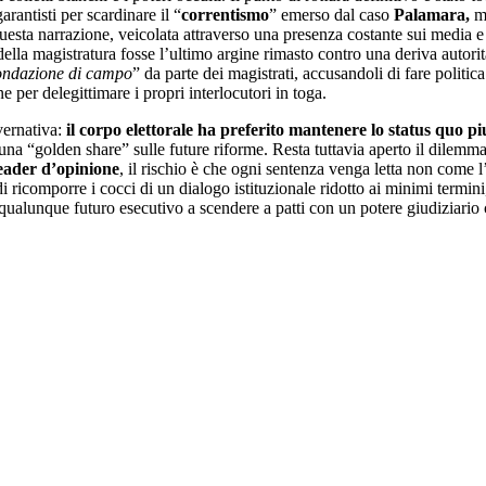
arantisti per scardinare il “
correntismo
” emerso dal caso
Palamara,
ma
 Questa narrazione, veicolata attraverso una presenza costante sui media 
lla magistratura fosse l’ultimo argine rimasto contro una deriva autoritar
ondazione di campo
” da parte dei magistrati, accusandoli di fare politica
 per delegittimare i propri interlocutori in toga.
overnativa:
il corpo elettorale ha preferito mantenere lo status quo p
 una “golden share” sulle future riforme. Resta tuttavia aperto il dilemm
leader d’opinione
, il rischio è che ogni sentenza venga letta non come
di ricomporre i cocci di un dialogo istituzionale ridotto ai minimi termini,
ualunque futuro esecutivo a scendere a patti con un potere giudiziario ch