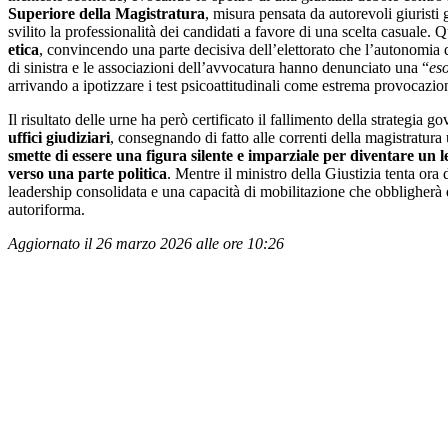
Superiore della Magistratura
, misura pensata da autorevoli giuristi g
svilito la professionalità dei candidati a favore di una scelta casuale.
etica
, convincendo una parte decisiva dell’elettorato che l’autonomia de
di sinistra e le associazioni dell’avvocatura hanno denunciato una “
es
arrivando a ipotizzare i test psicoattitudinali come estrema provocazione
Il risultato delle urne ha però certificato il fallimento della strategia g
uffici giudiziari
, consegnando di fatto alle correnti della magistratura
smette di essere una figura silente e imparziale per diventare un 
verso una parte politica
. Mentre il ministro della Giustizia tenta ora 
leadership consolidata e una capacità di mobilitazione che obbligherà q
autoriforma.
Aggiornato il 26 marzo 2026 alle ore 10:26