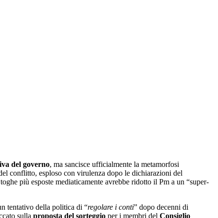
tiva del governo
, ma sancisce ufficialmente la metamorfosi
del conflitto, esploso con virulenza dopo le dichiarazioni del
 toghe più esposte mediaticamente avrebbe ridotto il Pm a un “super-
n tentativo della politica di “
regolare i conti
” dopo decenni di
occato sulla
proposta del sorteggio
per i membri del
Consiglio