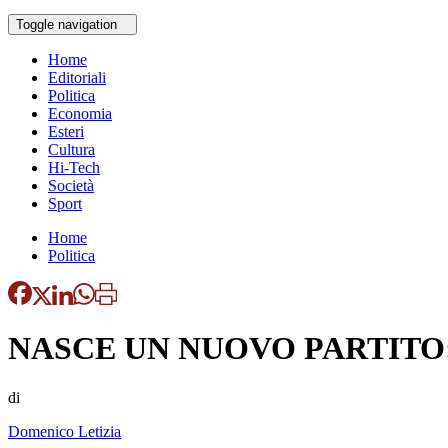
Toggle navigation
Home
Editoriali
Politica
Economia
Esteri
Cultura
Hi-Tech
Società
Sport
Home
Politica
NASCE UN NUOVO PARTITO
di
Domenico Letizia